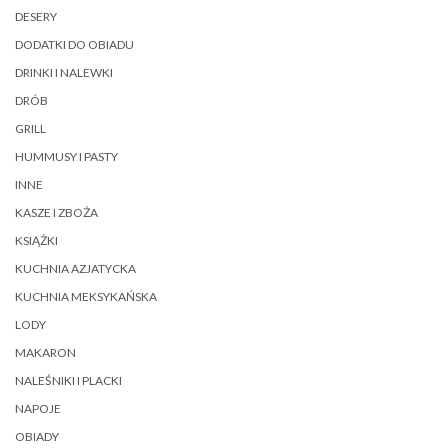
DESERY
DODATKI DO OBIADU
DRINKI I NALEWKI
DRÓB
GRILL
HUMMUSY I PASTY
INNE
KASZE I ZBOŻA
KSIĄŻKI
KUCHNIA AZJATYCKA
KUCHNIA MEKSYKAŃSKA
LODY
MAKARON
NALEŚNIKI I PLACKI
NAPOJE
OBIADY