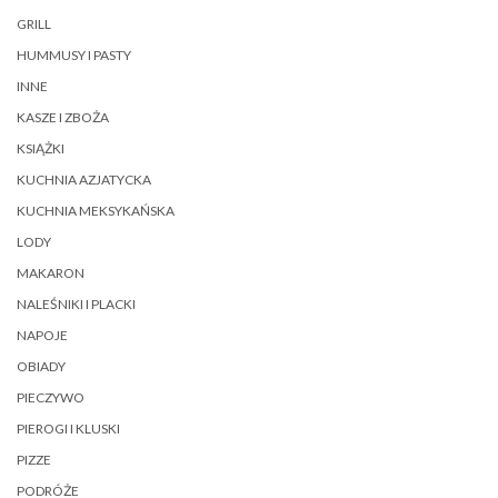
GRILL
HUMMUSY I PASTY
INNE
KASZE I ZBOŻA
KSIĄŻKI
KUCHNIA AZJATYCKA
KUCHNIA MEKSYKAŃSKA
LODY
MAKARON
NALEŚNIKI I PLACKI
NAPOJE
OBIADY
PIECZYWO
PIEROGI I KLUSKI
PIZZE
PODRÓŻE