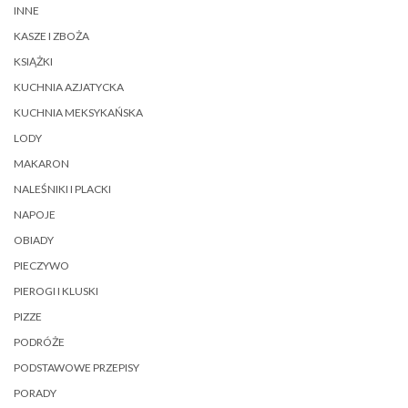
INNE
KASZE I ZBOŻA
KSIĄŻKI
KUCHNIA AZJATYCKA
KUCHNIA MEKSYKAŃSKA
LODY
MAKARON
NALEŚNIKI I PLACKI
NAPOJE
OBIADY
PIECZYWO
PIEROGI I KLUSKI
PIZZE
PODRÓŻE
PODSTAWOWE PRZEPISY
PORADY