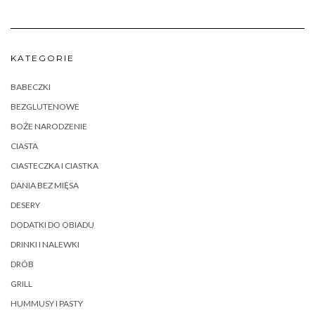
KATEGORIE
BABECZKI
BEZGLUTENOWE
BOŻE NARODZENIE
CIASTA
CIASTECZKA I CIASTKA
DANIA BEZ MIĘSA
DESERY
DODATKI DO OBIADU
DRINKI I NALEWKI
DRÓB
GRILL
HUMMUSY I PASTY