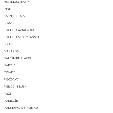
HUMMUSY I PASTY
INNE
KASZE I ZBOŻA
KSIĄŻKI
KUCHNIA AZJATYCKA
KUCHNIA MEKSYKAŃSKA
LODY
MAKARON
NALEŚNIKI I PLACKI
NAPOJE
OBIADY
PIECZYWO
PIEROGI I KLUSKI
PIZZE
PODRÓŻE
PODSTAWOWE PRZEPISY