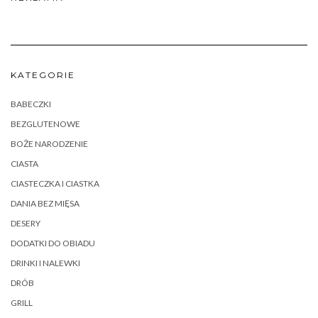
KATEGORIE
BABECZKI
BEZGLUTENOWE
BOŻE NARODZENIE
CIASTA
CIASTECZKA I CIASTKA
DANIA BEZ MIĘSA
DESERY
DODATKI DO OBIADU
DRINKI I NALEWKI
DRÓB
GRILL