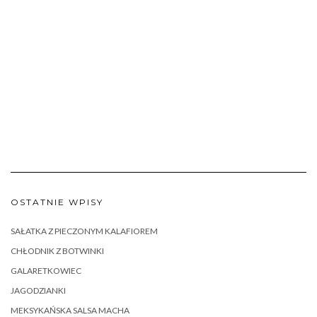
OSTATNIE WPISY
SAŁATKA Z PIECZONYM KALAFIOREM
CHŁODNIK Z BOTWINKI
GALARETKOWIEC
JAGODZIANKI
MEKSYKAŃSKA SALSA MACHA