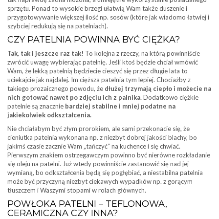
sprzętu. Ponad to wysokie brzegi ułatwią Wam także duszenie i
przygotowywanie większej ilość np. sosów (które jak wiadomo łatwiej i
szybciej redukują się na patelniach).
CZY PATELNIA POWINNA BYĆ CIĘŻKA?
Tak, tak i jeszcze raz tak!
To kolejna z rzeczy, na którą powinniście
zwrócić uwagę wybierając patelnię. Jeśli ktoś będzie chciał wmówić
Wam, że lekką patelnią będziecie cieszyć się przez długie lata to
uciekajcie jak najdalej. Im cięższa patelnia tym lepiej. Chociażby z
takiego prozaicznego powodu, że
dłużej trzymają ciepło i możecie na
nich gotować nawet po zdjęciu ich z palnika.
Dodatkowo ciężkie
patelnie są znacznie
bardziej stabilne i mniej podatne na
jakiekolwiek odkształcenia.
Nie chciałabym być złym prorokiem, ale sami przekonacie się, że
cieniutka patelnia wykonana np. z niezbyt dobrej jakości blachy, bo
jakimś czasie zacznie Wam „tańczyć” na kuchence i się chwiać.
Pierwszym znakiem ostrzegawczym powinno być nierówne rozkładanie
się oleju na patelni. Już wtedy powinniście zastanowić się nad jej
wymianą, bo odkształcenia będą się pogłębiać, a niestabilna patelnia
może być przyczyną niezbyt ciekawych wypadków np. z gorącym
tłuszczem i Waszymi stopami w rolach głównych.
POWŁOKA PATELNI – TEFLONOWA,
CERAMICZNA CZY INNA?