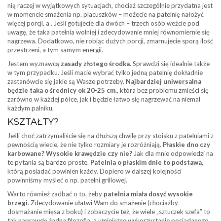
nią raczej w wyjątkowych sytuacjach, chociaż szczególnie przydatna jest
w momencie smażenia np. placuszków – możecie na patelnię nałożyć
więcej porcji, a . Jeśli gotujecie dla dwóch – trzech osób weźcie pod
uwagę, że taka patelnia wolniej i zdecydowanie mniej równomiernie się
nagrzewa. Dodatkowo, nie robiąc dużych porcji, zmarnujecie sporą ilość
przestrzeni, a tym samym energii.
Jestem wyznawcą
zasady złotego środka
. Sprawdzi się idealnie także
w tym przypadku. Jeśli macie wybrać tylko jedną patelnię dokładnie
zastanówcie się jakie są Wasze potrzeby.
Najbardziej uniwersalna
będzie taka o średnicy ok 20-25 cm.
, która bez problemu zmieści się
zarówno w każdej półce, jak i będzie łatwo się nagrzewać na niemal
każdym palniku.
KSZTAŁTY?
Jeśli choć zatrzymaliście się na dłuższą chwilę przy stoisku z patelniami z
pewnością wiecie, że nie tylko rozmiary je rozróżniają.
Płaskie dno czy
karbowane? Wysokie krawędzie czy nie?
Jak dla mnie odpowiedzi na
te pytania są bardzo proste.
Patelnia o płaskim dnie to podstawa
,
którą posiadać powinien każdy. Dopiero w dalszej kolejności
powinniśmy myśleć o np. patelni grillowej.
Warto również zadbać o to, żeby
patelnia miała dosyć wysokie
brzegi
. Zdecydowanie ułatwi Wam do smażenie (chociażby
dosmażanie mięsa z boku) i zobaczycie też, że wiele „sztuczek szefa” to
tak naprawdę żadna filozofia, a umiejętne wykorzystanie posiadanego