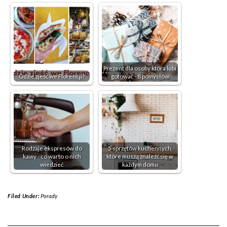
Prezent dla osoby która lubi
Gdzie zjeść we Florencji?
gotować - 8 pomysłów
Rodzaje ekspresów do
5 sprzętów kuchennych,
kawy - co warto o nich
które muszą znaleźć się w
wiedzieć
każdym domu
Filed Under:
Porady