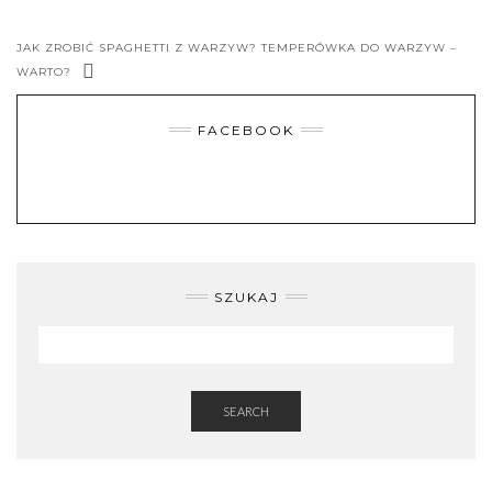
JAK ZROBIĆ SPAGHETTI Z WARZYW? TEMPERÓWKA DO WARZYW –
WARTO?
FACEBOOK
SZUKAJ
SEARCH