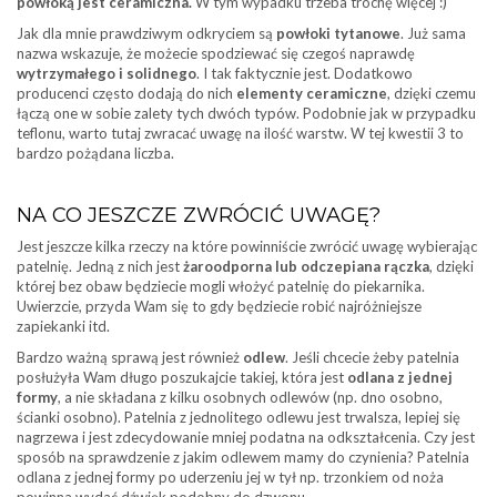
powłoką jest ceramiczna.
W tym wypadku trzeba trochę więcej :)
Jak dla mnie prawdziwym odkryciem są
powłoki tytanowe
. Już sama
nazwa wskazuje, że możecie spodziewać się czegoś naprawdę
wytrzymałego i solidnego
. I tak faktycznie jest. Dodatkowo
producenci często dodają do nich
elementy ceramiczne
, dzięki czemu
łączą one w sobie zalety tych dwóch typów. Podobnie jak w przypadku
teflonu, warto tutaj zwracać uwagę na ilość warstw. W tej kwestii 3 to
bardzo pożądana liczba.
NA CO JESZCZE ZWRÓCIĆ UWAGĘ?
Jest jeszcze kilka rzeczy na które powinniście zwrócić uwagę wybierając
patelnię. Jedną z nich jest
żaroodporna lub odczepiana rączka
, dzięki
której bez obaw będziecie mogli włożyć patelnię do piekarnika.
Uwierzcie, przyda Wam się to gdy będziecie robić najróżniejsze
zapiekanki itd.
Bardzo ważną sprawą jest również
odlew
. Jeśli chcecie żeby patelnia
posłużyła Wam długo poszukajcie takiej, która jest
odlana z jednej
formy
, a nie składana z kilku osobnych odlewów (np. dno osobno,
ścianki osobno). Patelnia z jednolitego odlewu jest trwalsza, lepiej się
nagrzewa i jest zdecydowanie mniej podatna na odkształcenia. Czy jest
sposób na sprawdzenie z jakim odlewem mamy do czynienia? Patelnia
odlana z jednej formy po uderzeniu jej w tył np. trzonkiem od noża