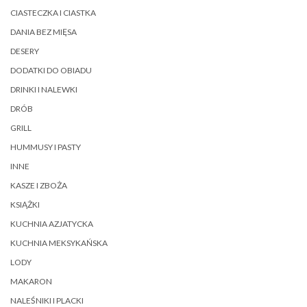
CIASTECZKA I CIASTKA
DANIA BEZ MIĘSA
DESERY
DODATKI DO OBIADU
DRINKI I NALEWKI
DRÓB
GRILL
HUMMUSY I PASTY
INNE
KASZE I ZBOŻA
KSIĄŻKI
KUCHNIA AZJATYCKA
KUCHNIA MEKSYKAŃSKA
LODY
MAKARON
NALEŚNIKI I PLACKI