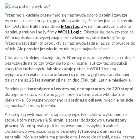
Przez moją kuchnię przewinęło się naprawdę sporo patelni i zawsze
było mi strasznie przykro, gdy okazywało się, że znów jest z nią coś nie
tak. Ostatnio trafiłam na sklep
E-Gustus
, a w nim fantastyczną ofertę
patelni, garnków i noży firmy
WOLL Logic
. Okazuje się, że wszystko co
Wam napisałam powyżej znajdziecie właśnie w patelniach tej firmy.
Przede wszystkim ich produkty są naprawdę
ładne
i aż żal chować je do
półek. Ale przecież już wiecie, że nie to jest najważniejsze!
Cóż, po raz kolejny okazuje się, że
Niemcy
doskonale wiedzą co robią –
bez względu na to czy tyczy się to piłki nożnej, aut czy też produkcji
sprzętów kuchennych. Jak się okazuje patelnie WOLL Logic są
wyjątkowo
trwałe
, a ich producenci są o tym wyjątkowo przekonani
dając nam aż
25 lat gwarancji
na ich dno (Tak, tak! Lat nie miesięcy!).
Patelnia jest
żaroodporna i wytrzymuje temperatury do 220 stopni
,
dlatego bez obaw zarówno ją jak i pokrywkę możecie wkładać do
piekarnika. Co ważne wykonano ją z j
ednego odlewu
, więc nie musicie
się martwić o odkształcenia.
A z czego ją wykonano? Tutaj trochę egzotyki. Odlew wykonano ze
stopu, który nazywa się
Silumin
, a został dodatkowo
utwardzony
plazmą
. W ten sposób patelni zapewniono niezwykłą trwałość.
Dodatkowo wyposażono ją w
powłokę tytanową z domieszką
ceramiki
. Moja patelnia ma płaskie dno, i wysokie ścianki, dzięki czemu