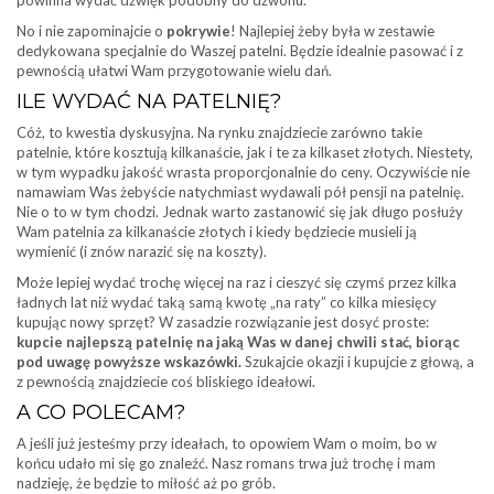
powinna wydać dźwięk podobny do dzwonu.
No i nie zapominajcie o
pokrywie
! Najlepiej żeby była w zestawie
dedykowana specjalnie do Waszej patelni. Będzie idealnie pasować i z
pewnością ułatwi Wam przygotowanie wielu dań.
ILE WYDAĆ NA PATELNIĘ?
Cóż, to kwestia dyskusyjna. Na rynku znajdziecie zarówno takie
patelnie, które kosztują kilkanaście, jak i te za kilkaset złotych. Niestety,
w tym wypadku jakość wrasta proporcjonalnie do ceny. Oczywiście nie
namawiam Was żebyście natychmiast wydawali pół pensji na patelnię.
Nie o to w tym chodzi. Jednak warto zastanowić się jak długo posłuży
Wam patelnia za kilkanaście złotych i kiedy będziecie musieli ją
wymienić (i znów narazić się na koszty).
Może lepiej wydać trochę więcej na raz i cieszyć się czymś przez kilka
ładnych lat niż wydać taką samą kwotę „na raty” co kilka miesięcy
kupując nowy sprzęt? W zasadzie rozwiązanie jest dosyć proste:
kupcie najlepszą patelnię na jaką Was w danej chwili stać, biorąc
pod uwagę powyższe wskazówki.
Szukajcie okazji i kupujcie z głową, a
z pewnością znajdziecie coś bliskiego ideałowi.
A CO POLECAM?
A jeśli już jesteśmy przy ideałach, to opowiem Wam o moim, bo w
końcu udało mi się go znaleźć. Nasz romans trwa już trochę i mam
nadzieję, że będzie to miłość aż po grób.