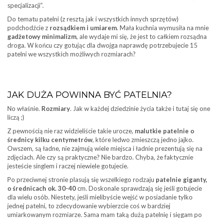
specjalizacji”.
Do tematu patelni (z resztą jak i wszystkich innych sprzętów)
podchodźcie z
rozsądkiem i umiarem
. Mała kuchnia wymusiła na mnie
gadżetowy minimalizm
, ale wydaje mi się, że jest to całkiem rozsądna
droga. W końcu czy gotując dla dwojga naprawdę potrzebujecie 15
patelni we wszystkich możliwych rozmiarach?
JAK DUŻA POWINNA BYĆ PATELNIA?
No właśnie.
Rozmiary
. Jak w każdej dziedzinie życia także i tutaj się one
liczą ;)
Z pewnością nie raz widzieliście takie urocze,
malutkie patelnie o
średnicy kilku centymetrów
, które ledwo zmieszczą jedno jajko.
Owszem, są ładne, nie zajmują wiele miejsca i ładnie prezentują się na
zdjęciach. Ale czy są praktyczne? Nie bardzo. Chyba, że faktycznie
jesteście singlem i raczej niewiele gotujecie.
Po przeciwnej stronie plasują się wszelkiego rodzaju
patelnie giganty,
o średnicach ok. 30-40
cm. Doskonale sprawdzają się jeśli gotujecie
dla wielu osób. Niestety, jeśli mielibyście wejść w posiadanie tylko
jednej patelni, to zdecydowanie wybierzcie coś w bardziej
umiarkowanym rozmiarze. Sama mam taką dużą patelnię i sięgam po