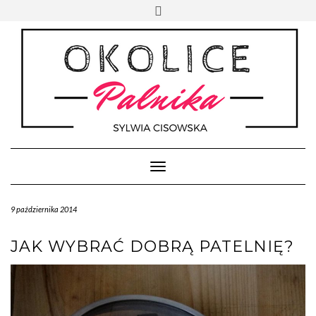
Skip
Toggle
to
header
content
Toggle Navigation
9 października 2014
JAK WYBRAĆ DOBRĄ PATELNIĘ?