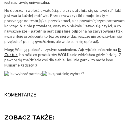
jest naprawdę uniwersalna.
No dobrze. Trwałość trwałością, ale
czy patelnia się sprawdza
? Tak! I
jest warta każdej złotówki.
Przeszła wszystkie moje testy
–
poczynając od testu jajka, przez karmel, a na poważniejszych potrawach
kończąc.
Nic nie przywiera
, wszystko pięknie i
łatwo się czyści
, a co
najważniejsze –
patelnia jest zupełnie odporna na zarysowania
(tak
gwarantuje producent i to też po niej widać, jeszcze nie odważyłam się
przejechać po niej gwoździem, ale widelcom się opiera:)).
Mogę Wam ją polecić z czystym sumieniem. Zajrzyjcie koniecznie na
E-
Gustus
, bo póki co produktów
WOLL’a
nie widziałam gdzie indziej. Z
pewnością znajdziecie coś dla siebie. Jeśli nie garnki to może inne
kulinarne gadżety :)
KOMENTARZE
ZOBACZ TAKŻE: