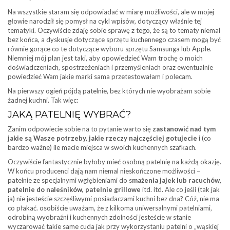
Na wszystkie staram się odpowiadać w miarę możliwości, ale w mojej
głowie narodził się pomysł na cykl wpisów, dotyczący właśnie tej
tematyki. Oczywiście zdaję sobie sprawę z tego, że są to tematy niemal
bez końca, a dyskusje dotyczące sprzętu kuchennego czasem mogą być
równie gorące co te dotyczące wyboru sprzętu Samsunga lub Apple.
Niemniej mój plan jest taki, aby opowiedzieć Wam trochę o moich
doświadczeniach, spostrzeżeniach i przemyśleniach oraz ewentualnie
powiedzieć Wam jakie marki sama przetestowałam i polecam.
Na pierwszy ogień pójdą patelnie, bez których nie wyobrażam sobie
żadnej kuchni. Tak więc:
JAKĄ PATELNIĘ WYBRAĆ?
Zanim odpowiecie sobie na to pytanie warto się
zastanowić nad tym
jakie są Wasze potrzeby, jakie rzeczy najczęściej gotujecie
i (co
bardzo ważne) ile macie miejsca w swoich kuchennych szafkach.
Oczywiście fantastycznie byłoby mieć osobną patelnię na każdą okazję.
W końcu producenci dają nam niemal nieskończone możliwości –
patelnie ze specjalnymi wgłębieniami do s
mażenia jajek lub racuchów,
patelnie do naleśników, patelnie grillowe
itd. itd. Ale co jeśli (tak jak
ja) nie jesteście szczęśliwymi posiadaczami kuchni bez dna? Cóż, nie ma
co płakać. osobiście uważam, że z kilkoma uniwersalnymi patelniami,
odrobiną wyobraźni i kuchennych zdolności jesteście w stanie
wyczarować takie same cuda jak przy wykorzystaniu patelni o „wąskiej