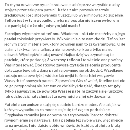
To chyba odwieczne pytanie zadawane sobie przez wszystkie osoby
stojące przez zakupem patelni. Każda z nich pozwala znacznie
zredukować ilość stosowanego tłuszczu lub wyeliminować go zupełnie.
Teflon jest w tym wypadku chyba najpopularniejszym wyborem,
ale pamiętajcie że nie jedynym jaki macie!
Zacznijmy więc może od
teflonu
. Wiadomo – nikt nie chce żeby do jego
patelni cokolwiek przywierało. W końcu nie o to nam chodzi. Teflon jest
jednym z tych materiałów, który powinien nam to zagwarantować. O ile
trafimy faktycznie na teflon, a nie na powłokę, która tylko ma go
udawać. Więc bądźcie tutaj uważni. Najbardziej wytrzymałe są te
patelnie, które posiadają
3 warstwy teflonu
i to właśnie one powinny
Was interesować. Dodatkowo zawsze czytajcie zalecenia producenta,
dotyczące tego jak z daną patelnią powinno się obchodzić. Wszelkiego
rodzaju metalowe łyżki, widelce lub myjki to śmiertelni wrogowie
Waszych teflonowych patelni. Zapewniam Was również, iż teflon (ani nic
co go przypomina) nie jest tym co chcielibyście zjeść, dlatego też
gdy
tylko zauważycie, że powłoka Waszej patelni zaczyna się łuszczyć
lub odchodzić natychmiast zrezygnujcie z jej użytkowania.
Patelnie ceramiczne
stają się ostatnio bardzo modne. Ale tak jak w
każdym wypadku to co modne staje się też często podrabiane.
Oryginalna ceramika jest odporna na zarysowania i bardzo dobrze i
równomiernie się nagrzewa. Taka patelnia też swoje waży, więc miejcie
to na uwadze. I
nie dajcie sobie wmówić, że każda patelnia z białą