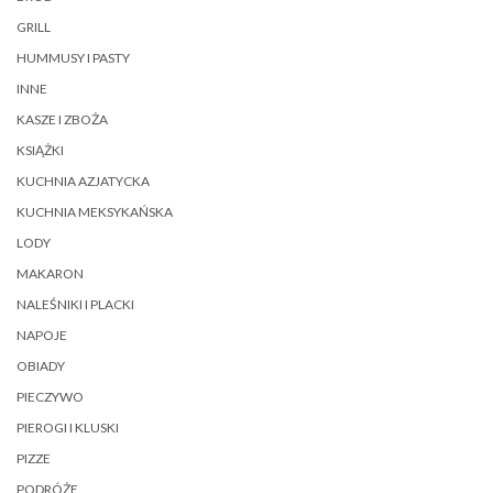
GRILL
HUMMUSY I PASTY
INNE
KASZE I ZBOŻA
KSIĄŻKI
KUCHNIA AZJATYCKA
KUCHNIA MEKSYKAŃSKA
LODY
MAKARON
NALEŚNIKI I PLACKI
NAPOJE
OBIADY
PIECZYWO
PIEROGI I KLUSKI
PIZZE
PODRÓŻE