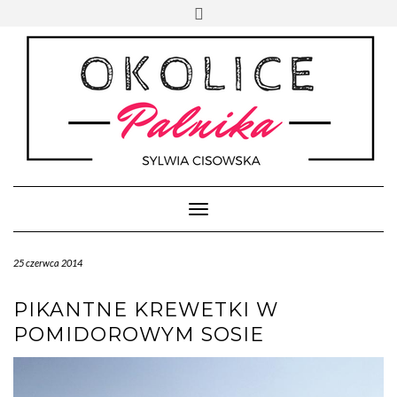
Skip
Toggle
to
header
content
Toggle Navigation
25 czerwca 2014
PIKANTNE KREWETKI W
POMIDOROWYM SOSIE