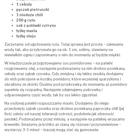
1 cebulę
pęczek pietruszki
1 nieduże chili
200 g ryżu
sok z połówki cytryny
łyżkę masła
łyżkę oleju
Zaczynamy od ugotowania ryżu. Tutaj sprawa jest prosta – zalewamy
wodą tak, aby przykrywała go na ok. 1 cm, solimy, stawiamy na
niewielkim ogniu i zapominamy o nim do momentu aż będzie miękki.
W międzyczasie przygotowujemy sos pomidorowy – na patelni
rozgrzewamy olej, a następnie podsmażamy na nim drobno posiekaną
cebulę oraz ząbek czosnku. Gdy zmiękną i się lekko zeszklą dodajemy
do nich pokrojone w kostkę pomidory, które wcześniej sparzyliśmy i
obraliśmy ze skórki. Dusimy pod przykrywką do momentu aż pomidory
zupełnie się rozpadną. Następnie zdejmujemy pokrywkę i
odparowujemy część wody, tak by sos lekko zgęstniał.
Na osobnej patelni rozpuszczamy masło. Dodajemy do niego
przeciśnięty ząbek czosnku oraz drobno posiekaną papryczkę chili (jej
ilość zależy od naszej tolerancji ostrości, podobnie jak obecność
pestek). Podsmażamy przez minutę, a następnie na patelnię wrzucamy
krewetki. Smażymy je krótko aż staną się różowe i przyrumienione –
wystarczy 3-5 minut – inaczej mogą stać się gumowate.