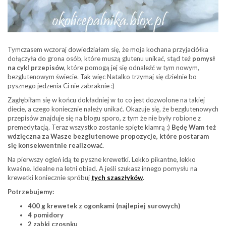
Tymczasem wczoraj dowiedziałam się, że moja kochana przyjaciółka
dołączyła do grona osób, które muszą glutenu unikać, stąd też
pomysł
na cykl przepisów
, które pomogą jej się odnaleźć w tym nowym,
bezglutenowym świecie. Tak więc Natalko trzymaj się dzielnie bo
pysznego jedzenia Ci nie zabraknie :)
Zagłębiłam się w końcu dokładniej w to co jest dozwolone na takiej
diecie, a czego koniecznie należy unikać. Okazuje się, że bezglutenowych
przepisów znajduje się na blogu sporo, z tym że nie były robione z
premedytacją. Teraz wszystko zostanie spięte klamrą :)
Będę Wam też
wdzięczna za Wasze bezglutenowe propozycje, które postaram
się konsekwentnie realizować.
Na pierwszy ogień idą te pyszne krewetki. Lekko pikantne, lekko
kwaśne. Idealne na letni obiad. A jeśli szukasz innego pomysłu na
krewetki koniecznie spróbuj
tych szaszłyków
.
Potrzebujemy:
400 g krewetek z ogonkami (najlepiej surowych)
4 pomidory
2 ząbki czosnku