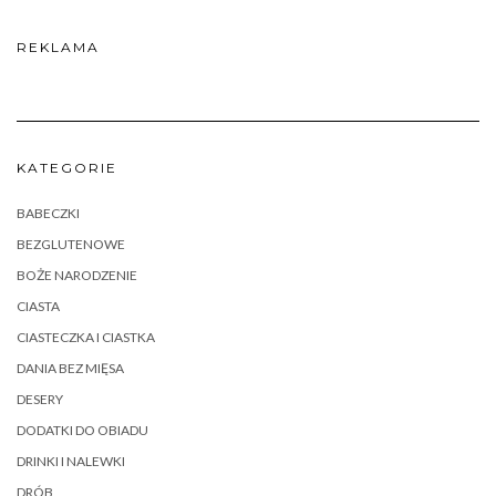
REKLAMA
KATEGORIE
BABECZKI
BEZGLUTENOWE
BOŻE NARODZENIE
CIASTA
CIASTECZKA I CIASTKA
DANIA BEZ MIĘSA
DESERY
DODATKI DO OBIADU
DRINKI I NALEWKI
DRÓB