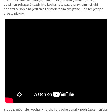
8.
Uczta Babette
– kolejny film z serii „klasyka gatunku”, który
powinien zobaczyć każdy kto kocha gotować, a przynajmniej lubi
popatrzeć sobie na jedzenie i historie z nim związane. Cóż ten jest po
prostu piękny.
9.
Jedz, módl się, kochaj
– no ok. To trochę banał – podróże zmieniają,