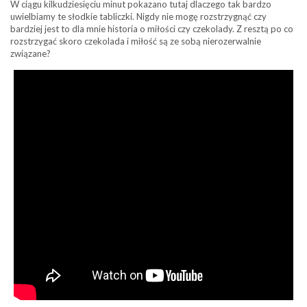
W ciągu kilkudziesięciu minut pokazano tutaj dlaczego tak bardzo
uwielbiamy te słodkie tabliczki. Nigdy nie mogę rozstrzygnąć czy
bardziej jest to dla mnie historia o miłości czy czekolady. Z resztą po co
rozstrzygać skoro czekolada i miłość są ze sobą nierozerwalnie
związane?