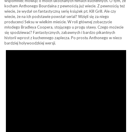
wspomnieć mówiąc o moich ukochanych filmach kuchennych. O tym, że
kocham Anthonego Bourdaina z pewnością już wiecie. Z pewnością też
wiecie, że wydał on fantastyczną serię książek pt. Kill Grill. Ale czy
wiecie, że na ich podstawie powstał serial? Wzięli się za niego
producenci Seksu w wielkim mieście. W roli głównej zobaczycie
młodego Bradleya Coopera, stojącego u progu sławy. Czego możecie
się spodziewać? Fantastycznych, zabawnych i bardzo pikantnych
historii wprost z kuchennego zaplecza. Po prostu Anthonego w nieco
bardziej holywoodzkiej wersji.