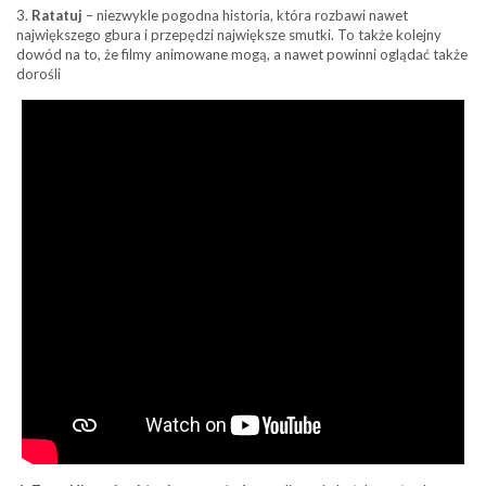
3.
Ratatuj
– niezwykle pogodna historia, która rozbawi nawet
największego gbura i przepędzi największe smutki. To także kolejny
dowód na to, że filmy animowane mogą, a nawet powinni oglądać także
dorośli