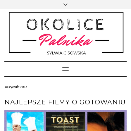
Skip
Toggle
to
header
content
Toggle Navigation
18 stycznia 2015
NAJLEPSZE FILMY O GOTOWANIU