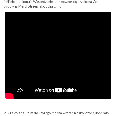
jeśli nie przekonuje Was jedzenie, to z pewnością przekona Was
cudowna Meryl Streep jako Julia Child
2.
Czekolada –
film do którego można wracać nieskończoną ilość razy.