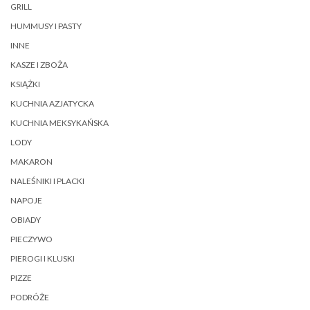
GRILL
HUMMUSY I PASTY
INNE
KASZE I ZBOŻA
KSIĄŻKI
KUCHNIA AZJATYCKA
KUCHNIA MEKSYKAŃSKA
LODY
MAKARON
NALEŚNIKI I PLACKI
NAPOJE
OBIADY
PIECZYWO
PIEROGI I KLUSKI
PIZZE
PODRÓŻE