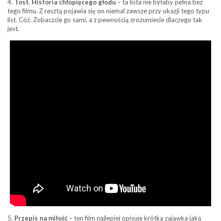
4.
Tost. Historia chłopięcego głodu
– ta lista nie byłaby pełna bez
tego filmu. Z resztą pojawia się on niemal zawsze przy okazji tego typu
list. Cóż. Zobaczcie go sami, a z pewnością zrozumiecie dlaczego tak
jest.
5.
Przepis na miłość
– ten film najlepiej opisuje krótka zajawka jaką