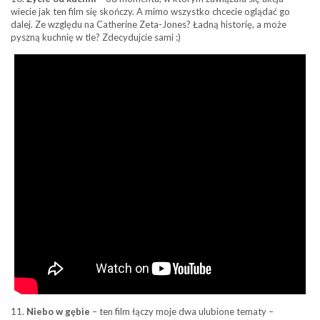
wiecie jak ten film się skończy. A mimo wszystko chcecie oglądać go
dalej. Ze względu na Catherine Zeta-Jones? Ładną historię, a może
pyszną kuchnię w tle? Zdecydujcie sami :)
11.
Niebo w gębie
– ten film łączy moje dwa ulubione tematy –