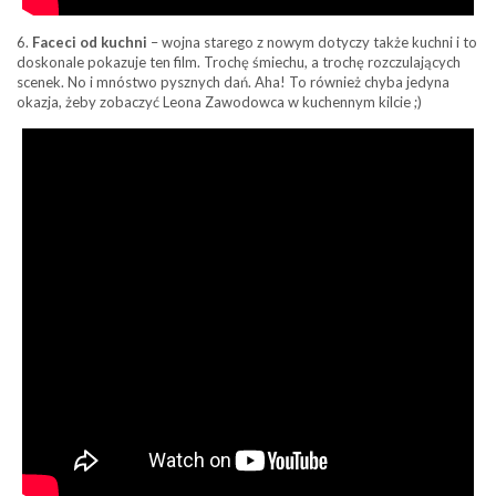
6.
Faceci od kuchni
– wojna starego z nowym dotyczy także kuchni i to
doskonale pokazuje ten film. Trochę śmiechu, a trochę rozczulających
scenek. No i mnóstwo pysznych dań. Aha! To również chyba jedyna
okazja, żeby zobaczyć Leona Zawodowca w kuchennym kilcie ;)