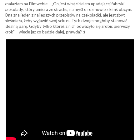
znalazłam na Filmwebie – „On jest właścicielem upadającej fabryki
czekolady, który umiera ze strachu, na myśl o rozmowie z kimś obcym.
Ona zna jeden z najlepszych przepisów na czekoladki, ale jest zbyt
nieśmiała, żeby wyjawić swój sekret. Tych dwoje mogłoby stanowić
idealną parę. Gdyby tylko któreś z nich odważyło się zrobić pierwszy
krok” – wiecie już co będzie dalej, prawda? :)