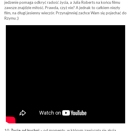
jedzenie pomaga odkryć radość życia, a Julia Roberts na końcu filmu
zawsze znajdzie miłość. Prawda, czyż nie? A jednak to całkiem niezły
film, na długi jesienny wieczór. Przynajmniej zachce Wam się pojechać do
Rzymu ;)
10.
Życie od kuchni
– od momentu, w którym zawiązała się akcja