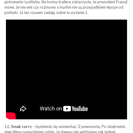
gotowanie i politykę. Na końcu trailera zobaczycie, że prezydent Francji
mówi, że nie wie czy rozmowy o kuchni nie są przypadkiem lepsze od
polityki. Ja też czasem zadaję sobie to pytanie ;)
12
. Smak curry
– będziecie się uśmiechać. Z pewnością. Po obejrzeniu
tego filmu pomyślałam sobie, że dawno nie widziałam tak ładnej