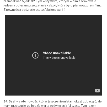
Niemożliwe? A jednak! Tym wszystkim, którym w filmie brakowało
jedzenia polecam przeczytanie książki, która było pierwowzorem filmu.
Z pewnością będziecie usatysfakcjonowani :)
14.
Szef
– a oto nowość, której jeszcze nie miałam okazji zobaczyć, ale
mam przeczucie, że będzie warta poświecenia jej czasu. Tym razem