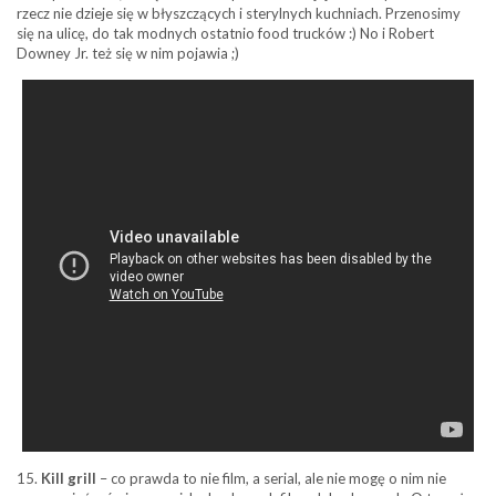
rzecz nie dzieje się w błyszczących i sterylnych kuchniach. Przenosimy
się na ulicę, do tak modnych ostatnio food trucków :) No i Robert
Downey Jr. też się w nim pojawia ;)
15.
Kill grill
– co prawda to nie film, a serial, ale nie mogę o nim nie