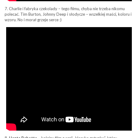
7. Charlie i fabryka czekolady – tego filmu, chyba nie trzeba nikomu
polecać. Tim Burton, Johnny Deep i słodycze – wszelkiej maści, koloru i
wzoru. No i morał grzeje serce :)