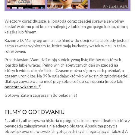
Wieczory coraz dłuższe, a i pogoda coraz częściej sprawia że wolimy
zostać w domu pod kocem najlepiej z kubkiem gorącego kakao, dobrą
książką lub filmem.
Razem z D. Mamy ogromna listę filmów do obejrzenia, ale kiedy jestem
sama zawsze wybieram te, które mają kuchenny wątek w tle lub też w
roli głównej.
Przedstawiam Wam dziś moją subiektywną listę filmów do których
bardzo lubię wracać. Pełno w nich apetycznych dań pyszności na
których widok cieknie ślinka. Czasem można się przy nich pośmiać, a
czasem uronić łzę. Na 99% oglądając którykolwiek z nich zgłodniejecie!
dlatego zawsze warto mieć przy sobie coś do schrupania (może taki
popcorn w karmelu
?)
Gotowi? Zatem zapraszam do oglądania!
FILMY O GOTOWANIU
1.
Julie i Julia
– pyszna historia o pogoni za kulinarnym ideałem, która z
pewnością zainspirowała niejednego blogera. Absolutna pozycja
obowiązkowa dla wszystkich gotujących i tych niegotujących także :) A