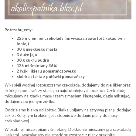
Potrzebujemy:
225 g ciemnej czekolady (im wyższa zawartość kakao tym
lepiej)
30 g miękkiego masła
3 duże jaja
30 g cukru pudru
125 ml śmietany 36%
2 łyżki likieru pomarańczowego
skórka starta z połówki pomarańczy
W kąpieli wodnej rozpuszczamy czekoladę, dodajemy do niej likier oraz
skórkę z pomarańczy startą na najdrobniejszych oczkach. Czekoladę
miksujemy na gładką masę razem z masłem. Następnie, ciągle miksując,
dodajemy po jednym żółtku.
Oddzielamy białka od żółtek. Białka ubijamy na sztywną pianę, dodając
cukier. Kolejnym krokiem jest stopniowe dodanie piany do masy
czekoladowej.
W osobnej misce ubijamy śmietanę. Dokładnie mieszamy ją z czekoladą
i jajkami, uważając aby nie stracić puszystości z piany oraz bitej