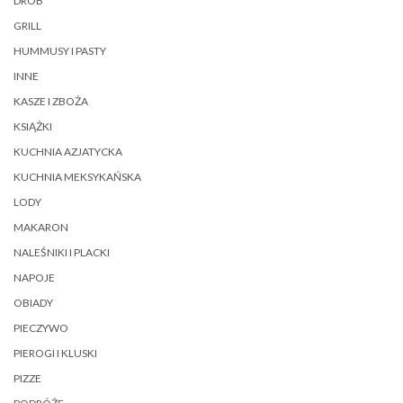
DRÓB
GRILL
HUMMUSY I PASTY
INNE
KASZE I ZBOŻA
KSIĄŻKI
KUCHNIA AZJATYCKA
KUCHNIA MEKSYKAŃSKA
LODY
MAKARON
NALEŚNIKI I PLACKI
NAPOJE
OBIADY
PIECZYWO
PIEROGI I KLUSKI
PIZZE