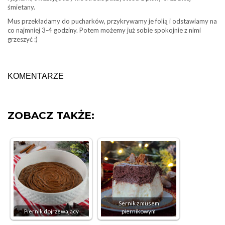
śmietany.
Mus przekładamy do pucharków, przykrywamy je folią i odstawiamy na
co najmniej 3-4 godziny. Potem możemy już sobie spokojnie z nimi
grzeszyć :)
KOMENTARZE
ZOBACZ TAKŻE:
Sernik z musem
Piernik dojrzewający
piernikowym