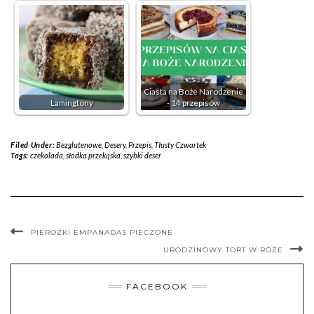
Ciasta na Boże Narodzenie
Lamingtony
- 14 przepisów
Filed Under:
Bezglutenowe
,
Desery
,
Przepis
,
Tłusty Czwartek
Tags:
czekolada
,
słodka przekąska
,
szybki deser
PIEROŻKI EMPANADAS PIECZONE
URODZINOWY TORT W RÓŻE
FACEBOOK