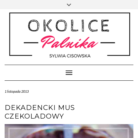
Skip
Toggle
to
header
content
Toggle Navigation
1 listopada 2013
DEKADENCKI MUS
CZEKOLADOWY