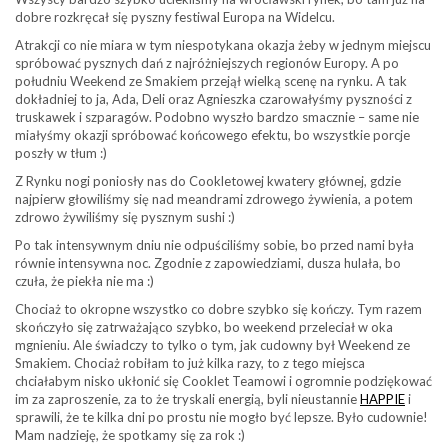
dobre rozkręcał się pyszny festiwal Europa na Widelcu.
Atrakcji co nie miara w tym niespotykana okazja żeby w jednym miejscu
spróbować pysznych dań z najróżniejszych regionów Europy. A po
południu Weekend ze Smakiem przejął wielką scenę na rynku. A tak
dokładniej to ja, Ada, Deli oraz Agnieszka czarowałyśmy pyszności z
truskawek i szparagów. Podobno wyszło bardzo smacznie – same nie
miałyśmy okazji spróbować końcowego efektu, bo wszystkie porcje
poszły w tłum :)
Z Rynku nogi poniosły nas do Cookletowej kwatery głównej, gdzie
najpierw głowiliśmy się nad meandrami zdrowego żywienia, a potem
zdrowo żywiliśmy się pysznym sushi :)
Po tak intensywnym dniu nie odpuściliśmy sobie, bo przed nami była
równie intensywna noc. Zgodnie z zapowiedziami, dusza hulała, bo
czuła, że piekła nie ma :)
Chociaż to okropne wszystko co dobre szybko się kończy. Tym razem
skończyło się zatrważająco szybko, bo weekend przeleciał w oka
mgnieniu. Ale świadczy to tylko o tym, jak cudowny był Weekend ze
Smakiem. Chociaż robiłam to już kilka razy, to z tego miejsca
chciałabym nisko ukłonić się Cooklet Teamowi i ogromnie podziękować
im za zaproszenie, za to że tryskali energią, byli nieustannie
HAPPIE
i
sprawili, że te kilka dni po prostu nie mogło być lepsze. Było cudownie!
Mam nadzieję, że spotkamy się za rok :)