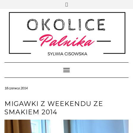
Skip
Toggle
to
header
content
Toggle Navigation
18 czerwca 2014
MIGAWKI Z WEEKENDU ZE
SMAKIEM 2014