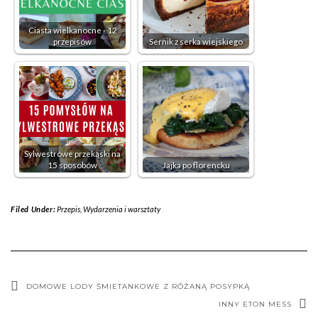
Ciasta wielkanocne - 12
przepisów
Sernik z serka wiejskiego
Sylwestrowe przekąski na
15 sposobów
Jajka po florencku
Filed Under:
Przepis
,
Wydarzenia i warsztaty
DOMOWE LODY ŚMIETANKOWE Z RÓŻANĄ POSYPKĄ
INNY ETON MESS