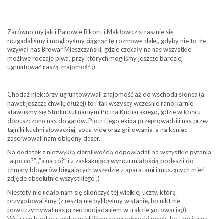
Zarówno my jak i Panowie Bikont i Makłowicz strasznie się
rozgadaliśmy i moglibyśmy ciągnąć tę rozmowę dalej, gdyby nie to, że
wzywał nas Browar Mieszczański, gdzie czekały na nas wszystkie
możliwe rodzaje piwa, przy których mogliśmy jeszcze bardziej
ugruntować naszą znajomość ;)
Chociaż niektórzy ugruntowywali znajomość aż do wschodu słońca (a
nawet jeszcze chwilę dłużej) to i tak wszyscy wcześnie rano karnie
stawiliśmy się Studiu Kulinarnym Piotra Kucharskiego, gdzie w końcu
dopuszczono nas do garów. Piotr i jego ekipa przeprowadzili nas przez
tajniki kuchni słowackiej, sous-vide oraz grillowania, a na koniec
zaserwowali nam obłędny deser.
Na dodatek z niezwykłą cierpliwością odpowiadali na wszystkie pytania
„a po co?” ,”a na co?” i z zaskakującą wyrozumiałością podeszli do
chmary blogerów biegających wszędzie z aparatami i muszących mieć
zdjęcie absolutnie wszystkiego ;)
Niestety nie udało nam się skończyć tej wielkiej uczty, którą
przygotowaliśmy (z resztą nie bylibyśmy w stanie, bo nikt nie
powstrzymywał nas przed podjadaniem w trakcie gotowania;)).
Wszyscy bardzo szybko uciekliśmy na wrocławski rynek, bo tam już na