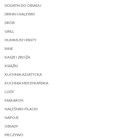
DODATKI DO OBIADU
DRINKI I NALEWKI
DRÓB
GRILL
HUMMUSY I PASTY
INNE
KASZE I ZBOŻA
KSIĄŻKI
KUCHNIA AZJATYCKA
KUCHNIA MEKSYKAŃSKA
LODY
MAKARON
NALEŚNIKI I PLACKI
NAPOJE
OBIADY
PIECZYWO