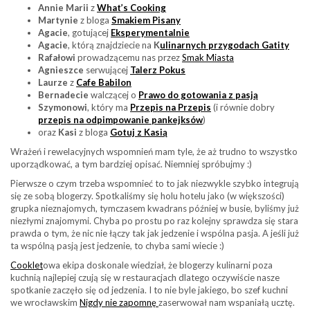
Annie Marii
z
What’s Cooking
Martynie
z bloga
Smakiem Pisany
Agacie
, gotującej
Eksperymentalnie
Agacie
, którą znajdziecie na
K
ulinarnych przygodach Gatity
Rafałowi
prowadzącemu nas przez
Smak Miasta
Agnieszce
serwującej
Talerz Pokus
Laurze
z
Cafe Babilon
Bernadecie
walczącej o
Prawo do gotowania z pasją
Szymonowi
, który ma
Przepis na Przepis
(i równie dobry
przepis na odpimpowanie pankejksów
)
oraz
Kasi
z bloga
Gotuj z Kasią
Wrażeń i rewelacyjnych wspomnień mam tyle, że aż trudno to wszystko
uporządkować, a tym bardziej opisać. Niemniej spróbujmy :)
Pierwsze o czym trzeba wspomnieć to to jak niezwykle szybko integrują
się ze sobą blogerzy. Spotkaliśmy się holu hotelu jako (w większości)
grupka nieznajomych, tymczasem kwadrans później w busie, byliśmy już
niezłymi znajomymi. Chyba po prostu po raz kolejny sprawdza się stara
prawda o tym, że nic nie łączy tak jak jedzenie i wspólna pasja. A jeśli już
ta wspólną pasją jest jedzenie, to chyba sami wiecie :)
Cooklet
owa ekipa doskonale wiedział, że blogerzy kulinarni poza
kuchnią najlepiej czują się w restauracjach dlatego oczywiście nasze
spotkanie zaczęło się od jedzenia. I to nie byle jakiego, bo szef kuchni
we wrocławskim
Nigdy nie zapomnę
zaserwował nam wspaniałą ucztę.