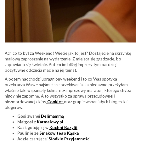
Ach co to był za Weekend! Wiecie jak to jest? Dostajecie na skrzynkę
mailową zaproszenie na wydarzenie. Z miejsca się zgadzacie, bo
zapowiada się świetnie. Potem im bliżej imprezy tym bardziej
pozytywne odczucia macie na jej temat.
A potem nadchodzi upragniony weekend i to co Was spotyka
przekracza Wasze najśmielsze oczekiwania. Ja niedawno przeżyłam
właśnie taki wspaniały kulinarno-imprezowy maraton, którego chyba
nigdy nie zapomnę. A to wszystko za sprawą przecudownej i
niezmordowanej ekipy
Cooklet
oraz grupie wspaniałych blogerek i
blogerów:
Gosi
zwanej
Delimammą
Małgosi
z
Karmelowy.pl
Kasi
, gotującej w
Kuchni Bazylii
Paulinie
ze
Smakowitego Kąska
Adzie
czarującej
Słodkie Przyjemności