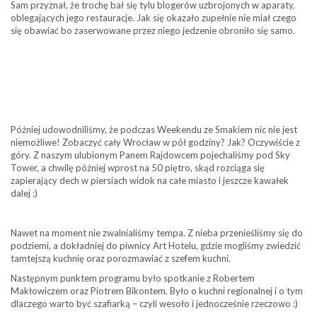
Sam przyznał, że trochę bał się tylu blogerów uzbrojonych w aparaty,
oblegających jego restauracje. Jak się okazało zupełnie nie miał czego
się obawiać bo zaserwowane przez niego jedzenie obroniło się samo.
Później udowodniliśmy, że podczas Weekendu ze Smakiem nic nie jest
niemożliwe! Zobaczyć cały Wrocław w pół godziny? Jak? Oczywiście z
góry. Z naszym ulubionym Panem Rajdowcem pojechaliśmy pod Sky
Tower, a chwilę później wprost na 50 piętro, skąd rozciąga się
zapierający dech w piersiach widok na całe miasto i jeszcze kawałek
dalej :)
Nawet na moment nie zwalnialiśmy tempa. Z nieba przenieśliśmy się do
podziemi, a dokładniej do piwnicy Art Hotelu, gdzie mogliśmy zwiedzić
tamtejszą kuchnię oraz porozmawiać z szefem kuchni.
Następnym punktem programu było spotkanie z Robertem
Makłowiczem oraz Piotrem Bikontem. Było o kuchni regionalnej i o tym
dlaczego warto być szafiarką – czyli wesoło i jednocześnie rzeczowo :)