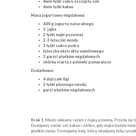
dwie łyżki cukru szczyptę soli
dwie łyżki kakao
Masa jogurtowo-migdałowa:
600 g jogurtu naturalnego
3 jajka
2 łyżki mąki pszennej
2-3 łyżeczki miodu
3 łyżki cukru pudru
łyżeczka ekstraktu waniliowego
2 garści płatków migdałowych
skórka starta z połówki pomarańczy
Dodatkowo:
4 dojrzałe figi
2 łyżki płynnego miodu
garść płatków migdałowych
Krok 1.
Masło siekamy razem z mąką pszenną. Przyda się tu
Dodajemy cukier, sól, kakao i żółtko, gdy mąka będzie mia
gładkie ciasto. Formujemy kulę, którą obwijamy folią i prz