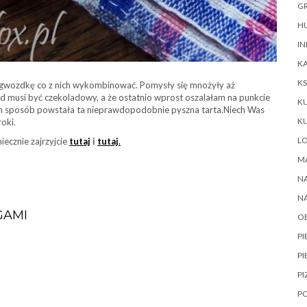
GR
HU
IN
KA
KS
zagwozdkę co z nich wykombinować. Pomysły się mnożyły aż
d musi być czekoladowy, a że ostatnio wprost oszalałam na punkcie
K
 ten sposób powstała ta nieprawdopodobnie pyszna tarta.Niech Was
K
oki.
L
iecznie zajrzyjcie
tutaj
i
tutaj
.
M
NA
N
GAMI
O
P
PI
PI
P