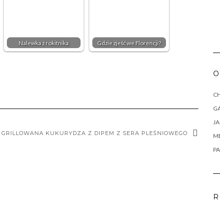
Nalewka z rokitnika
Gdzie zjeść we Florencji?
O
CH
G
J
GRILLOWANA KUKURYDZA Z DIPEM Z SERA PLEŚNIOWEGO
M
PA
R