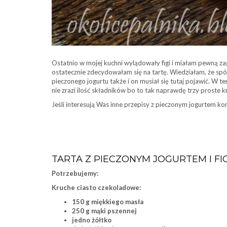
Ostatnio w mojej kuchni wylądowały figi i miałam pewną 
ostatecznie zdecydowałam się na tartę. Wiedziałam, że spó
pieczonego jogurtu także i on musiał się tutaj pojawić. W
nie zrazi ilość składników bo to tak naprawdę trzy proste kr
Jeśli interesują Was inne przepisy z pieczonym jogurtem kon
TARTA Z PIECZONYM JOGURTEM I FI
Potrzebujemy:
Kruche ciasto czekoladowe:
150 g miękkiego masła
250 g mąki pszennej
jedno żółtko