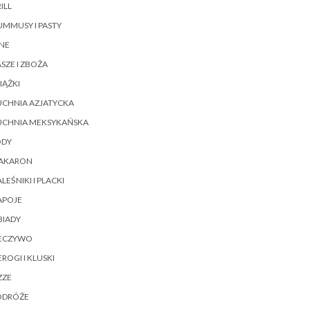
ILL
MMUSY I PASTY
NE
SZE I ZBOŻA
IĄŻKI
UCHNIA AZJATYCKA
UCHNIA MEKSYKAŃSKA
ODY
AKARON
LEŚNIKI I PLACKI
APOJE
BIADY
IECZYWO
EROGI I KLUSKI
ZZE
ODRÓŻE