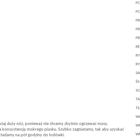
P
P
PR
PR
P
R
R
RY
SA
ŚN
SO
TA
T
W
taj duży nóż, ponieważ nie chcemy zbytnio ogrzewać masy.
W
ła konsystencję mokrego piasku. Szybko zagniatamy, tak aby uzyskać
W
ekładamy na pół godziny do lodówki.