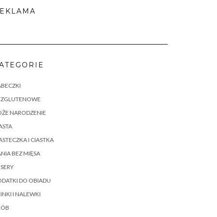
EKLAMA
ATEGORIE
ABECZKI
EZGLUTENOWE
OŻE NARODZENIE
ASTA
ASTECZKA I CIASTKA
NIA BEZ MIĘSA
SERY
DATKI DO OBIADU
INKI I NALEWKI
RÓB