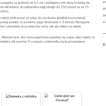
W
łkowujemy na grubość ok 0,5 cm i wyklejamy nim dużą foremkę do
sto wkładamy do piekarnika nagrzanego do 150 stopni na ok 15
WY
koloru.
ZA
należy zmiksować ze sobą, do uzyskania gładkiej konsystencji.
uchej patelni, co powinno zająć dosłownie 2-3 minuty. Następnie
Z
ry i układamy je na wierzchu tarty, tak aby lekko na siebie
. Ważnym jest, aby masa jogurtowa zupełnie się ścięła, więc należy to
iękka, ale zwarta). Po wyjęciu z piekarnika tartę posypujemy
R