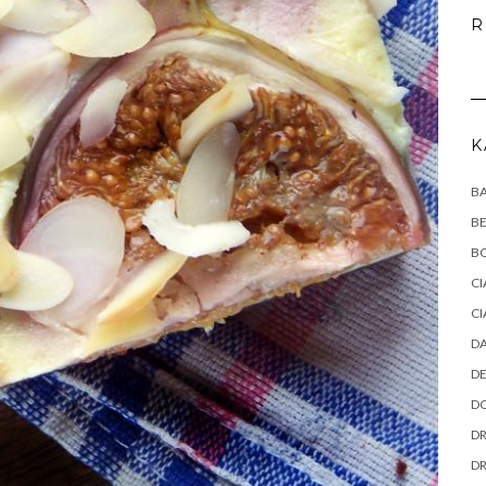
R
K
B
B
B
CI
CI
DA
DE
DO
DR
D