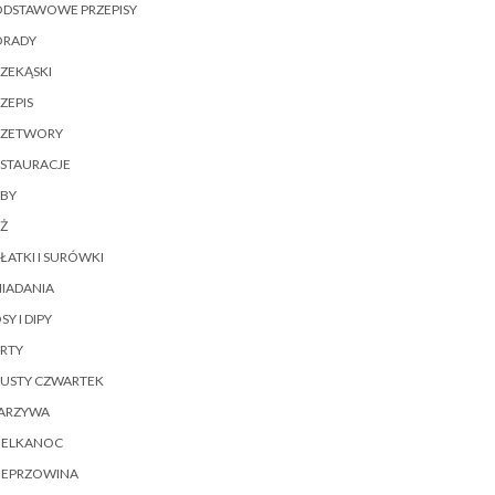
ODSTAWOWE PRZEPISY
ORADY
ZEKĄSKI
ZEPIS
RZETWORY
ESTAURACJE
YBY
Ż
ŁATKI I SURÓWKI
IADANIA
SY I DIPY
RTY
ŁUSTY CZWARTEK
ARZYWA
IELKANOC
IEPRZOWINA