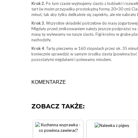
Krok 2.
Po tym czasie wyjmujemy ciasto z lodówki i rozwa
tart (w moim przypadku prostokątną formę 20×30 cm) Cia
minut, tak aby tylko delikatnie się zapiekło, ale nie nabrało 
Krok 3.
Wszystkie składniki potrzebne do masy jogurtowej 
Migdały przed zmiksowaniem należy jeszcze podprażyć na s
masę tę wylewamy na nasze ciasto. Figi kroimy w grube plast
nachodziły.
Krok 4
. Tartę pieczemy w 160 stopniach przez ok. 35 minut
koniecznie sprawdzić w samym środku ciasta (powinna być m
pozostałymi migdałami i polewamy miodem.
KOMENTARZE
ZOBACZ TAKŻE: