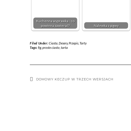
Kuchenna wyprawka - co
powinna zawierać?
Nalewka z pigwy
Filed Under:
Ciasta
,
Desery
,
Przepis
,
Tarty
Tags:
fig
,
proste ciasto
,
tarta
DOMOWY KECZUP W TRZECH WERSJACH