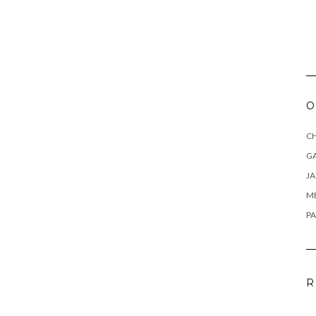
O
CH
G
J
M
PA
R