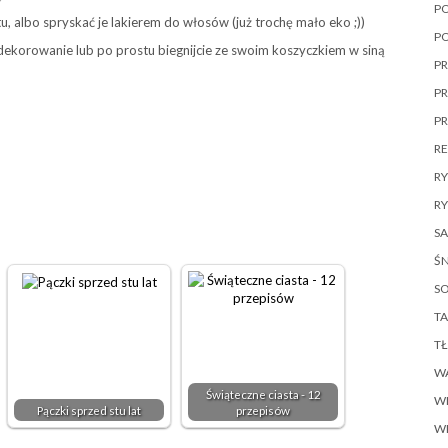
P
, albo spryskać je lakierem do włosów (już trochę mało eko ;))
P
dekorowanie lub po prostu biegnijcie ze swoim koszyczkiem w siną
PR
PR
P
R
R
RY
SA
ŚN
SO
TA
T
W
Świąteczne ciasta - 12
W
Pączki sprzed stu lat
przepisów
W