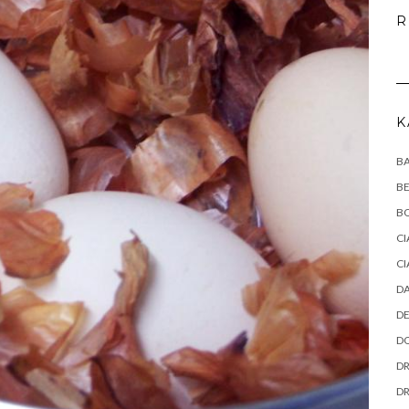
R
K
B
B
B
CI
CI
DA
DE
DO
DR
D