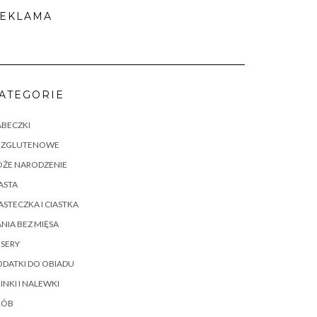
EKLAMA
ATEGORIE
ABECZKI
EZGLUTENOWE
OŻE NARODZENIE
ASTA
ASTECZKA I CIASTKA
NIA BEZ MIĘSA
SERY
DATKI DO OBIADU
INKI I NALEWKI
RÓB