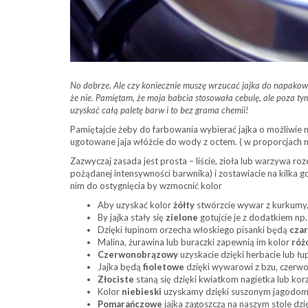
No dobrze. Ale czy koniecznie muszę wrzucać jajka do napak
że nie. Pamiętam, że moja babcia stosowała cebulę, ale poza 
uzyskać całą paletę barw i to bez grama chemii!
Pamiętajcie żeby do farbowania wybierać jajka o możliwie na
ugotowane jaja włóżcie do wody z octem. ( w proporcjach m
Zazwyczaj zasada jest prosta – liście, zioła lub warzywa ro
pożądanej intensywności barwnika) i zostawiacie na kilka go
nim do ostygnięcia by wzmocnić kolor
Aby uzyskać kolor
żółty
stwórzcie wywar z kurkumy, 
By jajka stały się
zielone
gotujcie je z dodatkiem np
Dzięki łupinom orzecha włoskiego pisanki będą
cza
Malina, żurawina lub buraczki zapewnią im kolor
róż
Czerwonobrązowy
uzyskacie dzięki herbacie lub łu
Jajka będą
fioletowe
dzięki wywarowi z bzu, czerwo
Złociste
staną się dzięki kwiatkom nagietka lub kor
Kolor
niebieski
uzyskamy dzięki suszonym jagodom
Pomarańczowe
jajka zagoszczą na naszym stole dzi