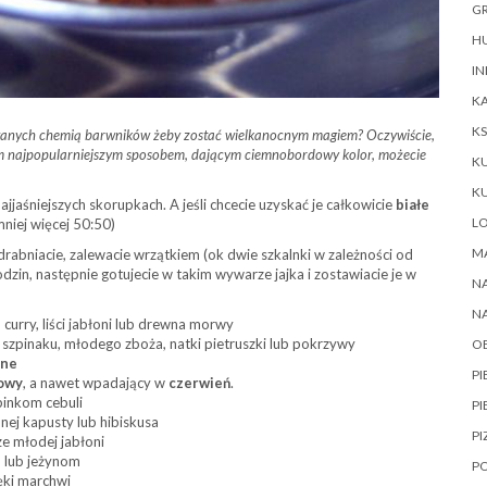
GR
HU
IN
KA
KS
owanych chemią barwników żeby zostać wielkanocnym magiem? Oczywiście,
tym najpopularniejszym sposobem, dającym ciemnobordowy kolor, możecie
K
K
jjaśniejszych skorupkach. A jeśli chcecie uzyskać je całkowicie
białe
L
niej więcej 50:50)
M
zdrabniacie, zalewacie wrzątkiem (ok dwie szkalnki w zależności od
dzin, następnie gotujecie w takim wywarze jajka i zostawiacie je w
NA
N
curry, liści jabłoni lub drewna morwy
. szpinaku, młodego zboża, natki pietruszki lub pokrzywy
O
rne
P
owy
, a nawet wpadający w
czerwień
.
pinkom cebuli
PI
nej kapusty lub hibiskusa
PI
ze młodej jabłoni
 lub jeżynom
P
ęki marchwi