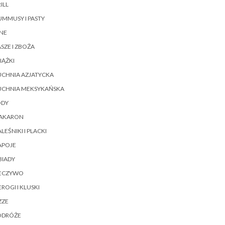
ILL
MMUSY I PASTY
NE
SZE I ZBOŻA
IĄŻKI
UCHNIA AZJATYCKA
UCHNIA MEKSYKAŃSKA
ODY
AKARON
LEŚNIKI I PLACKI
APOJE
BIADY
IECZYWO
EROGI I KLUSKI
ZZE
ODRÓŻE