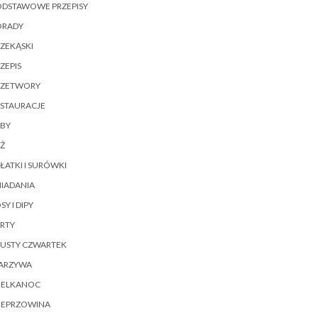
ODSTAWOWE PRZEPISY
ORADY
ZEKĄSKI
ZEPIS
RZETWORY
ESTAURACJE
YBY
Ż
ŁATKI I SURÓWKI
IADANIA
SY I DIPY
RTY
ŁUSTY CZWARTEK
ARZYWA
IELKANOC
IEPRZOWINA