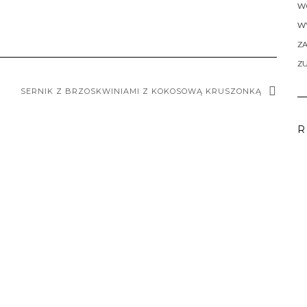
W
WY
ZA
Z
SERNIK Z BRZOSKWINIAMI Z KOKOSOWĄ KRUSZONKĄ
R