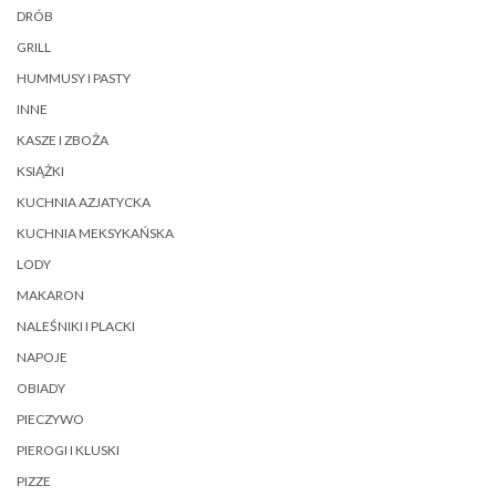
DRÓB
GRILL
HUMMUSY I PASTY
INNE
KASZE I ZBOŻA
KSIĄŻKI
KUCHNIA AZJATYCKA
KUCHNIA MEKSYKAŃSKA
LODY
MAKARON
NALEŚNIKI I PLACKI
NAPOJE
OBIADY
PIECZYWO
PIEROGI I KLUSKI
PIZZE