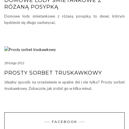
DOMOWE LODY ŚMIETANKOWE Z
RÓŻANĄ POSYPKĄ
Domowe lody śmietankowe z różaną posypką to deser, którym
będziecie się długo zachwycać.
28 lutego 2012
PROSTY SORBET TRUSKAWKOWY
Idealny sposób na orzeźwienie w upalne dni i nie tylko? Prosty sorbet
truskawkowy. Zobaczcie, jak zrobić go w kilka minut.
FACEBOOK