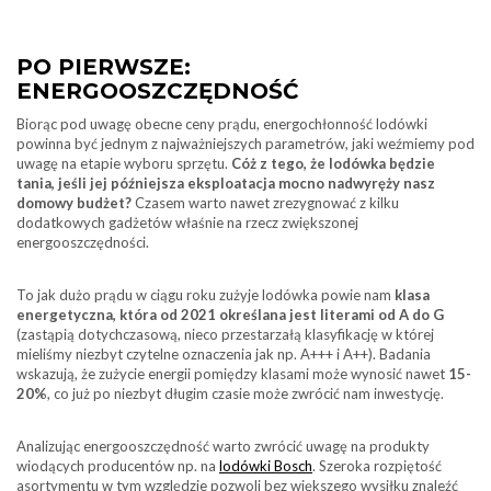
PO PIERWSZE:
ENERGOOSZCZĘDNOŚĆ
Biorąc pod uwagę obecne ceny prądu, energochłonność lodówki
powinna być jednym z najważniejszych parametrów, jaki weźmiemy pod
uwagę na etapie wyboru sprzętu.
Cóż z tego, że lodówka będzie
tania, jeśli jej późniejsza eksploatacja mocno nadwyręży nasz
domowy budżet?
Czasem warto nawet zrezygnować z kilku
dodatkowych gadżetów właśnie na rzecz zwiększonej
energooszczędności.
To jak dużo prądu w ciągu roku zużyje lodówka powie nam
klasa
energetyczna, która od 2021 określana jest literami od A do G
(zastąpią dotychczasową, nieco przestarzałą klasyfikację w której
mieliśmy niezbyt czytelne oznaczenia jak np. A+++ i A++). Badania
wskazują, że zużycie energii pomiędzy klasami może wynosić nawet
15-
20%
, co już po niezbyt długim czasie może zwrócić nam inwestycję.
Analizując energooszczędność warto zwrócić uwagę na produkty
wiodących producentów np. na
lodówki Bosch
. Szeroka rozpiętość
asortymentu w tym względzie pozwoli bez większego wysiłku znaleźć