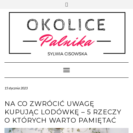
Skip
Toggle
to
header
content
Toggle Navigation
15 stycznia 2023
NA CO ZWRÓCIĆ UWAGĘ
KUPUJĄC LODÓWKĘ – 5 RZECZY
O KTÓRYCH WARTO PAMIĘTAĆ