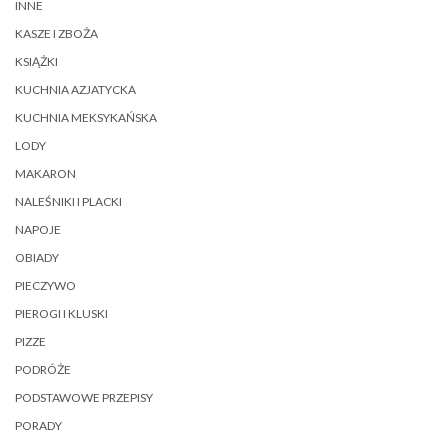
INNE
KASZE I ZBOŻA
KSIĄŻKI
KUCHNIA AZJATYCKA
KUCHNIA MEKSYKAŃSKA
LODY
MAKARON
NALEŚNIKI I PLACKI
NAPOJE
OBIADY
PIECZYWO
PIEROGI I KLUSKI
PIZZE
PODRÓŻE
PODSTAWOWE PRZEPISY
PORADY