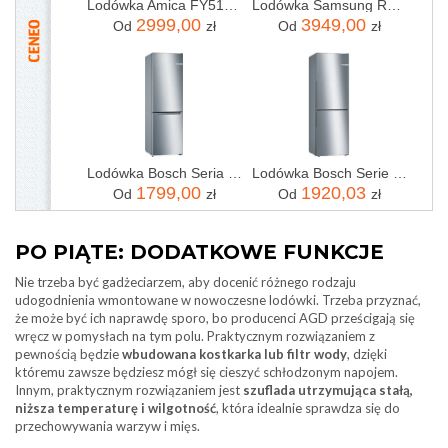
Lodówka Amica FY5139.3DFBXI Side by Side 177 cm Szara
Lodówka Samsung RF50C530EB1 Side by Side 177,6 cm Grafitowa stal
2999,00
3949,00
Od
zł
Od
zł
Lodówka Bosch Seria 2 KGN33NLEB z zamrażalnikiem dolnym 176 cm
Lodówka Bosch Serie 4 KGV33VLEA z zamrażalnikiem dolnym 176 cm Srebrna
1799,00
1920,03
Od
zł
Od
zł
PO PIĄTE: DODATKOWE FUNKCJE
Nie trzeba być gadżeciarzem, aby docenić różnego rodzaju
udogodnienia wmontowane w nowoczesne lodówki. Trzeba przyznać,
że może być ich naprawdę sporo, bo producenci AGD prześcigają się
wręcz w pomysłach na tym polu. Praktycznym rozwiązaniem z
pewnością będzie
wbudowana kostkarka lub filtr wody
, dzięki
któremu zawsze będziesz mógł się cieszyć schłodzonym napojem.
Innym, praktycznym rozwiązaniem jest
szuflada utrzymująca stałą,
niższa temperaturę i wilgotność
, która idealnie sprawdza się do
przechowywania warzyw i mięs.