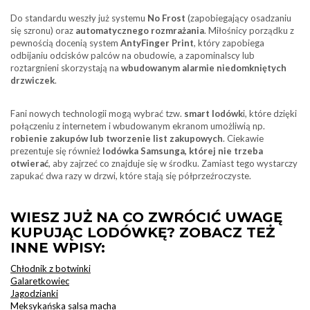
Do standardu weszły już systemu
No Frost
(zapobiegający osadzaniu
się szronu) oraz
automatycznego rozmrażania
. Miłośnicy porządku z
pewnością docenią system
AntyFinger Print
, który zapobiega
odbijaniu odcisków palców na obudowie, a zapominalscy lub
roztargnieni skorzystają na
wbudowanym alarmie niedomkniętych
drzwiczek
.
Fani nowych technologii mogą wybrać tzw.
smart lodówk
i, które dzięki
połączeniu z internetem i wbudowanym ekranom umożliwią np.
robienie zakupów lub tworzenie list zakupowych
. Ciekawie
prezentuje się również
lodówka Samsunga, której nie trzeba
otwierać
, aby zajrzeć co znajduje się w środku. Zamiast tego wystarczy
zapukać dwa razy w drzwi, które stają się półprzeźroczyste.
WIESZ JUŻ NA CO ZWRÓCIĆ UWAGĘ
KUPUJĄC LODÓWKĘ? ZOBACZ TEŻ
INNE WPISY:
Chłodnik z botwinki
Galaretkowiec
Jagodzianki
Meksykańska salsa macha