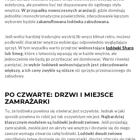
estetyczną, ale powinno być też dopasowane do ogólnego stylu
wnętrza.
W przypadku nowoczesnych aranżacji
, gdzie dominują
jednolite i monochromatyczne powierzchnie, zdecydowanie lepszym
wyborem będzie
zakamuflowana lodówka zabudowana
.
Jeśli wolisz bardziej tradycyjny wystrój lib wręcz klimat retro, możesz
podkreślić charakter wnętrza wybierając odpowiednio wyglądający
sprzęt. W tym wypadku warto przejrzeć
wolnostojące
lodówki Sharp
lub Smeg
, które z łatwością wpasują się w każde wnętrze, ale
jednocześnie nie będą go przytłaczać ani dominować. Warto również
pamiętać, że
wybór lodówek wolnostojących jest zdecydowanie
większy, a ich ceny zwykle są niższe
niż sprzętu przeznaczonego do
zabudowy.
PO CZWARTE: DRZWI I MIEJSCE
ZAMRAŻARKI
To, że lodówka powinna się otwierać jest oczywiste. Jednak w jaki
sposób powinna to robić już tak oczywistym nie jest.
Najbardziej
klasycznym modelem są lodówki jednodrzwiowe
. Jeśli posiadają
zamrażalnik, zwykle jest on ukryty we wnętrzu i dostanie się do niego
zawsze wymaga otwarcia całej lodówki.
Lodówki dwudrzwiowe
umożliwiają łatwe dostanie się do zamrażarki, chociaż zdarzają się także