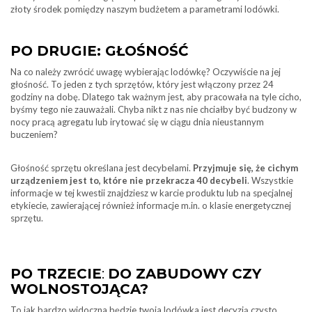
złoty środek pomiędzy naszym budżetem a parametrami lodówki.
PO DRUGIE: GŁOŚNOŚĆ
Na co należy zwrócić uwagę wybierając lodówkę? Oczywiście na jej
głośność. To jeden z tych sprzętów, który jest włączony przez 24
godziny na dobę. Dlatego tak ważnym jest, aby pracowała na tyle cicho,
byśmy tego nie zauważali. Chyba nikt z nas nie chciałby być budzony w
nocy pracą agregatu lub irytować się w ciągu dnia nieustannym
buczeniem?
Głośność sprzętu określana jest decybelami.
Przyjmuje się, że cichym
urządzeniem jest to, które nie przekracza 40 decybeli
. Wszystkie
informacje w tej kwestii znajdziesz w karcie produktu lub na specjalnej
etykiecie, zawierającej również informacje m.in. o klasie energetycznej
sprzętu.
PO TRZECIE
:
DO ZABUDOWY CZY
WOLNOSTOJĄCA?
To jak bardzo widoczna będzie twoja lodówka jest decyzją czysto