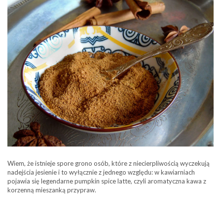
Wiem, że istnieje spore grono osób, które z niecierpliwością wyczekują
nadejścia jesienie i to wyłącznie z jednego względu: w kawiarniach
pojawia się legendarne pumpkin spice latte, czyli aromatyczna kawa z
korzenną mieszanką przypraw.