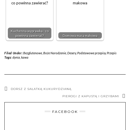
Kuchenna wyprawka - co
powinna zawierać?
Domowa masa makowa
Filed Under:
Bezglutenowe
,
Boże Narodzenie
,
Desery
,
Podstawowe przepisy
,
Przepis
Tags:
dynia
,
kawa
DORSZ Z SAŁATKĄ KUKURYDZIANĄ
PIEROGI Z KAPUSTĄ I GRZYBAMI
FACEBOOK