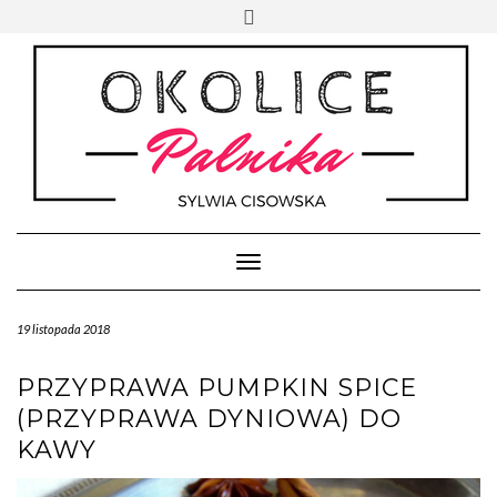
Skip
Toggle
to
header
content
Toggle Navigation
19 listopada 2018
PRZYPRAWA PUMPKIN SPICE
(PRZYPRAWA DYNIOWA) DO
KAWY