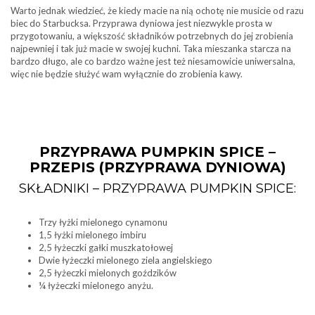
Warto jednak wiedzieć, że kiedy macie na nią ochotę nie musicie od razu
biec do Starbucksa. Przyprawa dyniowa jest niezwykle prosta w
przygotowaniu, a większość składników potrzebnych do jej zrobienia
najpewniej i tak już macie w swojej kuchni. Taka mieszanka starcza na
bardzo długo, ale co bardzo ważne jest też niesamowicie uniwersalna,
więc nie będzie służyć wam wyłącznie do zrobienia kawy.
PRZYPRAWA PUMPKIN SPICE –
PRZEPIS (PRZYPRAWA DYNIOWA)
SKŁADNIKI – PRZYPRAWA PUMPKIN SPICE:
Trzy łyżki mielonego cynamonu
1,5 łyżki mielonego imbiru
2,5 łyżeczki gałki muszkatołowej
Dwie łyżeczki mielonego ziela angielskiego
2,5 łyżeczki mielonych goździków
¼ łyżeczki mielonego anyżu.