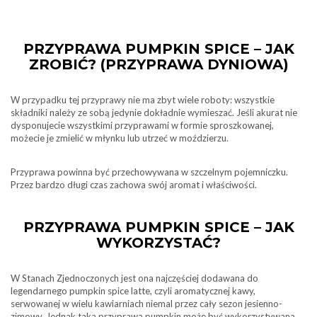
PRZYPRAWA PUMPKIN SPICE – JAK
ZROBIĆ? (PRZYPRAWA DYNIOWA)
W przypadku tej przyprawy nie ma zbyt wiele roboty: wszystkie
składniki należy ze sobą jedynie dokładnie wymieszać. Jeśli akurat nie
dysponujecie wszystkimi przyprawami w formie sproszkowanej,
możecie je zmielić w młynku lub utrzeć w moździerzu.
Przyprawa powinna być przechowywana w szczelnym pojemniczku.
Przez bardzo długi czas zachowa swój aromat i właściwości.
PRZYPRAWA PUMPKIN SPICE – JAK
WYKORZYSTAĆ?
W Stanach Zjednoczonych jest ona najczęściej dodawana do
legendarnego pumpkin spice latte, czyli aromatycznej kawy,
serwowanej w wielu kawiarniach niemal przez cały sezon jesienno-
zimowy. Jednak taka przyprawa pumpkin może być wykorzystywana