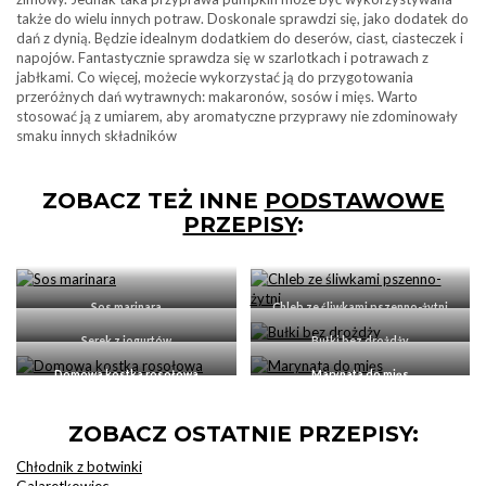
także do wielu innych potraw. Doskonale sprawdzi się, jako dodatek do
dań z dynią. Będzie idealnym dodatkiem do deserów, ciast, ciasteczek i
napojów. Fantastycznie sprawdza się w szarlotkach i potrawach z
jabłkami. Co więcej, możecie wykorzystać ją do przygotowania
przeróżnych dań wytrawnych: makaronów, sosów i mięs. Warto
stosować ją z umiarem, aby aromatyczne przyprawy nie zdominowały
smaku innych składników
ZOBACZ TEŻ INNE
PODSTAWOWE
PRZEPISY
:
Sos marinara
Chleb ze śliwkami pszenno-żytni
Serek z jogurtów
Bułki bez drożdży
Domowa kostka rosołowa
Marynata do mięs
ZOBACZ OSTATNIE PRZEPISY:
Chłodnik z botwinki
Galaretkowiec