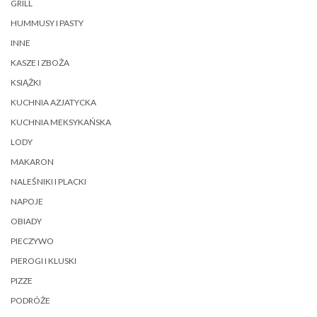
GRILL
HUMMUSY I PASTY
INNE
KASZE I ZBOŻA
KSIĄŻKI
KUCHNIA AZJATYCKA
KUCHNIA MEKSYKAŃSKA
LODY
MAKARON
NALEŚNIKI I PLACKI
NAPOJE
OBIADY
PIECZYWO
PIEROGI I KLUSKI
PIZZE
PODRÓŻE