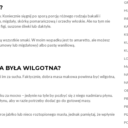
GR
?
HU
Koniecznie sięgnij po sporą porcję różnego rodzaju bakalii i
IN
, migdały, skórkę pomarańczową i orzechy włoskie. Ale na tym nie
igi, suszone śliwki lub daktyle.
KA
KS
bą wszystkie smaki. W moim wypadku jest to amaretto, ale możesz
K
 rumowy lub migdałowy) albo pastę waniliową.
K
L
M
A BYŁA WILGOTNA?
NA
i im za sucha. Faktycznie, dobra masa makowa powinna być wilgotna,
N
O
ku za mocno – jedynie na tyle by pozbyć się z niego nadmiaru płynu.
P
łynu, aby w razie potrzeby dodać go do gotowej masy.
PI
rce jabłko lub nieco roztopionego masła, jednak pamiętaj, że wpłynie
PI
P