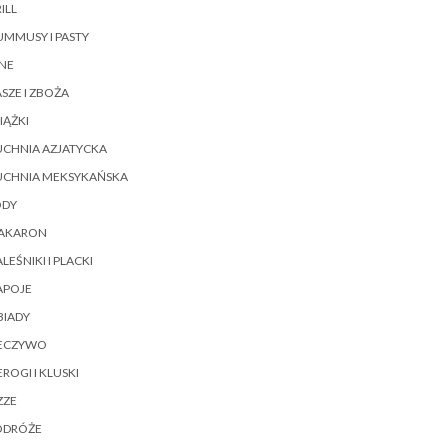
ILL
MMUSY I PASTY
NE
SZE I ZBOŻA
IĄŻKI
UCHNIA AZJATYCKA
UCHNIA MEKSYKAŃSKA
ODY
AKARON
LEŚNIKI I PLACKI
APOJE
BIADY
IECZYWO
EROGI I KLUSKI
ZZE
ODRÓŻE