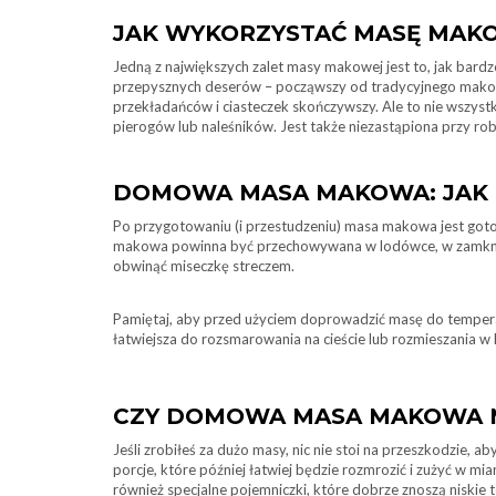
JAK WYKORZYSTAĆ MASĘ MAK
Jedną z największych zalet masy makowej jest to, jak bard
przepysznych deserów – począwszy od tradycyjnego mako
przekładańców i ciasteczek skończywszy. Ale to nie wszys
pierogów lub naleśników. Jest także niezastąpiona przy ro
DOMOWA MASA MAKOWA: JAK
Po przygotowaniu (i przestudzeniu) masa makowa jest goto
makowa powinna być przechowywana w lodówce, w zamknięt
obwinąć miseczkę streczem.
Pamiętaj, aby przed użyciem doprowadzić masę do temperat
łatwiejsza do rozsmarowania na cieście lub rozmieszania w 
CZY DOMOWA MASA MAKOWA 
Jeśli zrobiłeś za dużo masy, nic nie stoi na przeszkodzie, a
porcje, które później łatwiej będzie rozmrozić i zużyć w mia
również specjalne pojemniczki, które dobrze znoszą niskie 