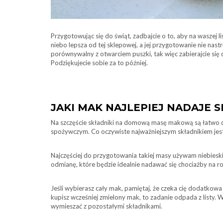
Przygotowując się do świąt, zadbajcie o to, aby na waszej 
niebo lepsza od tej sklepowej, a jej przygotowanie nie nas
porównywalny z otwarciem puszki, tak więc zabierajcie się
Podziękujecie sobie za to później.
JAKI MAK NAJLEPIEJ NADAJE 
Na szczęście składniki na domową masę makową są łatwo do
spożywczym. Co oczywiste najważniejszym składnikiem jest
Najczęściej do przygotowania takiej masy używam niebieskie
odmianę, które będzie idealnie nadawać się chociażby na r
Jeśli wybierasz cały mak, pamiętaj, że czeka cię dodatkow
kupisz wcześniej zmielony mak, to zadanie odpada z listy
wymieszać z pozostałymi składnikami.