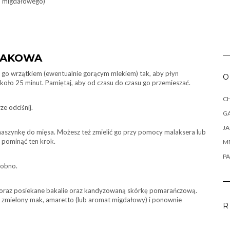
tu migdałowego)
MAKOWA
ej go wrzątkiem (ewentualnie gorącym mlekiem) tak, aby płyn
O
około 25 minut. Pamiętaj, aby od czasu do czasu go przemieszać.
CH
e odciśnij.
G
J
aszynkę do mięsa. Możesz też zmielić go przy pomocy malaksera lub
 pominąć ten krok.
M
PA
robno.
d oraz posiekane bakalie oraz kandyzowaną skórkę pomarańczową.
ch zmielony mak, amaretto (lub aromat migdałowy) i ponownie
R