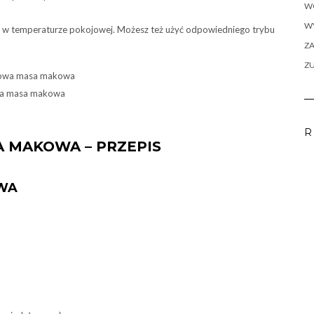
W
WY
in w temperaturze pokojowej. Możesz też użyć odpowiedniego trybu
ZA
Z
 masa makowa
R
 MAKOWA – PRZEPIS
WA