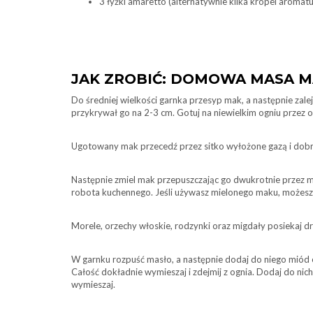
3 łyżki amaretto (alternatywnie kilka kropel aroma
JAK ZROBIĆ: DOMOWA MASA 
Do średniej wielkości garnka przesyp mak, a następnie zal
przykrywał go na 2-3 cm. Gotuj na niewielkim ogniu przez 
Ugotowany mak przecedź przez sitko wyłożone gazą i dobrz
Następnie zmiel mak przepuszczając go dwukrotnie przez m
robota kuchennego. Jeśli używasz mielonego maku, możesz
Morele, orzechy włoskie, rodzynki oraz migdały posiekaj d
W garnku rozpuść masło, a następnie dodaj do niego mió
Całość dokładnie wymieszaj i zdejmij z ognia. Dodaj do ni
wymieszaj.