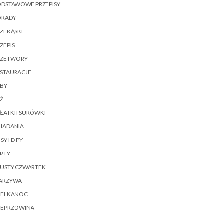
ODSTAWOWE PRZEPISY
ORADY
ZEKĄSKI
ZEPIS
RZETWORY
ESTAURACJE
YBY
Ż
ŁATKI I SURÓWKI
IADANIA
SY I DIPY
RTY
ŁUSTY CZWARTEK
ARZYWA
IELKANOC
IEPRZOWINA