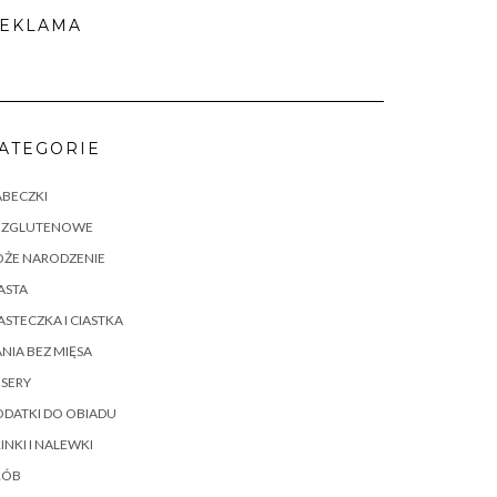
EKLAMA
ATEGORIE
ABECZKI
EZGLUTENOWE
OŻE NARODZENIE
ASTA
ASTECZKA I CIASTKA
NIA BEZ MIĘSA
SERY
DATKI DO OBIADU
INKI I NALEWKI
RÓB