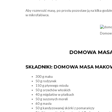
Aby rozmrozić masę, po prostu pozostaw ją na kilka godz
w mikrofalówce.
Domowa
DOMOWA MASA
SKŁADNIKI: DOMOWA MASA MAKO
300 g maku
50 g rodzynek
150 g płynnego miodu
50 g orzechów włoskich
40 g migdałów w płatkach
50 g suszonych moreli
60 g masła
50 g kandyzowanej skórki z pomarańczy