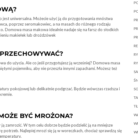
P
OWĄ?
P
zo jest uniwersalna. Możecie użyć ją do przygotowania mnóstwa
PR
wca, poprzez seromakowiec, a na masach do różnego rodzaju
PR
tko. Domowa masa makowa idealnie nadaje się na farsz do słodkich
bieniu makiełek lub drożdzówek
P
R
 PRZECHOWYWAĆ?
R
wa do użycia. Ale co jeśli przygotujesz ją wcześniej? Domowa masa
RY
ymi pojemniku, aby nie przeszła innymi zapachami. Możesz też
SA
ŚN
ury pokojowej lub delikatnie podgrzać. Będzie wówczas rzadsza i
SO
kremie.
TA
T
MOŻE BYĆ MROŻONA?
W
W
by ją zamrozić. W tym celu dobrze będzie podzielić ją na mniejsze
rę potrzeb. Najlepiej mrozi się ją w woreczkach, chociaż sprawdzą się
W
temperatury.