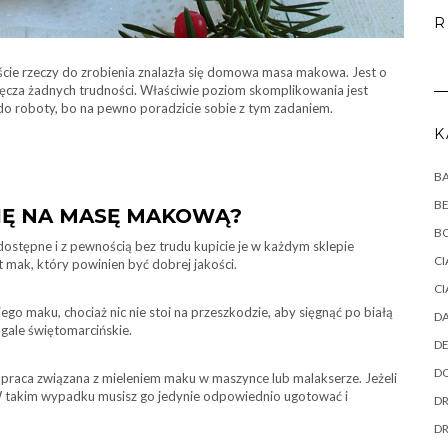
R
liście rzeczy do zrobienia znalazła się domowa masa makowa. Jest o
tręcza żadnych trudności. Właściwie poziom skomplikowania jest
 do roboty, bo na pewno poradzicie sobie z tym zadaniem.
K
B
B
SIĘ NA MASĘ MAKOWĄ?
B
stępne i z pewnością bez trudu kupicie je w każdym sklepie
CI
 mak, który powinien być dobrej jakości.
CI
go maku, chociaż nic nie stoi na przeszkodzie, aby sięgnąć po białą
DA
ogale świętomarcińskie.
DE
DO
a praca związana z mieleniem maku w maszynce lub malakserze. Jeżeli
. W takim wypadku musisz go jedynie odpowiednio ugotować i
DR
D