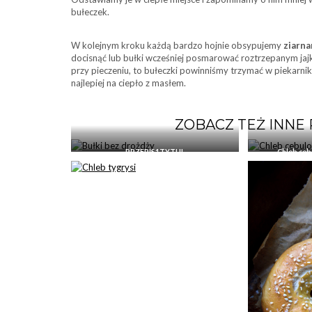
bułeczek.
W kolejnym kroku każdą bardzo hojnie obsypujemy
ziarn
docisnąć lub bułki wcześniej posmarować roztrzepanym jajki
przy pieczeniu, to bułeczki powinniśmy trzymać w piekarni
najlepiej na ciepło z masłem.
ZOBACZ TEŻ INNE
PRZEPIS1TYTUL
Chleb ceb