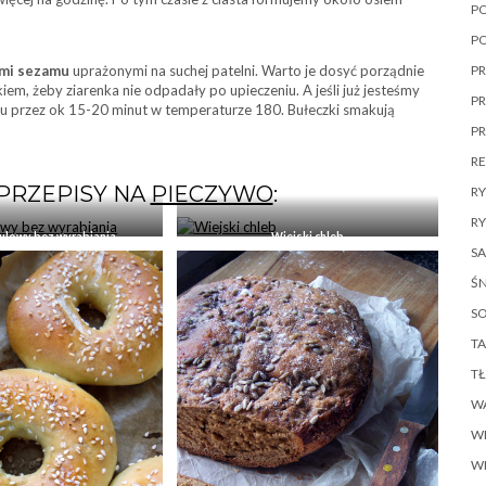
P
P
ami sezamu
uprażonymi na suchej patelni. Warto je dosyć porządnie
PR
em, żeby ziarenka nie odpadały po upieczeniu. A jeśli już jesteśmy
PR
ku przez ok 15-20 minut w temperaturze 180. Bułeczki smakują
P
R
 PRZEPISY NA
PIECZYWO
:
R
RY
ulowy bez wyrabiania
Wiejski chleb
SA
ŚN
SO
TA
T
W
W
W