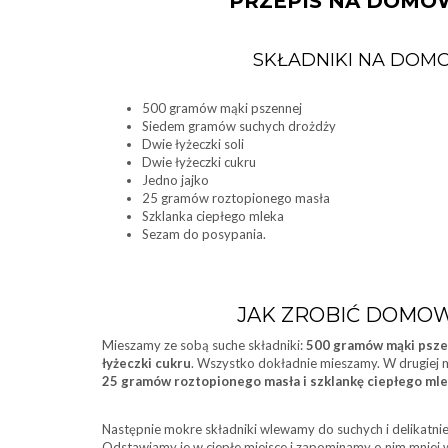
PRZEPIS NA DOMO
SKŁADNIKI NA DOM
500 gramów mąki pszennej
Siedem gramów suchych drożdży
Dwie łyżeczki soli
Dwie łyżeczki cukru
Jedno jajko
25 gramów roztopionego masła
Szklanka ciepłego mleka
Sezam do posypania.
JAK ZROBIĆ DOMOW
Mieszamy ze sobą suche składniki:
500 gramów mąki pszen
łyżeczki cukru
. Wszystko dokładnie mieszamy. W drugiej m
25 gramów roztopionego masła i szklankę ciepłego ml
Następnie mokre składniki wlewamy do suchych i delikatnie 
Odstawiamy je w ciepłe miejsce i zapominamy o nim mniej w