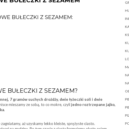
WE BUŁECZKI Z SEZAMEM
GR
HU
OWE BUŁECZKI Z SEZAMEM:
IN
KA
KS
K
K
L
M
NA
N
E BUŁECZKI Z SEZAMEM?
O
nej, 7 gramów suchych drożdży, dwie łyżeczki soli i dwie
P
isce mieszamy ze sobą, to co mokre, czyli
jedno roztrzepane jajko,
PI
eka
.
PI
zagniatamy, aż uzyskamy lekko kleiste, sprężyste ciasto.
P
ięcej na godzinę. Po tym czasie z ciasta formujemy około osiem