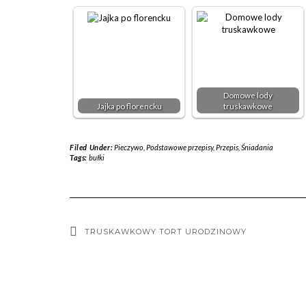
Domowe lody
Jajka po florencku
truskawkowe
Filed Under:
Pieczywo
,
Podstawowe przepisy
,
Przepis
,
Śniadania
Tags:
bułki
TRUSKAWKOWY TORT URODZINOWY