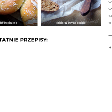
W
WY
ZA
omowe bajgle
chleb razowy na sodzie
Z
ATNIE PRZEPISY:
R