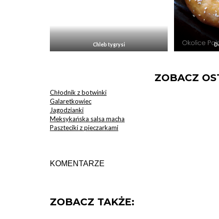
Chleb tygrysi
D
ZOBACZ OST
Chłodnik z botwinki
Galaretkowiec
Jagodzianki
Meksykańska salsa macha
Paszteciki z pieczarkami
KOMENTARZE
ZOBACZ TAKŻE: