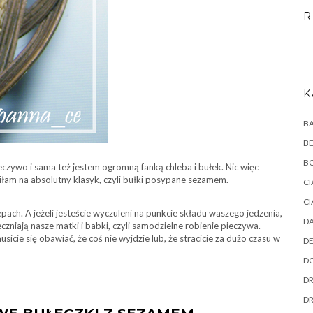
R
K
B
B
B
czywo i sama też jestem ogromną fanką chleba i bułek. Nic więc
łam na absolutny klasyk, czyli bułki posypane sezamem.
CI
CI
epach. A jeżeli jesteście wyczuleni na punkcie składu waszego jedzenia,
DA
eczniają nasze matki i babki, czyli samodzielne robienie pieczywa.
usicie się obawiać, że coś nie wyjdzie lub, że stracicie za dużo czasu w
DE
DO
DR
D