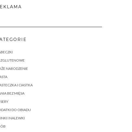
EKLAMA
ATEGORIE
ABECZKI
EZGLUTENOWE
OŻE NARODZENIE
ASTA
ASTECZKA I CIASTKA
NIA BEZ MIĘSA
SERY
DATKI DO OBIADU
INKI I NALEWKI
RÓB