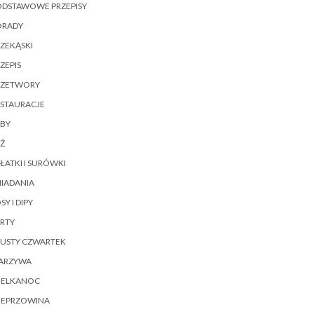
ODSTAWOWE PRZEPISY
ORADY
ZEKĄSKI
ZEPIS
RZETWORY
ESTAURACJE
YBY
Ż
ŁATKI I SURÓWKI
IADANIA
SY I DIPY
RTY
ŁUSTY CZWARTEK
ARZYWA
IELKANOC
IEPRZOWINA