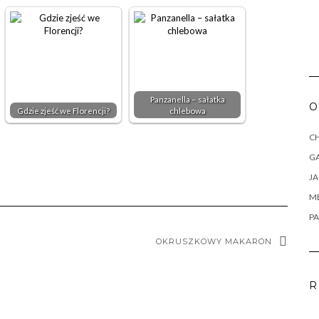
Panzanella – sałatka
O
Gdzie zjeść we Florencji?
chlebowa
CH
G
J
M
PA
OKRUSZKOWY MAKARON
R