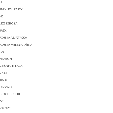
ILL
MMUSY I PASTY
NE
SZE I ZBOŻA
IĄŻKI
UCHNIA AZJATYCKA
UCHNIA MEKSYKAŃSKA
ODY
AKARON
LEŚNIKI I PLACKI
APOJE
BIADY
IECZYWO
EROGI I KLUSKI
ZZE
ODRÓŻE