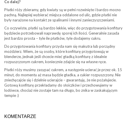
Co dalej?
Płatki róży zbieramy, gdy kwiaty są w pełni rozwinięte i bardzo mocno
pachną. Najlepiej wybierać miejsca oddalone od ulic, gdzie płatki nie
były narażone na kontakt ze spalinami i innymi zanieczyszczeniami.
Co oczywiste, płatki są bardzo lekkie, więc do przygotowania konfitury
będziecie potrzebowali naprawdę sporej ich ilości. Generalnie zasada
jest bardzo prosta – tyle ile płatków, tyle dodajemy cukru.
Do przygotowania konfitury przyda nam się makutra lub porządny
moździerz. Wiem, że są osoby, które konfiturę przygotowują w
blenderze, jednak jeśli chcecie mieć gładką konfiturę z idealnie
rozpuszczonym cukrem, koniecznie zdajcie się na własne ręce.
Płatki róży musimy zasypać cukrem, a następnie ucierać je przez ok. 15
minut, do momentu aż masa będzie gładka, a cukier rozpuszczony. Nie
zniechęcajcie się i dzielnie ucierajcie – gwarantuję, że nie pożałujecie.
Gotową konfiturę przekładamy do słoiczków i przechowujemy w
lodówce, chociaż nie zostaje tam na długo, bo znika w zaskakującym
tempie :)
KOMENTARZE