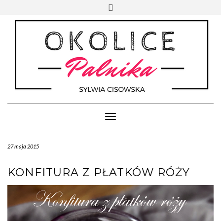
Skip
Toggle
to
header
content
Toggle Navigation
27 maja 2015
KONFITURA Z PŁATKÓW RÓŻY