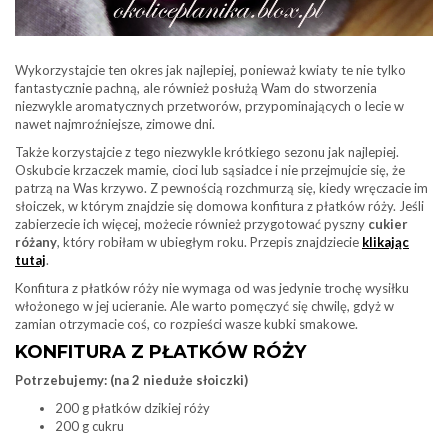
Wykorzystajcie ten okres jak najlepiej, ponieważ kwiaty te nie tylko
fantastycznie pachną, ale również posłużą Wam do stworzenia
niezwykle aromatycznych przetworów, przypominających o lecie w
nawet najmroźniejsze, zimowe dni.
Także korzystajcie z tego niezwykle krótkiego sezonu jak najlepiej.
Oskubcie krzaczek mamie, cioci lub sąsiadce i nie przejmujcie się, że
patrzą na Was krzywo. Z pewnością rozchmurzą się, kiedy wręczacie im
słoiczek, w którym znajdzie się domowa konfitura z płatków róży. Jeśli
zabierzecie ich więcej, możecie również przygotować pyszny
cukier
różany
, który robiłam w ubiegłym roku. Przepis znajdziecie
klikając
tutaj
.
Konfitura z płatków róży nie wymaga od was jedynie trochę wysiłku
włożonego w jej ucieranie. Ale warto pomęczyć się chwilę, gdyż w
zamian otrzymacie coś, co rozpieści wasze kubki smakowe.
KONFITURA Z PŁATKÓW RÓŻY
Potrzebujemy: (na 2 nieduże słoiczki)
200 g płatków dzikiej róży
200 g cukru