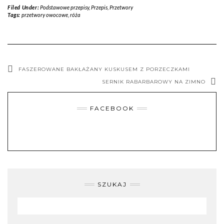
Filed Under:
Podstawowe przepisy
,
Przepis
,
Przetwory
Tags:
przetwory owocowe
,
róża
FASZEROWANE BAKŁAŻANY KUSKUSEM Z PORZECZKAMI
SERNIK RABARBAROWY NA ZIMNO
FACEBOOK
SZUKAJ