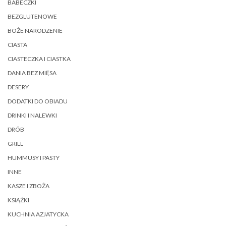
BABECZKI
BEZGLUTENOWE
BOŻE NARODZENIE
CIASTA
CIASTECZKA I CIASTKA
DANIA BEZ MIĘSA
DESERY
DODATKI DO OBIADU
DRINKI I NALEWKI
DRÓB
GRILL
HUMMUSY I PASTY
INNE
KASZE I ZBOŻA
KSIĄŻKI
KUCHNIA AZJATYCKA