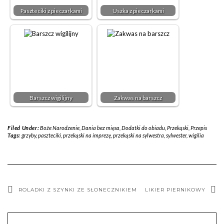
Paszteciki z pieczarkami
Uszka z pieczarkami
Barszcz wigilijny
Zakwas na barszcz
Filed Under:
Boże Narodzenie
,
Dania bez mięsa
,
Dodatki do obiadu
,
Przekąski
,
Przepis
Tags:
grzyby
,
paszteciki
,
przekąski na imprezę
,
przekąski na sylwestra
,
sylwester
,
wigilia
ROLADKI Z SZYNKI ZE SŁONECZNIKIEM
LIKIER PIERNIKOWY