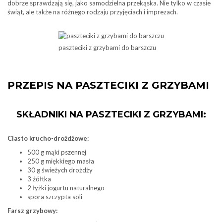
dobrze sprawdzają się, jako samodzielna przekąska. Nie tylko w czasie
świąt, ale także na różnego rodzaju przyjęciach i imprezach.
paszteciki z grzybami do barszczu
PRZEPIS NA PASZTECIKI Z GRZYBAMI
SKŁADNIKI NA PASZTECIKI Z GRZYBAMI:
Ciasto krucho-drożdżowe:
500 g mąki pszennej
250 g miękkiego masła
30 g świeżych drożdży
3 żółtka
2 łyżki jogurtu naturalnego
spora szczypta soli
Farsz grzybowy: