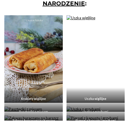
NARODZENIE
:
Krokiety wigilijne
Uszka wigilijne
Paszteciki z mięsem
Uszka z grzybami
Zakwas buraczany na barszcz
Pierogi z kapustą i grzybami