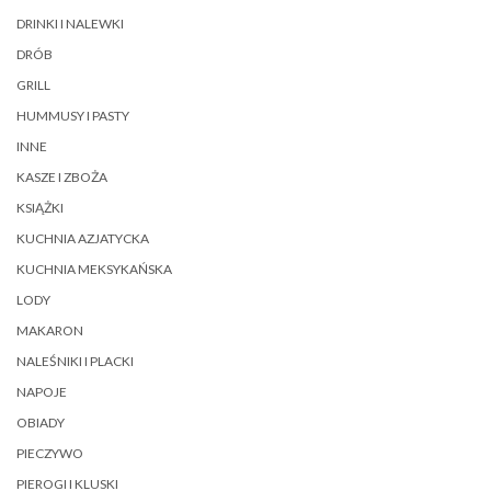
DRINKI I NALEWKI
DRÓB
GRILL
HUMMUSY I PASTY
INNE
KASZE I ZBOŻA
KSIĄŻKI
KUCHNIA AZJATYCKA
KUCHNIA MEKSYKAŃSKA
LODY
MAKARON
NALEŚNIKI I PLACKI
NAPOJE
OBIADY
PIECZYWO
PIEROGI I KLUSKI