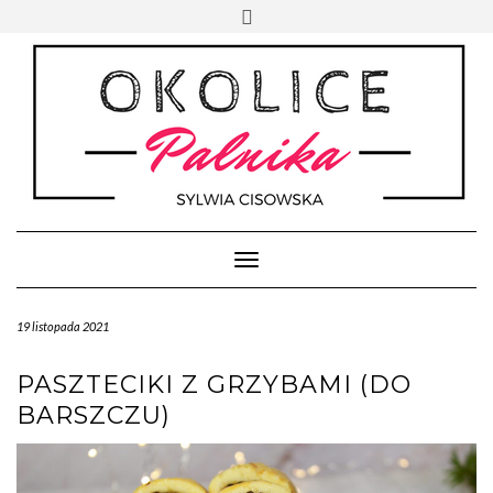
Skip
Toggle
to
header
content
Toggle Navigation
19 listopada 2021
PASZTECIKI Z GRZYBAMI (DO
BARSZCZU)