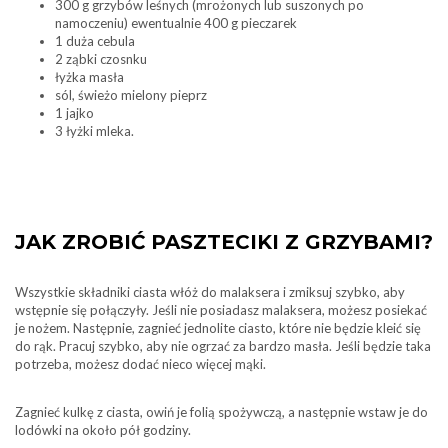
300 g grzybów leśnych (mrożonych lub suszonych po
namoczeniu) ewentualnie 400 g pieczarek
1 duża cebula
2 ząbki czosnku
łyżka masła
sól, świeżo mielony pieprz
1 jajko
3 łyżki mleka.
JAK ZROBIĆ PASZTECIKI Z GRZYBAMI?
Wszystkie składniki ciasta włóż do malaksera i zmiksuj szybko, aby
wstępnie się połączyły. Jeśli nie posiadasz malaksera, możesz posiekać
je nożem. Następnie, zagnieć jednolite ciasto, które nie będzie kleić się
do rąk. Pracuj szybko, aby nie ogrzać za bardzo masła. Jeśli będzie taka
potrzeba, możesz dodać nieco więcej mąki.
Zagnieć kulkę z ciasta, owiń je folią spożywczą, a następnie wstaw je do
lodówki na około pół godziny.