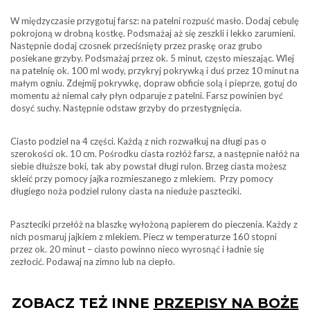
W międzyczasie przygotuj farsz: na patelni rozpuść masło. Dodaj cebulę
pokrojoną w drobną kostkę. Podsmażaj aż się zeszkli i lekko zarumieni.
Następnie dodaj czosnek przeciśnięty przez praskę oraz grubo
posiekane grzyby. Podsmażaj przez ok. 5 minut, często mieszając. Wlej
na patelnię ok. 100 ml wody, przykryj pokrywką i duś przez 10 minut na
małym ogniu. Zdejmij pokrywkę, dopraw obficie solą i pieprze, gotuj do
momentu aż niemal cały płyn odparuje z patelni. Farsz powinien być
dosyć suchy. Następnie odstaw grzyby do przestygnięcia.
Ciasto podziel na 4 części. Każdą z nich rozwałkuj na długi pas o
szerokości ok. 10 cm. Pośrodku ciasta rozłóż farsz, a następnie nałóż na
siebie dłuższe boki, tak aby powstał długi rulon. Brzeg ciasta możesz
skleić przy pomocy jajka rozmieszanego z mlekiem. Przy pomocy
długiego noża podziel rulony ciasta na nieduże paszteciki.
Paszteciki przełóż na blaszkę wyłożoną papierem do pieczenia. Każdy z
nich posmaruj jajkiem z mlekiem. Piecz w temperaturze 160 stopni
przez ok. 20 minut – ciasto powinno nieco wyrosnąć i ładnie się
zezłocić. Podawaj na zimno lub na ciepło.
ZOBACZ TEŻ INNE
PRZEPISY NA BOŻE