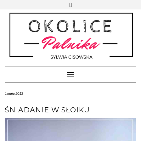
Skip
Toggle
to
header
content
Toggle Navigation
1 maja 2013
ŚNIADANIE W SŁOIKU