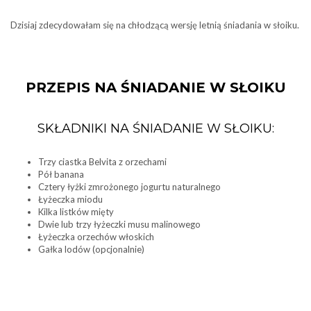
Dzisiaj zdecydowałam się na chłodzącą wersję letnią śniadania w słoiku.
PRZEPIS NA ŚNIADANIE W SŁOIKU
SKŁADNIKI NA ŚNIADANIE W SŁOIKU:
Trzy ciastka Belvita z orzechami
Pół banana
Cztery łyżki zmrożonego jogurtu naturalnego
Łyżeczka miodu
Kilka listków mięty
Dwie lub trzy łyżeczki musu malinowego
Łyżeczka orzechów włoskich
Gałka lodów (opcjonalnie)