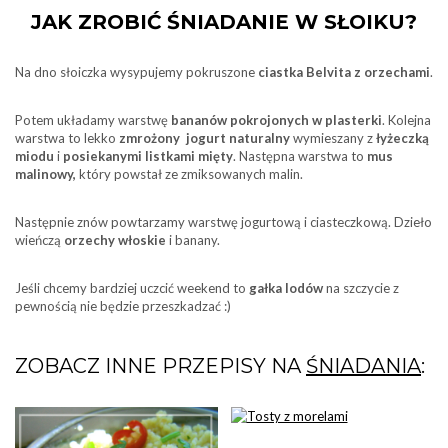
JAK ZROBIĆ ŚNIADANIE W SŁOIKU?
Na dno słoiczka wysypujemy pokruszone
ciastka Belvita z orzechami
.
Potem układamy warstwę
bananów pokrojonych w plasterki
. Kolejna
warstwa to lekko
zmrożony jogurt naturalny
wymieszany z
łyżeczką
miodu
i
posiekanymi listkami mięty
. Następna warstwa to
mus
malinowy,
który powstał ze zmiksowanych malin.
Następnie znów powtarzamy warstwę jogurtową i ciasteczkową. Dzieło
wieńczą
orzechy włoskie
i banany.
Jeśli chcemy bardziej uczcić weekend to
gałka lodów
na szczycie z
pewnością nie będzie przeszkadzać :)
ZOBACZ INNE PRZEPISY NA
ŚNIADANIA
: