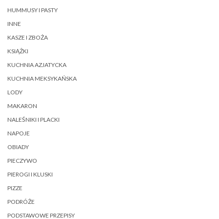
HUMMUSY I PASTY
INNE
KASZE I ZBOŻA
KSIĄŻKI
KUCHNIA AZJATYCKA
KUCHNIA MEKSYKAŃSKA
LODY
MAKARON
NALEŚNIKI I PLACKI
NAPOJE
OBIADY
PIECZYWO
PIEROGI I KLUSKI
PIZZE
PODRÓŻE
PODSTAWOWE PRZEPISY