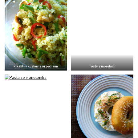
Pikantny kuskus z orzechami
Tosty z morelami