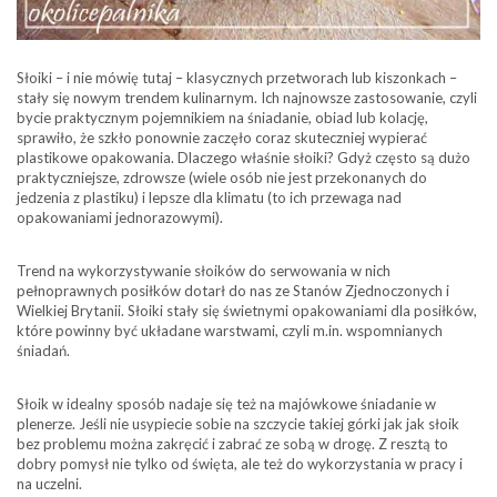
Słoiki – i nie mówię tutaj – klasycznych przetworach lub kiszonkach –
stały się nowym trendem kulinarnym. Ich najnowsze zastosowanie, czyli
bycie praktycznym pojemnikiem na śniadanie, obiad lub kolację,
sprawiło, że szkło ponownie zaczęło coraz skuteczniej wypierać
plastikowe opakowania. Dlaczego właśnie słoiki? Gdyż często są dużo
praktyczniejsze, zdrowsze (wiele osób nie jest przekonanych do
jedzenia z plastiku) i lepsze dla klimatu (to ich przewaga nad
opakowaniami jednorazowymi).
Trend na wykorzystywanie słoików do serwowania w nich
pełnoprawnych posiłków dotarł do nas ze Stanów Zjednoczonych i
Wielkiej Brytanii. Słoiki stały się świetnymi opakowaniami dla posiłków,
które powinny być układane warstwami, czyli m.in. wspomnianych
śniadań.
Słoik w idealny sposób nadaje się też na majówkowe śniadanie w
plenerze. Jeśli nie usypiecie sobie na szczycie takiej górki jak jak słoik
bez problemu można zakręcić i zabrać ze sobą w drogę. Z resztą to
dobry pomysł nie tylko od święta, ale też do wykorzystania w pracy i
na uczelni.