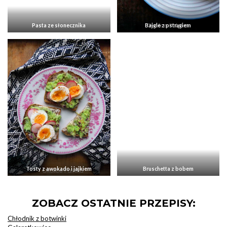
Pasta ze słonecznika
Bajgle z pstrągiem
Tosty z awokado i jajkiem
Bruschetta z bobem
ZOBACZ OSTATNIE PRZEPISY:
Chłodnik z botwinki