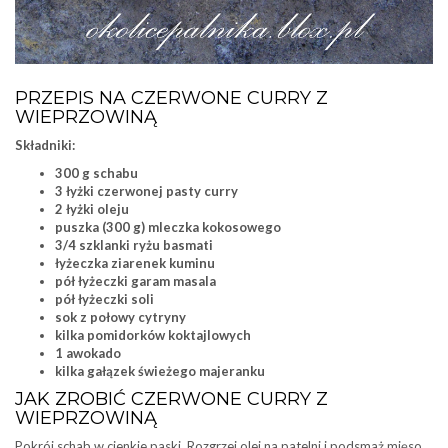
PRZEPIS NA CZERWONE CURRY Z
WIEPRZOWINĄ
Składniki:
300 g schabu
3 łyżki czerwonej pasty curry
2 łyżki oleju
puszka (300 g) mleczka kokosowego
3/4 szklanki ryżu basmati
łyżeczka ziarenek kuminu
pół łyżeczki garam masala
pół łyżeczki soli
sok z połowy cytryny
kilka pomidorków koktajlowych
1 awokado
kilka gałązek świeżego majeranku
JAK ZROBIĆ CZERWONE CURRY Z
WIEPRZOWINĄ
Pokrój schab w cienkie paski. Rozgrzej olej na patelni i podsmaż mięso,