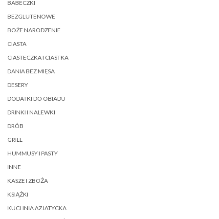
BABECZKI
BEZGLUTENOWE
BOŻE NARODZENIE
CIASTA
CIASTECZKA I CIASTKA
DANIA BEZ MIĘSA
DESERY
DODATKI DO OBIADU
DRINKI I NALEWKI
DRÓB
GRILL
HUMMUSY I PASTY
INNE
KASZE I ZBOŻA
KSIĄŻKI
KUCHNIA AZJATYCKA