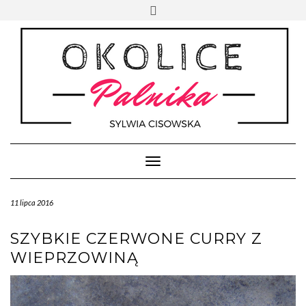
Skip
Toggle
to
header
content
Toggle Navigation
11 lipca 2016
SZYBKIE CZERWONE CURRY Z
WIEPRZOWINĄ