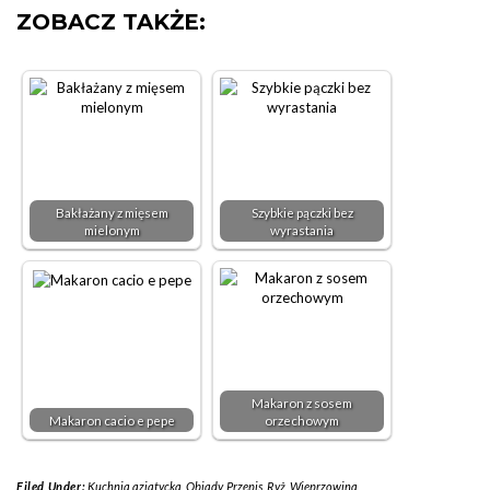
ZOBACZ TAKŻE:
Bakłażany z mięsem
Szybkie pączki bez
mielonym
wyrastania
Makaron z sosem
Makaron cacio e pepe
orzechowym
Filed Under:
Kuchnia azjatycka
,
Obiady
,
Przepis
,
Ryż
,
Wieprzowina