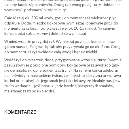
tak aby ładnie się zrumieniło. Dodaj czerwoną pastę curry, dokładnie
wymieszaj i podsmażaj około minuty.
Całość zalej ok. 200 ml wody, gotuj do momentu aż większość płynu
odparuje. Dodaj mleczko kokosowe, wymieszaj i ponownie gotuj do
momentu aż całość mocno zgęstnieje (ok 10-15 minut). Na samym
końcu dodaj sok z cytryny i dokładnie wymieszaj.
W międzyczasie przygotuj ryż. Wymieszaj go z solą, kuminem oraz
garam masalą. Zalej wodą, tak aby przykrywała go na ok. 2 cm. Gotuj
do momentu, aż ryż wchłonie całą wodę i będzie miękki.
Wyłóż ryż do miseczek, dodaj przygotowane wcześniej curry. Świetnie
pasują również pokrojone pomidorki koktajlowe oraz awokado (aby
nie ciemniało, skrop je sokiem z cytryny). Na samym końcu udekoruj
danie świeżym majerankiem (wiem, że nie jest to klasyczna przyprawa
kuchni orientalnej, ale jego smak jest tak ciekawy, że idealnie pasuje w
takim wariancie – jeśli poszukujecie bardziej klasycznych smaków,
majeranek zastąpcie kolendrą).
KOMENTARZE