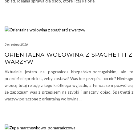
obiad. Idealna sprawa dla osób, które liczą kalorie.
5 września 2016
ORIENTALNA WOŁOWINA Z SPAGHETTI Z
WARZYW
Aktualnie jestem na pograniczu hiszpańsko-portugalskim, ale to
przecież nie pretekst, żeby zostawić Was bez przepisu, co nie? Niedługo
wrzucę tutaj relację z tego krótkiego wyjazdu, a tymczasem pozwólcie,
że zapoznam was z przepisem na szybki i smaczny obiad. Spaghetti z
warzyw połączone z orientalną wołowiną
…