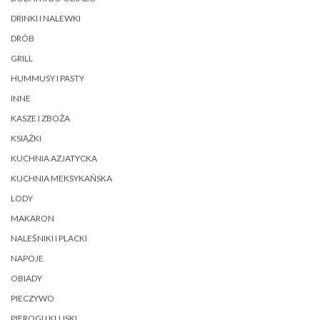
DRINKI I NALEWKI
DRÓB
GRILL
HUMMUSY I PASTY
INNE
KASZE I ZBOŻA
KSIĄŻKI
KUCHNIA AZJATYCKA
KUCHNIA MEKSYKAŃSKA
LODY
MAKARON
NALEŚNIKI I PLACKI
NAPOJE
OBIADY
PIECZYWO
PIEROGI I KLUSKI