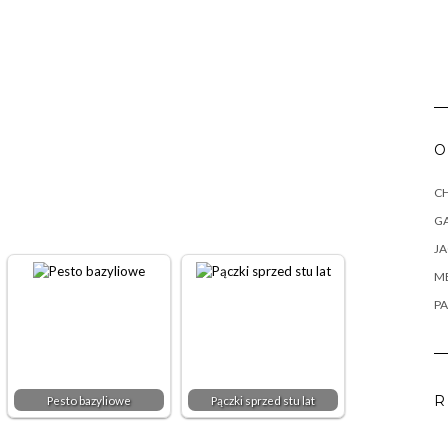
O
CH
G
J
M
PA
R
Pesto bazyliowe
Pączki sprzed stu lat