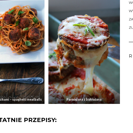
W
WY
ZA
Z
R
sikami – spaghetti meatballs
Parmigiana z bakłażana
ATNIE PRZEPISY: