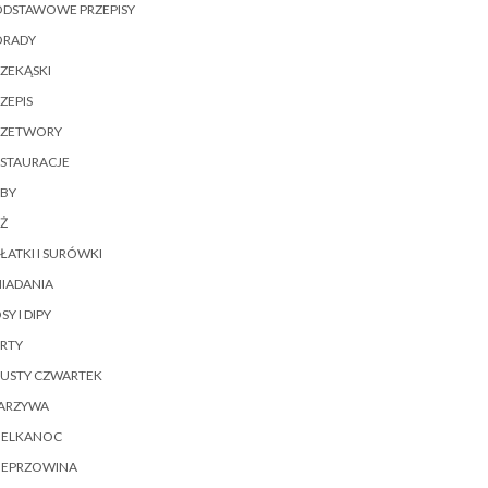
ODSTAWOWE PRZEPISY
ORADY
ZEKĄSKI
ZEPIS
RZETWORY
ESTAURACJE
YBY
Ż
ŁATKI I SURÓWKI
IADANIA
SY I DIPY
RTY
ŁUSTY CZWARTEK
ARZYWA
IELKANOC
IEPRZOWINA