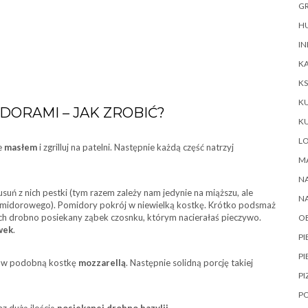
GR
HU
IN
KA
KS
K
DORAMI – JAK ZROBIĆ?
K
L
e
masłem
i zgrilluj na patelni. Następnie każdą część natrzyj
M
NA
suń z nich pestki (tym razem zależy nam jedynie na miąższu, ale
N
pomidorowego). Pomidory pokrój w niewielką kostkę. Krótko podsmaż
o nich drobno posiekany ząbek czosnku, którym nacierałaś pieczywo.
O
iwek
.
P
PI
ą w podobną kostkę
mozzarellą
. Następnie solidną porcję takiej
PI
P