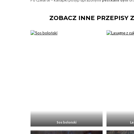
Po czwarte – kanapki posyp uprażonymi
pestkami dyni
ora
ZOBACZ INNE PRZEPISY 
Sos boloński
La