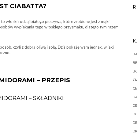
ST CIABATTA?
R
) to włoski rodzaj białego pieczywa, które zrobione jest z mąki
 sposobów wypiekania tego włoskiego przysmaku, dlatego tym razem
K
sposób, czyli z dobrą oliwą i solą. Dziś pokażę wam jednak, w jaki
aczno.
B
B
B
MIDORAMI – PRZEPIS
CI
CI
DA
IDORAMI – SKŁADNIKI:
DE
DO
DR
D