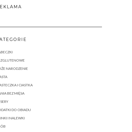
EKLAMA
ATEGORIE
ABECZKI
EZGLUTENOWE
OŻE NARODZENIE
ASTA
ASTECZKA I CIASTKA
NIA BEZ MIĘSA
SERY
DATKI DO OBIADU
INKI I NALEWKI
RÓB