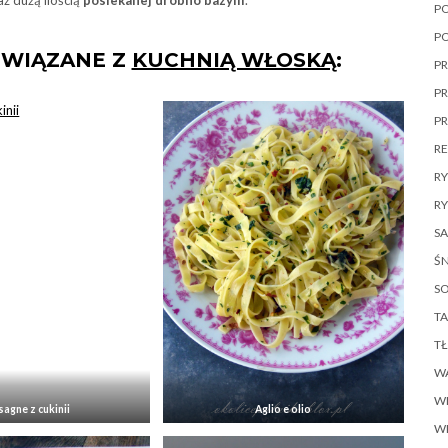
z dużą ilością
posiekanej drobno bazylii
.
P
P
ZWIĄZANE Z
KUCHNIĄ WŁOSKĄ
:
PR
PR
P
R
R
RY
SA
ŚN
SO
TA
T
W
W
sagne z cukinii
Aglio e olio
W