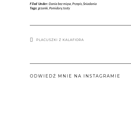
Filed Under:
Dania bez mięsa
,
Przepis
,
Śniadania
Tags:
grzanki
,
Pomidory
,
tosty
PLACUSZKI Z KALAFIORA
ODWIEDŹ MNIE NA INSTAGRAMIE