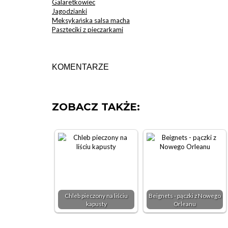
Galaretkowiec
Jagodzianki
Meksykańska salsa macha
Paszteciki z pieczarkami
KOMENTARZE
ZOBACZ TAKŻE:
Chleb pieczony na liściu
Beignets - pączki z Nowego
kapusty
Orleanu