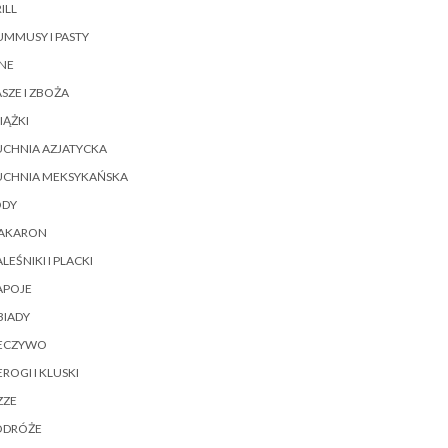
ILL
MMUSY I PASTY
NE
SZE I ZBOŻA
IĄŻKI
UCHNIA AZJATYCKA
UCHNIA MEKSYKAŃSKA
ODY
AKARON
LEŚNIKI I PLACKI
APOJE
BIADY
IECZYWO
EROGI I KLUSKI
ZZE
ODRÓŻE