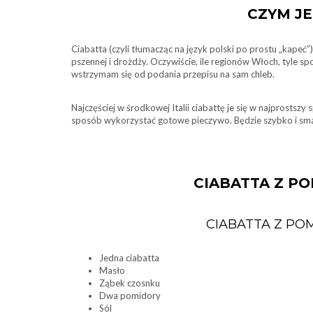
CZYM JE
Ciabatta (czyli tłumacząc na język polski po prostu „kapeć”
pszennej i drożdży. Oczywiście, ile regionów Włoch, tyle
wstrzymam się od podania przepisu na sam chleb.
Najczęściej w środkowej Italii ciabattę je się w najprostszy 
sposób wykorzystać gotowe pieczywo. Będzie szybko i sm
CIABATTA Z PO
CIABATTA Z POM
Jedna ciabatta
Masło
Ząbek czosnku
Dwa pomidory
Sól