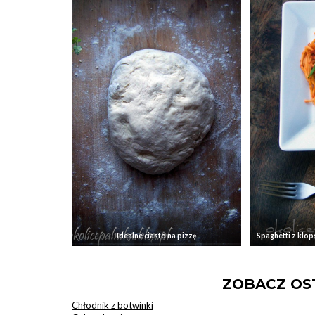
Idealne ciasto na pizzę
Spaghetti z klop
ZOBACZ OST
Chłodnik z botwinki