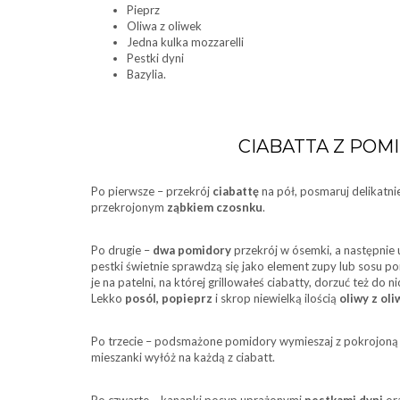
Pieprz
Oliwa z oliwek
Jedna kulka mozzarelli
Pestki dyni
Bazylia.
CIABATTA Z POMI
Po pierwsze – przekrój
ciabattę
na pół, posmaruj delikatni
przekrojonym
ząbkiem czosnku
.
Po drugie –
dwa pomidory
przekrój w ósemki, a następnie u
pestki świetnie sprawdzą się jako element zupy lub sosu 
je na patelni, na której grillowałeś ciabatty, dorzuć też d
Lekko
posól, popieprz
i skrop niewielką ilością
oliwy z ol
Po trzecie – podsmażone pomidory wymieszaj z pokrojon
mieszanki wyłóż na każdą z ciabatt.