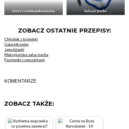
Dorsz z sałatką kukurydzianą
Ryba po grecku
ZOBACZ OSTATNIE PRZEPISY:
Chłodnik z botwinki
Galaretkowiec
Jagodzianki
Meksykańska salsa macha
Paszteciki z pieczarkami
KOMENTARZE
ZOBACZ TAKŻE: