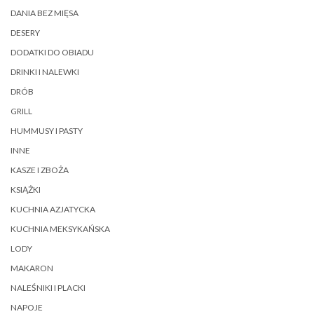
DANIA BEZ MIĘSA
DESERY
DODATKI DO OBIADU
DRINKI I NALEWKI
DRÓB
GRILL
HUMMUSY I PASTY
INNE
KASZE I ZBOŻA
KSIĄŻKI
KUCHNIA AZJATYCKA
KUCHNIA MEKSYKAŃSKA
LODY
MAKARON
NALEŚNIKI I PLACKI
NAPOJE