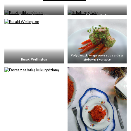
Paszteciki z mięsem
Schab ze śliwką
Polędwiczki wieprzowe sous vide w
Buraki Wellington
ziołowej skorupce