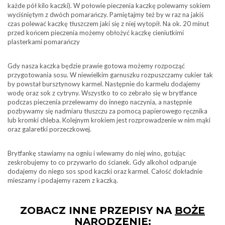
każde pół kilo kaczki). W połowie pieczenia kaczkę polewamy sokiem
wyciśniętym z dwóch pomarańczy. Pamiętajmy też by w raz na jakiś
czas polewać kaczkę tłuszczem jaki się z niej wytopił. Na ok. 20 minut
przed końcem pieczenia możemy obłożyć kaczkę cieniutkimi
plasterkami pomarańczy
Gdy nasza kaczka będzie prawie gotowa możemy rozpocząć
przygotowania sosu. W niewielkim garnuszku rozpuszczamy cukier tak
by powstał bursztynowy karmel. Następnie do karmelu dodajemy
wodę oraz sok z cytryny. Wszystko to co zebrało się w brytfance
podczas pieczenia przelewamy do innego naczynia, a następnie
pozbywamy się nadmiaru tłuszczu za pomocą papierowego ręcznika
lub kromki chleba. Kolejnym krokiem jest rozprowadzenie w nim mąki
oraz galaretki porzeczkowej.
Brytfankę stawiamy na ogniu i wlewamy do niej wino, gotując
zeskrobujemy to co przywarło do ścianek. Gdy alkohol odparuje
dodajemy do niego sos spod kaczki oraz karmel. Całość dokładnie
mieszamy i podajemy razem z kaczką.
ZOBACZ INNE PRZEPISY NA
BOŻE
NARODZENIE
: