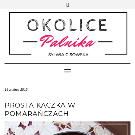
Skip
Toggle
to
header
content
Toggle Navigation
16 grudnia 2013
PROSTA KACZKA W
POMARAŃCZACH