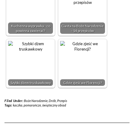
Kuchenna wyprawka - co
Ciasta na Boże Narodzenie
powinna zawierać?
- 14 przepisów
Szybki dżem truskawkowy
Gdzie zjeść we Florencji?
Filed Under:
Boże Narodzenie
,
Drób
,
Przepis
Tags:
kaczka
,
pomarańcze
,
świąteczny obiad