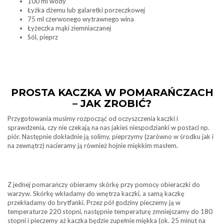
100 ml wody
Łyżka dżemu lub galaretki porzeczkowej
75 ml czerwonego wytrawnego wina
Łyżeczka mąki ziemniaczanej
Sól, pieprz
PROSTA KACZKA W POMARAŃCZACH
– JAK ZROBIĆ?
Przygotowania musimy rozpocząć od oczyszczenia kaczki i
sprawdzenia, czy nie czekają na nas jakieś niespodzianki w postaci np.
piór. Następnie dokładnie ją solimy, pieprzymy (zarówno w środku jak i
na zewnątrz) nacieramy ją również hojnie miękkim masłem.
Z jednej pomarańczy obieramy skórkę przy pomocy obieraczki do
warzyw. Skórkę wkładamy do wnętrza kaczki, a samą kaczkę
przekładamy do brytfanki. Przez pół godziny pieczemy ją w
temperaturze 220 stopni, następnie temperaturę zmniejszamy do 180
stopni i pieczemy aż kaczka będzie zupełnie miękka (ok. 25 minut na