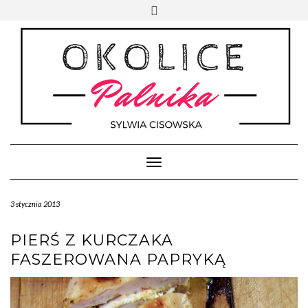
Skip
Toggle
to
header
content
Toggle Navigation
3 stycznia 2013
PIERŚ Z KURCZAKA
FASZEROWANA PAPRYKĄ