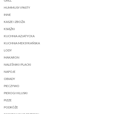
GRILL
HUMMUSY I PASTY
INNE
KASZE I ZBOŻA
KSIĄŻKI
KUCHNIA AZJATYCKA
KUCHNIA MEKSYKAŃSKA
LODY
MAKARON
NALEŚNIKI I PLACKI
NAPOJE
OBIADY
PIECZYWO
PIEROGI I KLUSKI
PIZZE
PODRÓŻE