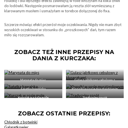
roladkę i dla lepszego efektu zawiniętą w folie włożyłam na kilka chwil
do lodówki. Następnie posmarowałam ją reszta ziół wymieszaną z
klarowanym masłem i usmażyłam w torebce dołączonej do fixa.
Szczerze mówiąc efekt przerósł moje oczekiwania. Nigdy nie mam zbyt
wysokich oczekiwań w stosunku do „proszkowych” dań, tym razem
miło się rozczarowałam.
ZOBACZ TEŻ INNE PRZEPISY NA
DANIA Z KURCZAKA:
Marynata do mięs
Gulasz jabłkowo cebulowy z
kluseczkami
Sałatka hawajska
Klopsiki w sosie musztardowym
Kurczak w sosie mole
Tradycyjny rosół
ZOBACZ OSTATNIE PRZEPISY:
Chłodnik z botwinki
Galaretkowiec