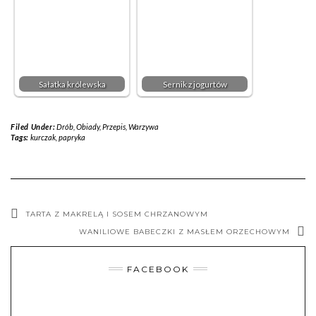
Sałatka królewska
Sernik z jogurtów
Filed Under:
Drób
,
Obiady
,
Przepis
,
Warzywa
Tags:
kurczak
,
papryka
TARTA Z MAKRELĄ I SOSEM CHRZANOWYM
WANILIOWE BABECZKI Z MASŁEM ORZECHOWYM
FACEBOOK