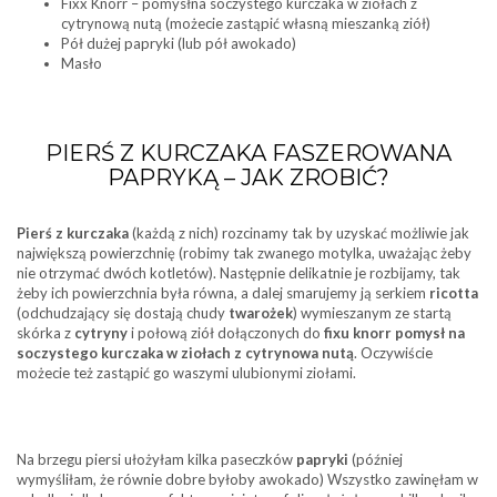
Fixx Knorr – pomysłna soczystego kurczaka w ziołach z
cytrynową nutą (możecie zastąpić własną mieszanką ziół)
Pół dużej papryki (lub pół awokado)
Masło
PIERŚ Z KURCZAKA FASZEROWANA
PAPRYKĄ – JAK ZROBIĆ?
Pierś z kurczaka
(każdą z nich) rozcinamy tak by uzyskać możliwie jak
największą powierzchnię (robimy tak zwanego motylka, uważając żeby
nie otrzymać dwóch kotletów). Następnie delikatnie je rozbijamy, tak
żeby ich powierzchnia była równa, a dalej smarujemy ją serkiem
ricotta
(odchudzający się dostają chudy
twarożek
) wymieszanym ze startą
skórka z
cytryny
i połową ziół dołączonych do
fixu knorr pomysł na
soczystego kurczaka w ziołach z cytrynowa nutą
. Oczywiście
możecie też zastąpić go waszymi ulubionymi ziołami.
Na brzegu piersi ułożyłam kilka paseczków
papryki
(później
wymyśliłam, że równie dobre byłoby awokado) Wszystko zawinęłam w