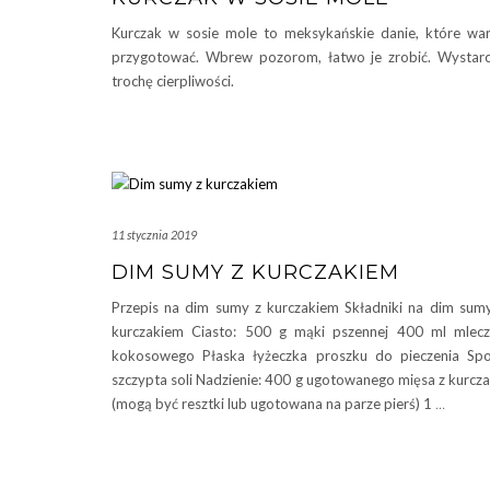
Kurczak w sosie mole to meksykańskie danie, które wa
przygotować. Wbrew pozorom, łatwo je zrobić. Wystar
trochę cierpliwości.
11 stycznia 2019
DIM SUMY Z KURCZAKIEM
Przepis na dim sumy z kurczakiem Składniki na dim sum
kurczakiem Ciasto: 500 g mąki pszennej 400 ml mlec
kokosowego Płaska łyżeczka proszku do pieczenia Sp
szczypta soli Nadzienie: 400 g ugotowanego mięsa z kurcz
(mogą być resztki lub ugotowana na parze pierś) 1
…