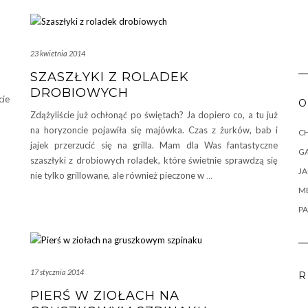
23 kwietnia 2014
SZASZŁYKI Z ROLADEK
DROBIOWYCH
cie
O
Zdążyliście już ochłonąć po świętach? Ja dopiero co, a tu już
na horyzoncie pojawiła się majówka. Czas z żurków, bab i
CH
jajek przerzucić się na grilla. Mam dla Was fantastyczne
G
szaszłyki z drobiowych roladek, które świetnie sprawdzą się
J
nie tylko grillowane, ale również pieczone w
…
M
PA
17 stycznia 2014
R
PIERŚ W ZIOŁACH NA