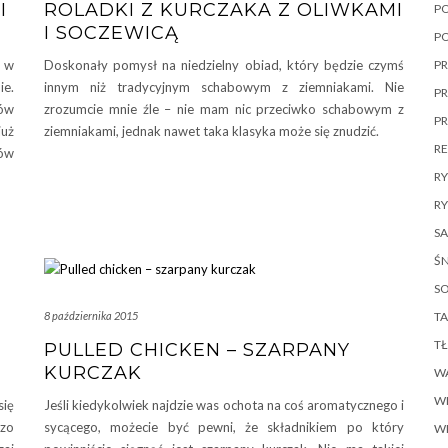
I
ROLADKI Z KURCZAKA Z OLIWKAMI
P
I SOCZEWICĄ
P
PR
j w
Doskonały pomysł na niedzielny obiad, który będzie czymś
ie.
innym niż tradycyjnym schabowym z ziemniakami. Nie
PR
ów
zrozumcie mnie źle – nie mam nic przeciwko schabowym z
P
już
ziemniakami, jednak nawet taka klasyka może się znudzić.
R
tów
R
RY
SA
ŚN
SO
TA
8 października 2015
T
PULLED CHICKEN – SZARPANY
KURCZAK
W
W
się
Jeśli kiedykolwiek najdzie was ochota na coś aromatycznego i
dzo
sycącego, możecie być pewni, że składnikiem po który
W