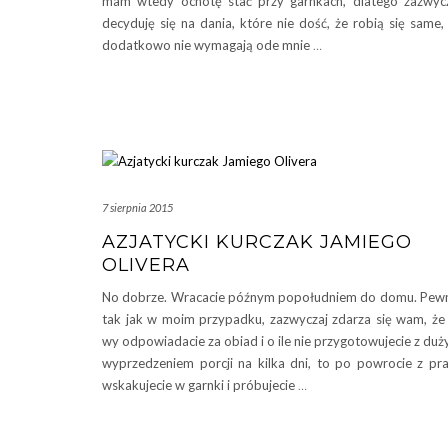
mam wtedy ochotę stać przy garnkach, dlatego zazwyc
decyduję się na dania, które nie dość, że robią się same,
dodatkowo nie wymagają ode mnie
…
7 sierpnia 2015
AZJATYCKI KURCZAK JAMIEGO
OLIVERA
No dobrze. Wracacie późnym popołudniem do domu. Pew
tak jak w moim przypadku, zazwyczaj zdarza się wam, że
wy odpowiadacie za obiad i o ile nie przygotowujecie z du
wyprzedzeniem porcji na kilka dni, to po powrocie z pr
wskakujecie w garnki i próbujecie
…