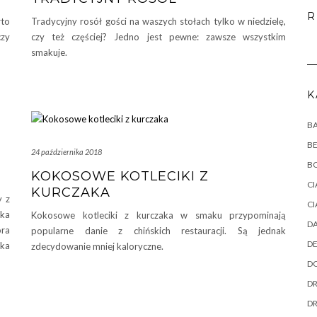
R
rto
Tradycyjny rosół gości na waszych stołach tylko w niedzielę,
czy
czy też częściej? Jedno jest pewne: zawsze wszystkim
smakuje.
K
B
B
24 października 2018
B
KOKOSOWE KOTLECIKI Z
CI
KURCZAKA
y z
CI
zka
Kokosowe kotleciki z kurczaka w smaku przypominają
DA
ora
popularne danie z chińskich restauracji. Są jednak
DE
aka
zdecydowanie mniej kaloryczne.
DO
DR
D