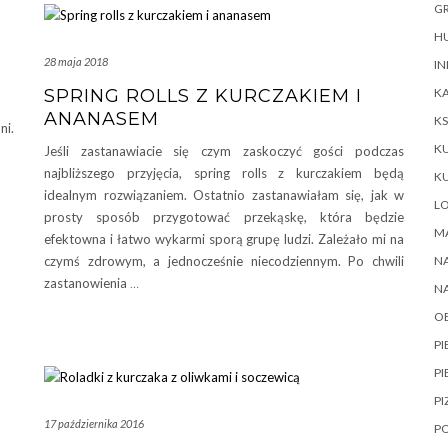
GR
HU
28 maja 2018
IN
KA
SPRING ROLLS Z KURCZAKIEM I
ANANASEM
KS
ni.
K
Jeśli zastanawiacie się czym zaskoczyć gości podczas
najbliższego przyjęcia, spring rolls z kurczakiem będą
K
idealnym rozwiązaniem. Ostatnio zastanawiałam się, jak w
L
prosty sposób przygotować przekąskę, która będzie
M
efektowna i łatwo wykarmi sporą grupę ludzi. Zależało mi na
NA
czymś zdrowym, a jednocześnie niecodziennym. Po chwili
zastanowienia
…
N
O
P
PI
PI
17 października 2016
P