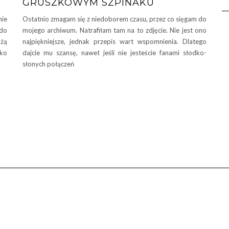
GRUSZKOWYM SZPINAKU
nie
Ostatnio zmagam się z niedoborem czasu, przez co sięgam do
do
mojego archiwum. Natrafiłam tam na to zdjęcie. Nie jest ono
żą
najpiękniejsze, jednak przepis wart wspomnienia. Dlatego
ako
dajcie mu szansę, nawet jeśli nie jesteście fanami słodko-
słonych połączeń