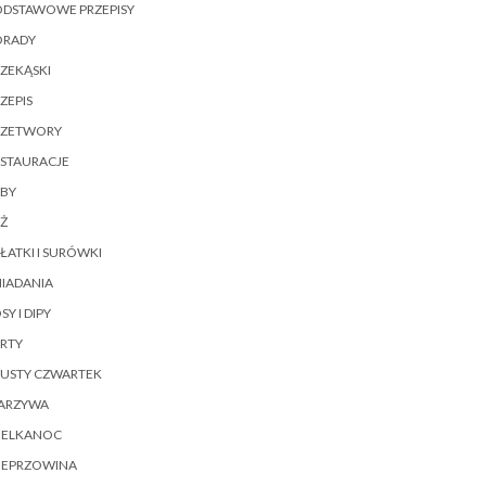
ODSTAWOWE PRZEPISY
ORADY
ZEKĄSKI
ZEPIS
RZETWORY
ESTAURACJE
YBY
Ż
ŁATKI I SURÓWKI
IADANIA
SY I DIPY
RTY
ŁUSTY CZWARTEK
ARZYWA
IELKANOC
IEPRZOWINA