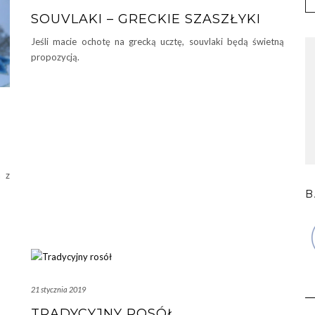
SOUVLAKI – GRECKIE SZASZŁYKI
Jeśli macie ochotę na grecką ucztę, souvlaki będą świetną
propozycją.
a z
B
21 stycznia 2019
TRADYCYJNY ROSÓŁ