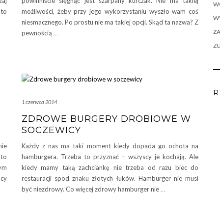
zaj
powinniście sięgnąć jest szarpany kurczak. Nie ma takiej
W
 to
możliwości, żeby przy jego wykorzystaniu wyszło wam coś
WY
niesmacznego. Po prostu nie ma takiej opcji. Skąd ta nazwa? Z
ZA
pewnością
…
Z
R
1 czerwca 2014
ZDROWE BURGERY DROBIOWE W
SOCZEWICY
nie
Każdy z nas ma taki moment kiedy dopada go ochota na
 to
hamburgera. Trzeba to przyznać – wszyscy je kochają. Ale
żym
kiedy mamy taką zachciankę nie trzeba od razu biec do
acy
restauracji spod znaku złotych łuków. Hamburger nie musi
być niezdrowy. Co więcej zdrowy hamburger nie
…