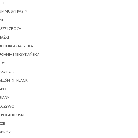
ILL
MMUSY I PASTY
NE
SZE I ZBOŻA
IĄŻKI
UCHNIA AZJATYCKA
UCHNIA MEKSYKAŃSKA
ODY
AKARON
LEŚNIKI I PLACKI
APOJE
BIADY
IECZYWO
EROGI I KLUSKI
ZZE
ODRÓŻE