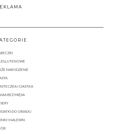
EKLAMA
ATEGORIE
ABECZKI
EZGLUTENOWE
OŻE NARODZENIE
ASTA
ASTECZKA I CIASTKA
NIA BEZ MIĘSA
SERY
DATKI DO OBIADU
INKI I NALEWKI
RÓB