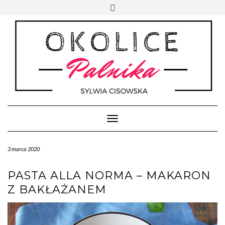
Skip
Toggle
to
header
content
Toggle Navigation
3 marca 2020
PASTA ALLA NORMA – MAKARON
Z BAKŁAŻANEM