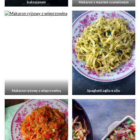
bakłażanem
Makaron z masłem szałwiowym
Makaron ryżowy z wieprzowiną
Spaghetti aglio e olio