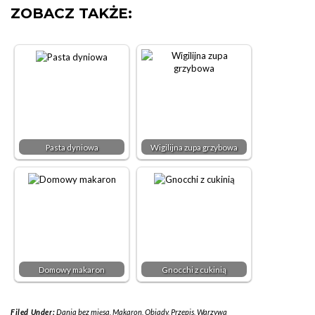
ZOBACZ TAKŻE:
Pasta dyniowa
Wigilijna zupa grzybowa
Domowy makaron
Gnocchi z cukinią
Filed Under:
Dania bez mięsa
,
Makaron
,
Obiady
,
Przepis
,
Warzywa