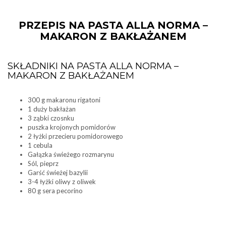
PRZEPIS NA PASTA ALLA NORMA –
MAKARON Z BAKŁAŻANEM
SKŁADNIKI NA PASTA ALLA NORMA –
MAKARON Z BAKŁAŻANEM
300 g makaronu rigatoni
1 duży bakłażan
3 ząbki czosnku
puszka krojonych pomidorów
2 łyżki przecieru pomidorowego
1 cebula
Gałązka świeżego rozmarynu
Sól, pieprz
Garść świeżej bazylii
3-4 łyżki oliwy z oliwek
80 g sera pecorino