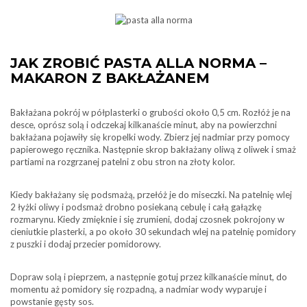
JAK ZROBIĆ PASTA ALLA NORMA –
MAKARON Z BAKŁAŻANEM
Bakłażana pokrój w półplasterki o grubości około 0,5 cm. Rozłóż je na
desce, oprósz solą i odczekaj kilkanaście minut, aby na powierzchni
bakłażana pojawiły się kropelki wody. Zbierz jej nadmiar przy pomocy
papierowego ręcznika. Następnie skrop bakłażany oliwą z oliwek i smaż
partiami na rozgrzanej patelni z obu stron na złoty kolor.
Kiedy bakłażany się podsmażą, przełóż je do miseczki. Na patelnię wlej
2 łyżki oliwy i podsmaż drobno posiekaną cebulę i całą gałązkę
rozmarynu. Kiedy zmięknie i się zrumieni, dodaj czosnek pokrojony w
cieniutkie plasterki, a po około 30 sekundach wlej na patelnię pomidory
z puszki i dodaj przecier pomidorowy.
Dopraw solą i pieprzem, a następnie gotuj przez kilkanaście minut, do
momentu aż pomidory się rozpadną, a nadmiar wody wyparuje i
powstanie gęsty sos.