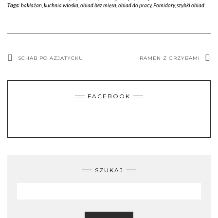
Tags:
bakłażan
,
kuchnia włoska
,
obiad bez mięsa
,
obiad do pracy
,
Pomidory
,
szybki obiad
SCHAB PO AZJATYCKU
RAMEN Z GRZYBAMI
FACEBOOK
SZUKAJ