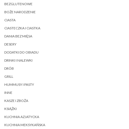
BEZGLUTENOWE
BOŻE NARODZENIE
CIASTA
CIASTECZKA I CIASTKA
DANIA BEZ MIĘSA
DESERY
DODATKI DO OBIADU
DRINKI I NALEWKI
DRÓB
GRILL
HUMMUSY I PASTY
INNE
KASZE I ZBOŻA
KSIĄŻKI
KUCHNIA AZJATYCKA
KUCHNIA MEKSYKAŃSKA