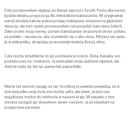
Dziś postanowiłam sięgnąć po klasyk wprost z Sycylii. Pasta alla norma
będzie idealną propozycją dla miłośników bakłażanów. W oryginalnej
wersji włoskie babcie wykorzystując bakłażany smażone na głębokim
tłuszczu, ale tym razem postanowiłam zaoszczędzić nam nieco kalorii.
Żeby zrobić moją normę, użyłam bakłażanów smażonych dosyć szybko
na patelni – wystarczy, aby zrumieniły się z obu stron. Możesz też upiec
je w piekarniku, skrapiając je wcześniej niedużą ilością oliwy.
Cała reszta składników to już pochwała prostoty. Zioła, banalny sos
pomidorowy no i makaron. Ja wybrałam moje ulubione rigatoni, ale
dobrze nada się też np. penne lub papardelle.
Warto też zwrócić uwagę na ser. Sycylijczycy pewnie powiedzą, że w
tym wypadku rację bytu ma ricotta salta, ale wiem, że jest ona
wyjątkowo trudna do zdobycia w naszym kraju. W związku z tym
możesz zastąpić go dowolnym serem owczym. Ja postawiłam na
przepyszne pecorino.