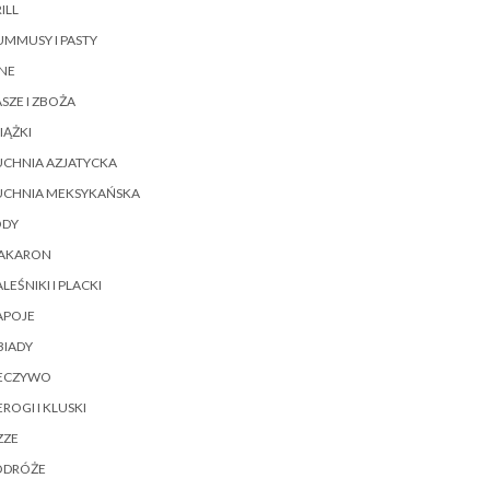
ILL
MMUSY I PASTY
NE
SZE I ZBOŻA
IĄŻKI
UCHNIA AZJATYCKA
UCHNIA MEKSYKAŃSKA
ODY
AKARON
LEŚNIKI I PLACKI
APOJE
BIADY
IECZYWO
EROGI I KLUSKI
ZZE
ODRÓŻE