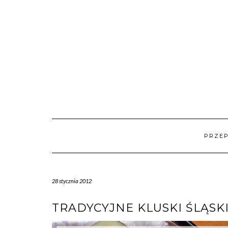
Skip
to
content
PRZEP
28 stycznia 2012
TRADYCYJNE KLUSKI ŚLĄSK