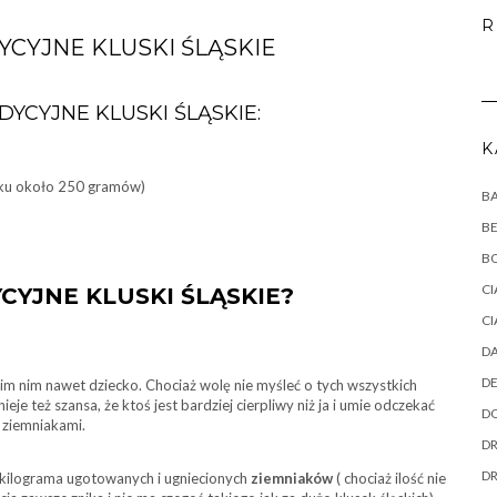
R
YCYJNE KLUSKI ŚLĄSKIE
DYCYJNE KLUSKI ŚLĄSKIE:
K
dku około 250 gramów)
B
B
B
CI
CYJNE KLUSKI ŚLĄSKIE?
CI
DA
DE
 nim nim nawet dziecko. Chociaż wolę nie myśleć o tych wszystkich
e też szansa, że ktoś jest bardziej cierpliwy niż ja i umie odczekać
DO
i ziemniakami.
DR
D
kilograma ugotowanych i ugniecionych
ziemniaków
( chociaż ilość nie