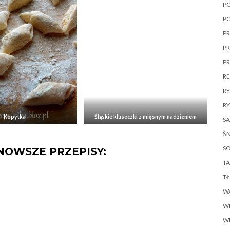
P
P
PR
PR
P
R
R
RY
Kopytka
Śląskie kluseczki z mięsnym nadzieniem
SA
ŚN
SO
NOWSZE PRZEPISY:
TA
T
W
W
W