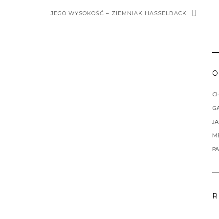
JEGO WYSOKOŚĆ – ZIEMNIAK HASSELBACK
O
CH
G
J
M
PA
R