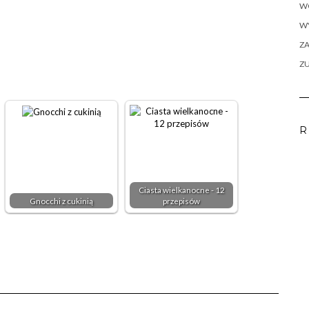
W
WY
ZA
Z
R
Ciasta wielkanocne - 12
Gnocchi z cukinią
przepisów