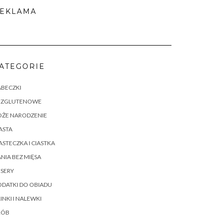
EKLAMA
ATEGORIE
ABECZKI
EZGLUTENOWE
OŻE NARODZENIE
ASTA
ASTECZKA I CIASTKA
NIA BEZ MIĘSA
SERY
DATKI DO OBIADU
INKI I NALEWKI
RÓB