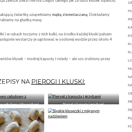
ja zawsze znika i nie ma czegoś takiego jak za dużo klusek śląskich).
GR
HU
rakującą ćwiartkę uzupełniamy
mąką ziemniaczaną
. Dokładamy
IN
rabiamy na gładką masę.
KA
ki i w rękach toczymy z nich kulki, na środku każdej kluski palcem
KS
Następnie wystarczy je ugotować w osolonej wodzie przez około 4
K
K
ntów klusek – modrej kapusty i rolady – ale sos zrobiony przez
L
M
NA
ZEPISY NA
PIEROGI I KLUSKI:
N
O
P
wo cebulowy z kluseczkami
Pierogi z kapustą i grzybami
PI
PI
P