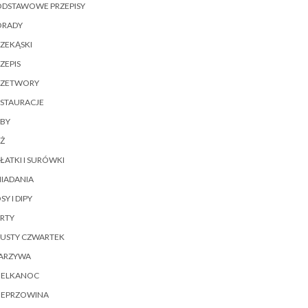
ODSTAWOWE PRZEPISY
ORADY
ZEKĄSKI
ZEPIS
RZETWORY
ESTAURACJE
YBY
Ż
ŁATKI I SURÓWKI
IADANIA
SY I DIPY
RTY
ŁUSTY CZWARTEK
ARZYWA
IELKANOC
IEPRZOWINA