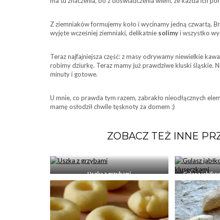
ma tu znaczenia, bo z doświadczenia wiem, że każda ich porc
Z ziemniaków formujemy koło i wycinamy jedną czwartą. B
wyjęte wcześniej ziemniaki, delikatnie
solimy
i wszystko wy
Teraz najfajniejsza część: z masy odrywamy niewielkie kawał
robimy dziurkę. Teraz mamy już prawdziwe kluski śląskie. 
minuty i gotowe.
U mnie, co prawda tym razem, zabrakło nieodłącznych eleme
mamę osłodził chwile tęsknoty za domem :)
ZOBACZ TEŻ INNE PR
Uszka z grzybami
Gulasz jabłko