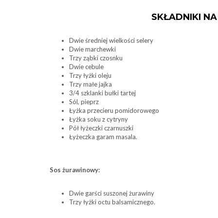
SKŁADNIKI NA
Dwie średniej wielkości selery
Dwie marchewki
Trzy ząbki czosnku
Dwie cebule
Trzy łyżki oleju
Trzy małe jajka
3/4 szklanki bułki tartej
Sól, pieprz
Łyżka przecieru pomidorowego
Łyżka soku z cytryny
Pół łyżeczki czarnuszki
Łyżeczka garam masala.
Sos żurawinowy:
Dwie garści suszonej żurawiny
Trzy łyżki octu balsamicznego.