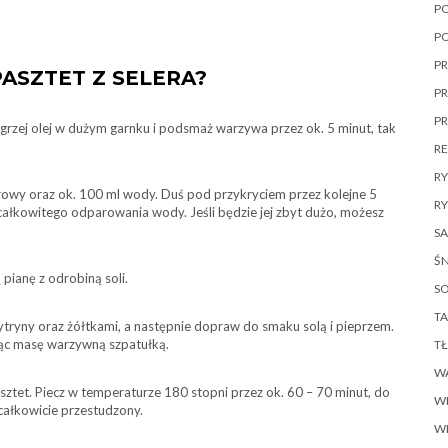
P
P
PR
PASZTET Z SELERA?
PR
P
zgrzej olej w dużym garnku i podsmaż warzywa przez ok. 5 minut, tak
R
R
rowy oraz ok. 100 ml wody. Duś pod przykryciem przez kolejne 5
RY
całkowitego odparowania wody. Jeśli będzie jej zbyt dużo, możesz
SA
ŚN
 pianę z odrobiną soli.
SO
TA
tryny oraz żółtkami, a następnie dopraw do smaku solą i pieprzem.
jąc masę warzywną szpatułką.
T
W
sztet. Piecz w temperaturze 180 stopni przez ok. 60 – 70 minut, do
W
całkowicie przestudzony.
W