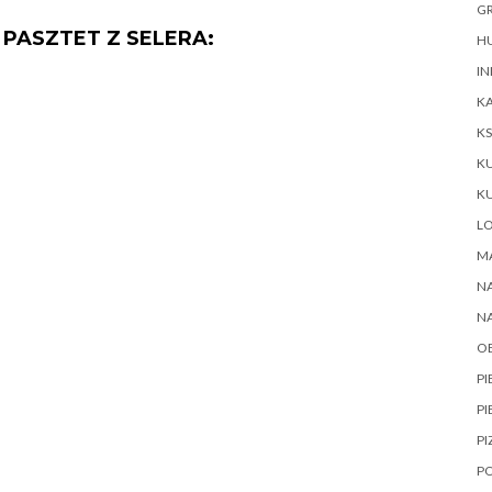
GR
 PASZTET Z SELERA:
HU
IN
KA
KS
K
K
L
M
NA
N
O
P
PI
PI
P