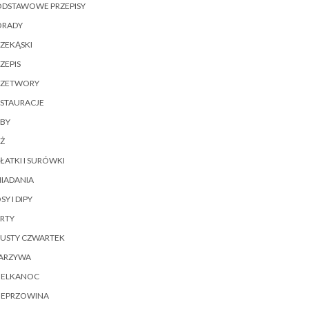
ODSTAWOWE PRZEPISY
ORADY
ZEKĄSKI
ZEPIS
RZETWORY
ESTAURACJE
YBY
Ż
ŁATKI I SURÓWKI
IADANIA
SY I DIPY
RTY
ŁUSTY CZWARTEK
ARZYWA
IELKANOC
IEPRZOWINA