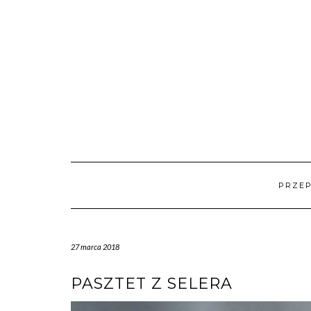
Skip
to
content
PRZEP
27 marca 2018
PASZTET Z SELERA