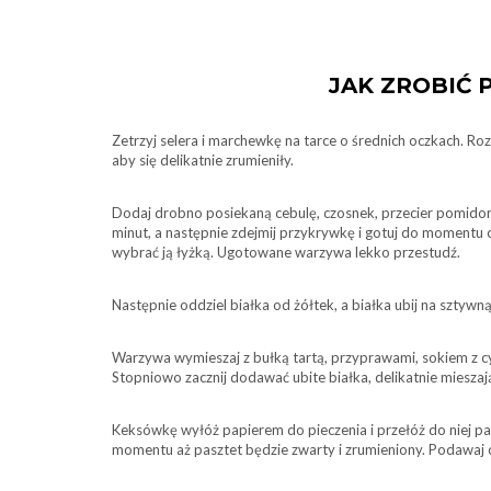
JAK ZROBIĆ 
Zetrzyj selera i marchewkę na tarce o średnich oczkach. Ro
aby się delikatnie zrumieniły.
Dodaj drobno posiekaną cebulę, czosnek, przecier pomido
minut, a następnie zdejmij przykrywkę i gotuj do momentu 
wybrać ją łyżką. Ugotowane warzywa lekko przestudź.
Następnie oddziel białka od żółtek, a białka ubij na sztywną
Warzywa wymieszaj z bułką tartą, przyprawami, sokiem z cy
Stopniowo zacznij dodawać ubite białka, delikatnie miesza
Keksówkę wyłóż papierem do pieczenia i przełóż do niej pa
momentu aż pasztet będzie zwarty i zrumieniony. Podawaj 