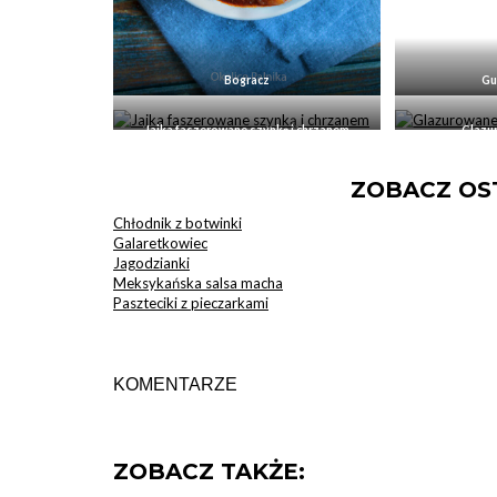
Bogracz
Gu
Jajka faszerowane szynką i chrzanem
Glazu
ZOBACZ OST
Chłodnik z botwinki
Galaretkowiec
Jagodzianki
Meksykańska salsa macha
Paszteciki z pieczarkami
KOMENTARZE
ZOBACZ TAKŻE: