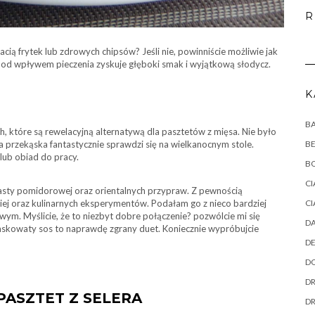
R
cią frytek lub zdrowych chipsów? Jeśli nie, powinniście możliwie jak
 pod wpływem pieczenia zyskuje głęboki smak i wyjątkową słodycz.
K
B
 które są rewelacyjną alternatywą dla pasztetów z mięsa. Nie było
B
aka przekąska fantastycznie sprawdzi się na wielkanocnym stole.
lub obiad do pracy.
B
CI
sty pomidorowej oraz orientalnych przypraw. Z pewnością
CI
iej oraz kulinarnych eksperymentów. Podałam go z nieco bardziej
 Myślicie, że to niezbyt dobre połączenie? pozwólcie mi się
DA
waskowaty sos to naprawdę zgrany duet. Koniecznie wypróbujcie
DE
DO
DR
PASZTET Z SELERA
D