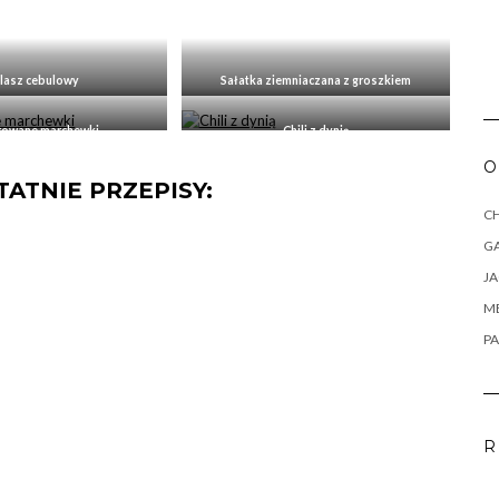
lasz cebulowy
Sałatka ziemniaczana z groszkiem
rowane marchewki
Chili z dynią
O
ATNIE PRZEPISY:
CH
G
J
M
PA
R