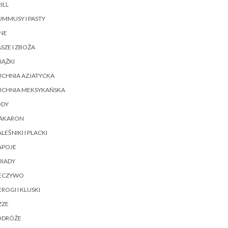
ILL
MMUSY I PASTY
NE
SZE I ZBOŻA
IĄŻKI
UCHNIA AZJATYCKA
UCHNIA MEKSYKAŃSKA
ODY
AKARON
LEŚNIKI I PLACKI
APOJE
BIADY
IECZYWO
EROGI I KLUSKI
ZZE
ODRÓŻE