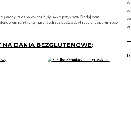
W
WY
ością wody, tak aby owoce były lekko przykryte. Dodaj ocet
ZA
blenderem na gładką masę. Jeśli sos będzie zbyt rzadki, odparuj nieco
Z
Y NA DANIA BEZGLUTENOWE
:
R