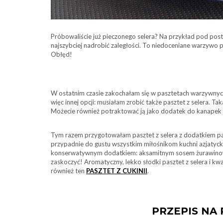
Próbowaliście już pieczonego selera? Na przykład pod posta
najszybciej nadrobić zaległości. To niedoceniane warzywo
Obłęd!
W ostatnim czasie zakochałam się w pasztetach warzywnych,
więc innej opcji: musiałam zrobić także pasztet z selera. T
Możecie również potraktować ją jako dodatek do kanapek 
Tym razem przygotowałam pasztet z selera z dodatkiem pa
przypadnie do gustu wszystkim miłośnikom kuchni azjatyck
konserwatywnym dodatkiem: aksamitnym sosem żurawinowym.
zaskoczyć! Aromatyczny, lekko słodki pasztet z selera i k
również ten
PASZTET Z CUKINII
.
PRZEPIS NA 