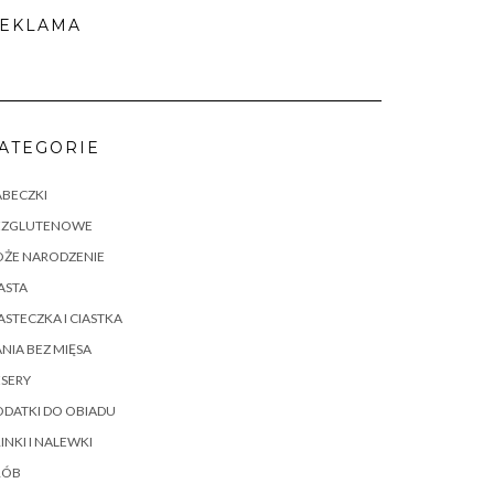
EKLAMA
ATEGORIE
ABECZKI
EZGLUTENOWE
OŻE NARODZENIE
ASTA
ASTECZKA I CIASTKA
NIA BEZ MIĘSA
SERY
DATKI DO OBIADU
INKI I NALEWKI
RÓB