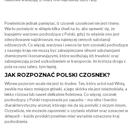
Powinniście jednak pamiętać, iż czosnek czosnkowi nie jest równy.
Warto poświęcić w sklepie kilka chwil na to, aby upewnić się, że
kupujemy warzywo pochodzące z Polski, gdyż to właśnie ono jest
zdecydowanie najzdrowsze, ma najwięcej cennych substancji
odżywczych. Co więcej, warzywa i owoce (w tym czosnek) pochodzące
z naszego kraju nie muszą być zabezpieczane silnymi substancjami
chemicznymi i konserwującymi, które wydłużają ich trwałość oraz
zabezpieczają przed uszkodzeniem w transporcie. Im krótsza droga z
pola na nasz talerz, tym lepiej.
JAK ROZPOZNAĆ POLSKI CZOSNEK?
Wbrew pozorom wcale nie jest to trudne. Ten, który urósł nad Wisłą,
zwykle ma nieco mniejsze główki, a jego skórka nie jest śnieżnobiała, a
lekko różowa lub nawet delikatnie fioletowa. Co więcej, czosnek
pochodzący z Polski rozpoznacie po zapachu – ma silny i bardzo
charakterystyczny aromat, którego nie da się pomylić z niczym innym.
Oczywiście, nie możecie zapomnieć o czytaniu etykiet oraz oznaczeń w
sklepach – każdy produkt powinien mieć wyraźnie oznaczony kraj
pochodzenia.