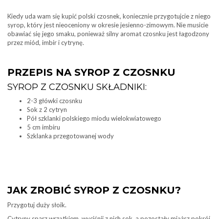
Kiedy uda wam się kupić polski czosnek, koniecznie przygotujcie z niego
syrop, który jest nieoceniony w okresie jesienno-zimowym. Nie musicie
obawiać się jego smaku, ponieważ silny aromat czosnku jest łagodzony
przez miód, imbir i cytrynę.
PRZEPIS NA SYROP Z CZOSNKU
SYROP Z CZOSNKU SKŁADNIKI:
2-3 główki czosnku
Sok z 2 cytryn
Pół szklanki polskiego miodu wielokwiatowego
5 cm imbiru
Szklanka przegotowanej wody
JAK ZROBIĆ SYROP Z CZOSNKU?
Przygotuj duży słoik.
Cytryny sparz wrzątkiem, wyciśnij z nich sok, a pozostały miąższ pokrój