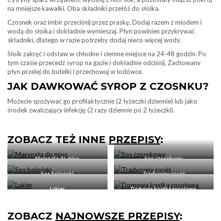
na mniejsze kawałki. Oba składniki przełóż do słoika.
Czosnek oraz imbir przeciśnij przez praskę. Dodaj razem z miodem i
wodą do słoika i dokładnie wymieszaj. Płyn powinien przykrywać
składniki, dlatego w razie potrzeby dodaj nieco więcej wody.
Słoik zakręć i odstaw w chłodne i ciemne miejsce na 24-48 godzin. Po
tym czasie przecedź syrop na gazie i dokładnie odciśnij. Zachowany
płyn przelej do butelki i przechowuj w lodówce.
JAK DAWKOWAĆ SYROP Z CZOSNKU?
Możecie spożywać go profilaktycznie (2 łyżeczki dziennie) lub jako
środek zwalczający infekcję (2 razy dziennie po 2 łyżeczki).
ZOBACZ TEŻ INNE
PRZEPISY
:
Marynata do mięs
Sos czosnkowy
Sos boloński
Tradycyjny rosół
Lukier
Domowa kostka rosołowa
ZOBACZ
NAJNOWSZE PRZEPISY
: