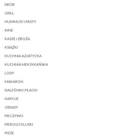
DRÓB
GRILL
HUMMUSY I PASTY
INNE
KASZE I ZBOŻA
KSIĄŻKI
KUCHNIA AZJATYCKA
KUCHNIA MEKSYKAŃSKA
LODY
MAKARON
NALEŚNIKI I PLACKI
NAPOJE
OBIADY
PIECZYWO
PIEROGI I KLUSKI
PIZZE