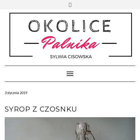
Skip
Toggle
to
header
content
Toggle Navigation
3 stycznia 2019
SYROP Z CZOSNKU