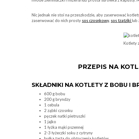
młode ziemniaczki i mizeria lub prosta surówka z kapusty.
Nic jednak nie stoi na przeszkodzie, aby zaserwować kotl
zaserwować do nich prosty
sos czosnkowy
,
sos tzatziki
lub
Kotlety 
PRZEPIS NA KOTL
SKŁADNIKI NA KOTLETY Z BOBU I 
600 g bobu
200 g bryndzy
1 cebula
2 ząbki czosnku
pęczek natki pietruszki
1 jajko
1 łyżka mąki pszennej
2-3 łyżeczki soku z cytryny
bułka tarta do obtoczenia kotletów