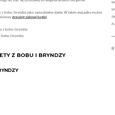
 Mogą też stać się podstawą do wegetariańskich burgerów.
W
WY
ety z bobu i bryndzy jako samodzielne danie. W takim wypadku można
ZA
 ziołowy
dressing zielonej bogini
Z
z bobu i bryndzy
R
ETY Z BOBU I BRYNDZY
BRYNDZY