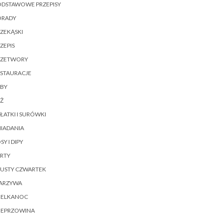
ODSTAWOWE PRZEPISY
ORADY
ZEKĄSKI
ZEPIS
RZETWORY
ESTAURACJE
YBY
Ż
ŁATKI I SURÓWKI
IADANIA
SY I DIPY
RTY
ŁUSTY CZWARTEK
ARZYWA
IELKANOC
IEPRZOWINA