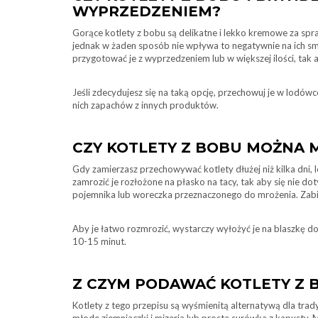
WYPRZEDZENIEM?
Gorące kotlety z bobu są delikatne i lekko kremowe za spraw
jednak w żaden sposób nie wpływa to negatywnie na ich s
przygotować je z wyprzedzeniem lub w większej ilości, tak a
Jeśli zdecydujesz się na taką opcję, przechowuj je w lodów
nich zapachów z innych produktów.
CZY KOTLETY Z BOBU MOŻNA 
Gdy zamierzasz przechowywać kotlety dłużej niż kilka dni, le
zamrozić je rozłożone na płasko na tacy, tak aby się nie d
pojemnika lub woreczka przeznaczonego do mrożenia. Zabieg 
Aby je łatwo rozmrozić, wystarczy wyłożyć je na blaszkę d
10-15 minut.
Z CZYM PODAWAĆ KOTLETY Z 
Kotlety z tego przepisu są wyśmienitą alternatywą dla tr