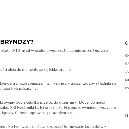
I BRYNDZY?
O
około 8-10 minut w osolonej wodzie. Następnie odcedź go, zalej
CH
G
ości oleju do momentu aż się lekko zrumieni.
J
M
endera z rozdrabniaczem. Zmiksuj je z grubsza, tak aby składniki się
PA
do tego tryb pulsacyjny).
iksowany bób z cebulką przełóż do dużej miski. Dodaj do niego
, jajko, 2-3 łyżki bułki tartej oraz mąkę. Następnie wymieszaj wszystko
połączyły. Całość dopraw solą oraz pieprzem.
R
nut. Po tym czasie możesz rozpocząć formowanie kotlecików –