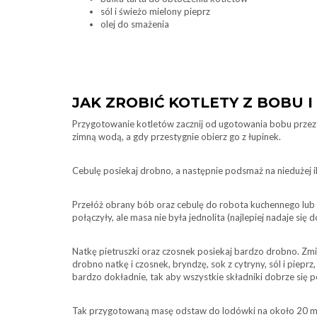
sól i świeżo mielony pieprz
olej do smażenia
JAK ZROBIĆ KOTLETY Z BOBU 
Przygotowanie kotletów zacznij od ugotowania bobu przez 
zimną wodą, a gdy przestygnie obierz go z łupinek.
Cebulę posiekaj drobno, a następnie podsmaż na niedużej il
Przełóż obrany bób oraz cebulę do robota kuchennego lub bl
połączyły, ale masa nie była jednolita (najlepiej nadaje się 
Natkę pietruszki oraz czosnek posiekaj bardzo drobno. Zm
drobno natkę i czosnek, bryndzę, sok z cytryny, sól i pieprz
bardzo dokładnie, tak aby wszystkie składniki dobrze się 
Tak przygotowaną masę odstaw do lodówki na około 20 mi