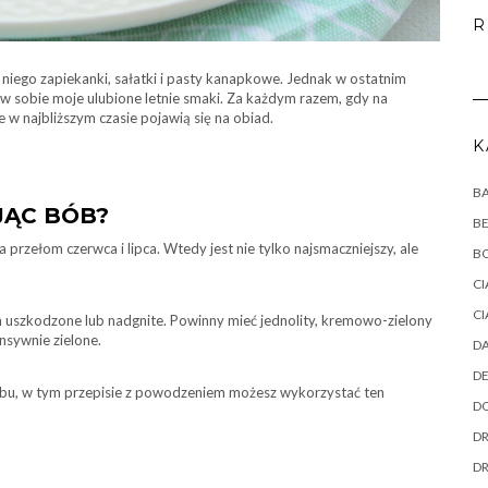
R
iego zapiekanki, sałatki i pasty kanapkowe. Jednak w ostatnim
e w sobie moje ulubione letnie smaki. Za każdym razem, gdy na
 w najbliższym czasie pojawią się na obiad.
K
B
JĄC BÓB?
B
przełom czerwca i lipca. Wtedy jest nie tylko najsmaczniejszy, ale
B
CI
CI
 uszkodzone lub nadgnite. Powinny mieć jednolity, kremowo-zielony
nsywnie zielone.
DA
DE
 bobu, w tym przepisie z powodzeniem możesz wykorzystać ten
DO
DR
D