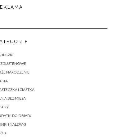
EKLAMA
ATEGORIE
ABECZKI
EZGLUTENOWE
OŻE NARODZENIE
ASTA
ASTECZKA I CIASTKA
NIA BEZ MIĘSA
SERY
DATKI DO OBIADU
INKI I NALEWKI
RÓB