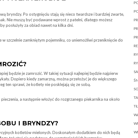
P
P
ą bryndzy. Po ostygnięciu stają się nieco twardsze i bardziej zwarte,
mak. Nie muszą być podawane wprost z patelni, dlatego możesz
PR
by posłużyły za obiad nawet na kilka dni.
PR
P
ce w szczelnie zamkniętym pojemniku, co uniemożliwi przeniknięcie do
R
R
MROZIĆ?
RY
SA
piej będzie je zamrozić. W takiej sytuacji najlepiej będzie najpierw
otykały. Dopiero kiedy zamarzną, można przełożyć je do większego
ŚN
ten sprawi, że kotlety nie posklejają się ze sobą.
SO
TA
o pieczenia, a następnie włożyć do rozgrzanego piekarnika na około
T
W
BOBU I BRYNDZY?
W
W
adycyjnych kotletów mielonych. Doskonałym dodatkiem do nich będą