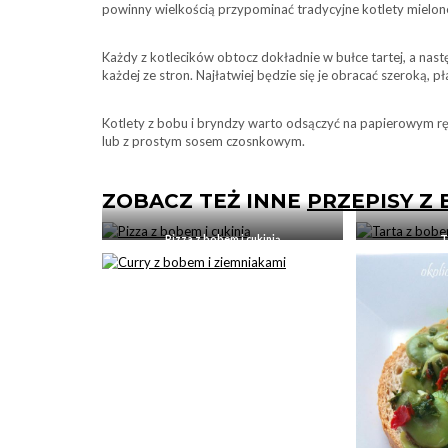
powinny wielkością przypominać tradycyjne kotlety mielon
Każdy z kotlecików obtocz dokładnie w bułce tartej, a nastę
każdej ze stron. Najłatwiej będzie się je obracać szeroką, p
Kotlety z bobu i bryndzy warto odsączyć na papierowym rę
lub z prostym sosem czosnkowym.
ZOBACZ TEŻ INNE
PRZEPISY Z
Pizza z bobem i cukinią
T