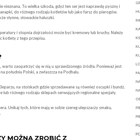
GR
ie nieznana. To wielka szkoda, gdyż ten ser jest naprawdę pyszny i
HU
kanapki, do różnego rodzaju kotletów lub jako farsz do pierogów.
że słynne, słowackie haluszki.
IN
KA
peratury i stopnia dojrzałości może być kremowy lub kruchy. Należy
KS
 kotlety z tego przepisu.
K
K
?
L
warto zaopatrzyć się w nią u sprawdzonego źródła. Ponieważ jest
na południu Polski, a zwłaszcza na Podhalu.
M
NA
eparzu, na stoiskach gdzie sprzedawane są również oscypki i bundz.
N
lub różnego rodzaju sklepach serwujących regionalne specjały.
O
sera. Unikaj tych, które mają w sobie szereg ulepszaczy smaku,
P
.
PI
PI
P
ZY MOŻNA ZROBIĆ Z