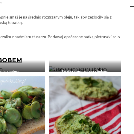
e.
pnie smaż je na średnio rozgrzanym oleju, tak aby zezłociły się z
łaską łopatką.
czniku z nadmiaru tłuszczu. Podawaj oprószone natką pietruszki solo
 BOBEM
arta z bobem
Sałatka ziemniaczana z bobem