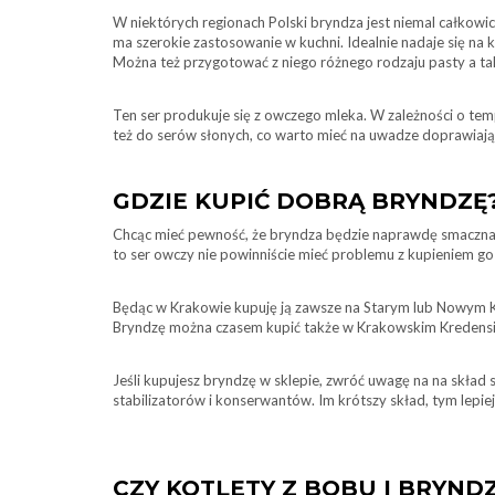
W niektórych regionach Polski bryndza jest niemal całkowic
ma szerokie zastosowanie w kuchni. Idealnie nadaje się na 
Można też przygotować z niego różnego rodzaju pasty a tak
Ten ser produkuje się z owczego mleka. W zależności o tem
też do serów słonych, co warto mieć na uwadze doprawiając
GDZIE KUPIĆ DOBRĄ BRYNDZĘ
Chcąc mieć pewność, że bryndza będzie naprawdę smaczna, 
to ser owczy nie powinniście mieć problemu z kupieniem go 
Będąc w Krakowie kupuję ją zawsze na Starym lub Nowym Kl
Bryndzę można czasem kupić także w Krakowskim Kredensie 
Jeśli kupujesz bryndzę w sklepie, zwróć uwagę na na skład 
stabilizatorów i konserwantów. Im krótszy skład, tym lepiej
CZY KOTLETY Z BOBU I BRYND