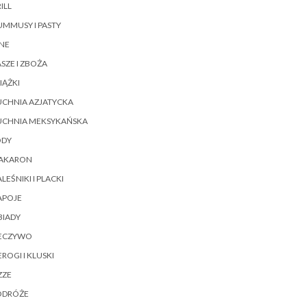
ILL
MMUSY I PASTY
NE
SZE I ZBOŻA
IĄŻKI
UCHNIA AZJATYCKA
UCHNIA MEKSYKAŃSKA
ODY
AKARON
LEŚNIKI I PLACKI
APOJE
BIADY
IECZYWO
EROGI I KLUSKI
ZZE
ODRÓŻE