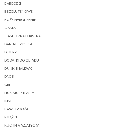
BABECZKI
BEZGLUTENOWE
BOŻE NARODZENIE
CIASTA
CIASTECZKA I CIASTKA
DANIA BEZ MIĘSA
DESERY
DODATKI DO OBIADU
DRINKI I NALEWKI
DRÓB
GRILL
HUMMUSY I PASTY
INNE
KASZE I ZBOŻA
KSIĄŻKI
KUCHNIA AZJATYCKA