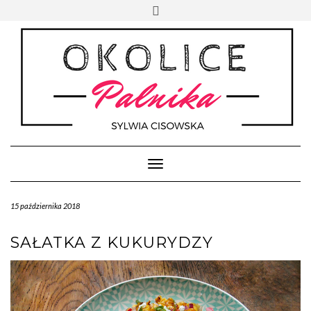
Skip
Toggle
to
header
content
Toggle Navigation
15 października 2018
SAŁATKA Z KUKURYDZY