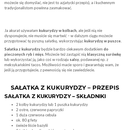
możecie się domyślać, nie jest to azjatycki przepis), a i kuchennym
tradycjonalistom powinna zasmakować.
Ja akurat używałam
kukurydzy w kolbach
, ale jeśli nią nie
dysponujecie, nie musicie się martwić – w dalszym ciągu możecie
przygotować tę pyszną sałatkę, wykorzystując
kukurydzę w puszce
.
Sałatka z kukurydzy
będzie bardzo ciekawym dodatkiem
do
pieczonych ryb i mięs
. Możecie też zastąpić nią
klasyczną surówkę
lub wykorzystać ją, jako coś w rodzaju
salsy
, podawanej np. z
meksykańskimi tacos. Możliwości macie sporo i gwarantuję wam, że
jeśli ją przygotujecie, z pewnością się nie zawiedziecie.
SAŁATKA Z KUKURYDZY – PRZEPIS
SAŁATKA Z KUKURYDZY – SKŁADNIKI
2 kolby kukurydzy lub 1 puszka kukurydzy
2 ostre, czerwone papryczki
1 duża czerwona cebula
ok. 80 g fety
świeże liście bazylii