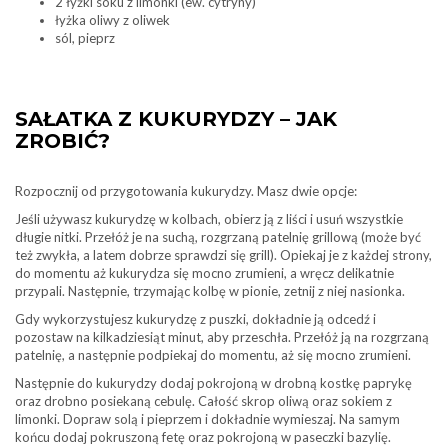
2 łyżki soku z limonki (ew. cytryny)
łyżka oliwy z oliwek
sól, pieprz
SAŁATKA Z KUKURYDZY – JAK
ZROBIĆ?
Rozpocznij od przygotowania kukurydzy. Masz dwie opcje:
Jeśli używasz kukurydzę w kolbach, obierz ją z liści i usuń wszystkie
długie nitki. Przełóż je na suchą, rozgrzaną patelnię grillową (może być
też zwykła, a latem dobrze sprawdzi się grill). Opiekaj je z każdej strony,
do momentu aż kukurydza się mocno zrumieni, a wręcz delikatnie
przypali. Następnie, trzymając kolbę w pionie, zetnij z niej nasionka.
Gdy wykorzystujesz kukurydzę z puszki, dokładnie ją odcedź i
pozostaw na kilkadziesiąt minut, aby przeschła. Przełóż ją na rozgrzaną
patelnię, a następnie podpiekaj do momentu, aż się mocno zrumieni.
Następnie do kukurydzy dodaj pokrojoną w drobną kostkę paprykę
oraz drobno posiekaną cebulę. Całość skrop oliwą oraz sokiem z
limonki. Dopraw solą i pieprzem i dokładnie wymieszaj. Na samym
końcu dodaj pokruszoną fetę oraz pokrojoną w paseczki bazylię.