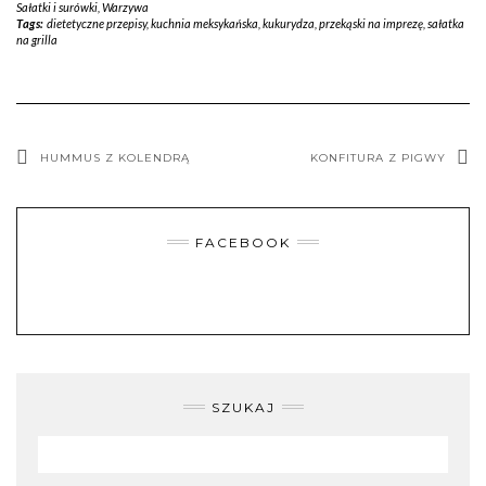
Sałatki i surówki
,
Warzywa
Tags:
dietetyczne przepisy
,
kuchnia meksykańska
,
kukurydza
,
przekąski na imprezę
,
sałatka
na grilla
HUMMUS Z KOLENDRĄ
KONFITURA Z PIGWY
FACEBOOK
SZUKAJ