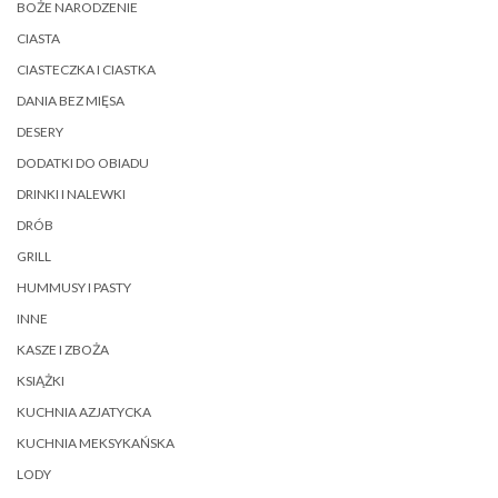
BOŻE NARODZENIE
CIASTA
CIASTECZKA I CIASTKA
DANIA BEZ MIĘSA
DESERY
DODATKI DO OBIADU
DRINKI I NALEWKI
DRÓB
GRILL
HUMMUSY I PASTY
INNE
KASZE I ZBOŻA
KSIĄŻKI
KUCHNIA AZJATYCKA
KUCHNIA MEKSYKAŃSKA
LODY