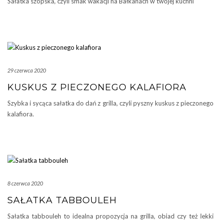
Sałatka szopska, czyli smak wakacji na Bałkanach w twojej kuchni
29 czerwca 2020
KUSKUS Z PIECZONEGO KALAFIORA
Szybka i sycąca sałatka do dań z grilla, czyli pyszny kuskus z pieczonego
kalafiora.
8 czerwca 2020
SAŁATKA TABBOULEH
Sałatka tabbouleh to idealna propozycja na grilla, obiad czy też lekki