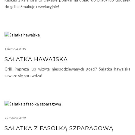
Kuskus z kalafiora to ciekawy pomysł na obiad do pracy lub dodatek
do grilla. Smakuje rewelacyjnie!
1 sierpnia 2019
SAŁATKA HAWAJSKA
Grill, impreza lub wizyta niespodziewanych gości? Sałatka hawajska
zawsze się sprawdza!
22 marca 2019
SAŁATKA Z FASOLKĄ SZPARAGOWĄ