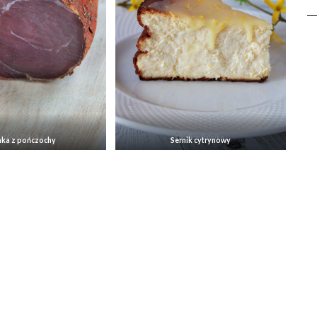
nka z pończochy
Sernik cytrynowy