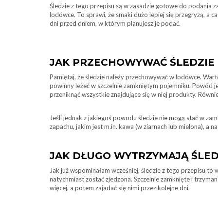
Śledzie z tego przepisu są w zasadzie gotowe do podania z
lodówce. To sprawi, że smaki dużo lepiej się przegryzą, a 
dni przed dniem, w którym planujesz je podać.
JAK PRZECHOWYWAĆ ŚLEDZIE 
Pamiętaj, że śledzie należy przechowywać w lodówce. Wart
powinny leżeć w szczelnie zamkniętym pojemniku. Powód jes
przeniknąć wszystkie znajdujące się w niej produkty. Równ
Jeśli jednak z jakiegoś powodu śledzie nie mogą stać w za
zapachu, jakim jest m.in. kawa (w ziarnach lub mielona), a na
JAK DŁUGO WYTRZYMAJĄ ŚLED
Jak już wspominałam wcześniej, śledzie z tego przepisu t
natychmiast zostać zjedzona. Szczelnie zamknięte i trzyman
więcej, a potem zajadać się nimi przez kolejne dni.