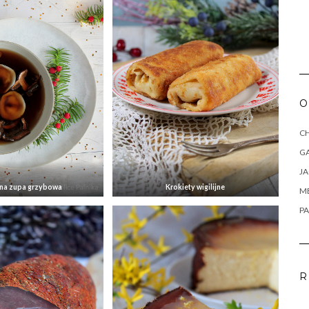
O
CH
G
J
jna zupa grzybowa
Krokiety wigilijne
M
PA
R