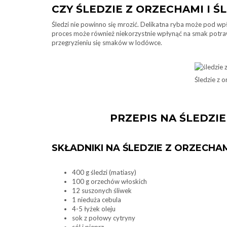
CZY ŚLEDZIE Z ORZECHAMI I 
Śledzi nie powinno się mrozić. Delikatna ryba może pod 
proces może również niekorzystnie wpłynąć na smak potrawy
przegryzieniu się smaków w lodówce.
Śledzie z o
PRZEPIS NA ŚLEDZIE
SKŁADNIKI NA ŚLEDZIE Z ORZECHAM
400 g śledzi (matiasy)
100 g orzechów włoskich
12 suszonych śliwek
1 nieduża cebula
4-5 łyżek oleju
sok z połowy cytryny
sól i pieprz