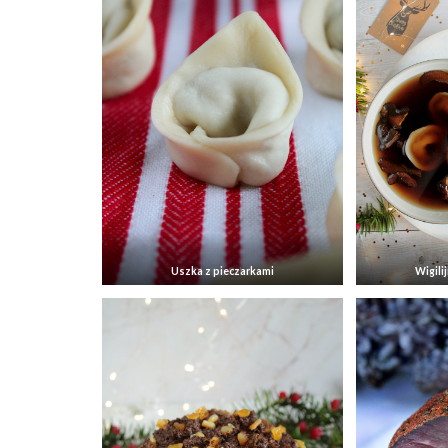
Uszka z pieczarkami
Wigili