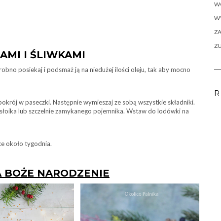
W
WY
ZA
Z
AMI I ŚLIWKAMI
bno posiekaj i podsmaż ją na niedużej ilości oleju, tak aby mocno
R
i pokrój w paseczki. Następnie wymieszaj ze sobą wszystkie składniki.
o słoika lub szczelnie zamykanego pojemnika. Wstaw do lodówki na
e około tygodnia.
A BOŻE NARODZENIE