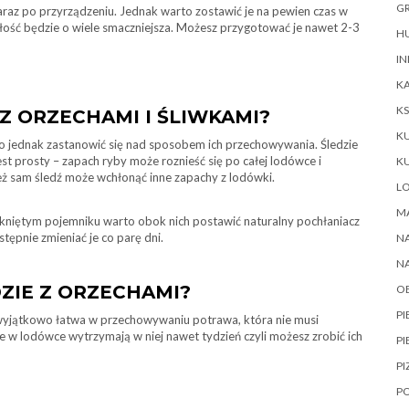
GR
araz po przyrządzeniu. Jednak warto zostawić je na pewien czas w
całość będzie o wiele smaczniejsza. Możesz przygotować je nawet 2-3
HU
IN
KA
KS
Z ORZECHAMI I ŚLIWKAMI?
K
o jednak zastanowić się nad sposobem ich przechowywania. Śledzie
t prosty – zapach ryby może roznieść się po całej lodówce i
K
ież sam śledź może wchłonąć inne zapachy z lodówki.
L
M
mkniętym pojemniku warto obok nich postawić naturalny pochłaniacz
stępnie zmieniać je co parę dni.
NA
N
ZIE Z ORZECHAMI?
O
P
o wyjątkowo łatwa w przechowywaniu potrawa, która nie musi
e w lodówce wytrzymają w niej nawet tydzień czyli możesz zrobić ich
PI
PI
P