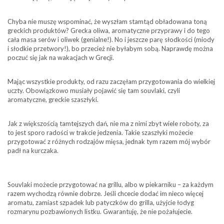
Chyba nie muszę wspominać, że wyszłam stamtąd obładowana toną
greckich produktów? Grecka oliwa, aromatyczne przyprawy i do tego
cała masa serów i oliwek (genialne!). No i jeszcze parę słodkości (miody
i słodkie przetwory!), bo przecież nie byłabym sobą. Naprawdę można
poczuć się jak na wakacjach w Grecji.
Mając wszystkie produkty, od razu zaczęłam przygotowania do wielkiej
uczty. Obowiązkowo musiały pojawić się tam souvlaki, czyli
aromatyczne, greckie szaszłyki.
Jak z większością tamtejszych dań, nie ma z nimi zbyt wiele roboty, za
to jest sporo radości w trakcie jedzenia. Takie szaszłyki możecie
przygotować z różnych rodzajów mięsa, jednak tym razem mój wybór
padł na kurczaka.
Souvlaki możecie przygotować na grillu, albo w piekarniku – za każdym
razem wychodzą równie dobrze. Jeśli chcecie dodać im nieco więcej
aromatu, zamiast szpadek lub patyczków do grilla, użyjcie łodyg
rozmarynu pozbawionych listku. Gwarantuję, że nie pożałujecie.