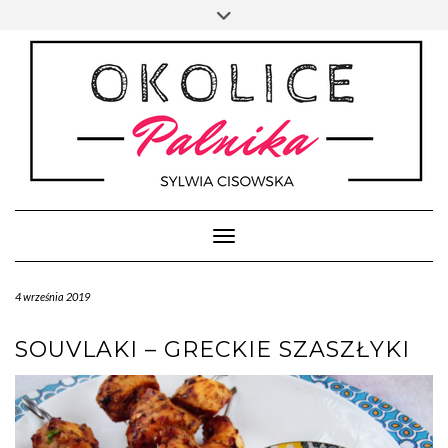
Skip
Toggle
to
header
content
Toggle Navigation
4 września 2019
SOUVLAKI – GRECKIE SZASZŁYKI