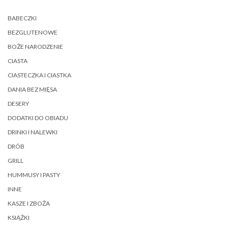
BABECZKI
BEZGLUTENOWE
BOŻE NARODZENIE
CIASTA
CIASTECZKA I CIASTKA
DANIA BEZ MIĘSA
DESERY
DODATKI DO OBIADU
DRINKI I NALEWKI
DRÓB
GRILL
HUMMUSY I PASTY
INNE
KASZE I ZBOŻA
KSIĄŻKI