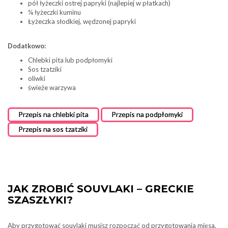
pół łyżeczki ostrej papryki (najlepiej w płatkach)
¼ łyżeczki kuminu
Łyżeczka słodkiej, wędzonej papryki
Dodatkowo:
Chlebki pita lub podpłomyki
Sos tzatziki
oliwki
świeże warzywa
Przepis na chlebki pita
Przepis na podpłomyki
Przepis na sos tzatziki
JAK ZROBIĆ SOUVLAKI – GRECKIE
SZASZŁYKI?
Aby przygotować souvlaki musisz rozpocząć od przygotowania mięsa.