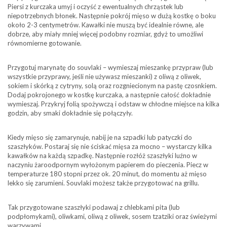
Piersi z kurczaka umyj i oczyść z ewentualnych chrząstek lub
niepotrzebnych błonek. Następnie pokrój mięso w dużą kostkę o boku
około 2-3 centymetrów. Kawałki nie muszą być idealnie równe, ale
dobrze, aby miały mniej więcej podobny rozmiar, gdyż to umożliwi
równomierne gotowanie.
Przygotuj marynatę do souvlaki – wymieszaj mieszankę przypraw (lub
wszystkie przyprawy, jeśli nie używasz mieszanki) z oliwą z oliwek,
sokiem i skórką z cytryny, solą oraz rozgniecionym na pastę czosnkiem.
Dodaj pokrojonego w kostkę kurczaka, a następnie całość dokładnie
wymieszaj. Przykryj folią spożywczą i odstaw w chłodne miejsce na kilka
godzin, aby smaki dokładnie się połączyły.
Kiedy mięso się zamarynuje, nabij je na szpadki lub patyczki do
szaszłyków. Postaraj się nie ściskać mięsa za mocno – wystarczy kilka
kawałków na każdą szpadkę. Następnie rozłóż szaszłyki luźno w
naczyniu żaroodpornym wyłożonym papierem do pieczenia. Piecz w
temperaturze 180 stopni przez ok. 20 minut, do momentu aż mięso
lekko się zarumieni. Souvlaki możesz także przygotować na grillu.
Tak przygotowane szaszłyki podawaj z chlebkami pita (lub
podpłomykami), oliwkami, oliwą z oliwek, sosem tzatziki oraz świeżymi
warzywami.