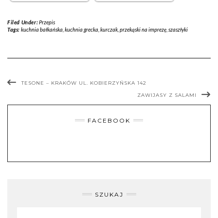
Filed Under:
Przepis
Tags:
kuchnia bałkańska
,
kuchnia grecka
,
kurczak
,
przekąski na imprezę
,
szaszłyki
TESONE – KRAKÓW UL. KOBIERZYŃSKA 142
ZAWIJASY Z SALAMI
FACEBOOK
SZUKAJ