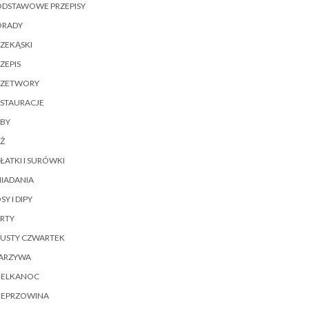
ODSTAWOWE PRZEPISY
ORADY
ZEKĄSKI
ZEPIS
RZETWORY
ESTAURACJE
YBY
Ż
ŁATKI I SURÓWKI
IADANIA
SY I DIPY
RTY
ŁUSTY CZWARTEK
ARZYWA
IELKANOC
IEPRZOWINA