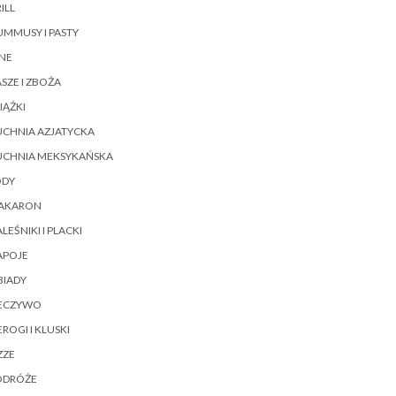
ILL
MMUSY I PASTY
NE
SZE I ZBOŻA
IĄŻKI
UCHNIA AZJATYCKA
UCHNIA MEKSYKAŃSKA
ODY
AKARON
LEŚNIKI I PLACKI
APOJE
BIADY
IECZYWO
EROGI I KLUSKI
ZZE
ODRÓŻE