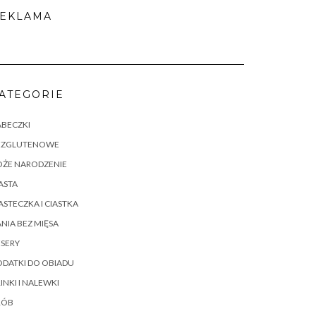
EKLAMA
ATEGORIE
ABECZKI
EZGLUTENOWE
OŻE NARODZENIE
ASTA
ASTECZKA I CIASTKA
NIA BEZ MIĘSA
SERY
DATKI DO OBIADU
INKI I NALEWKI
RÓB