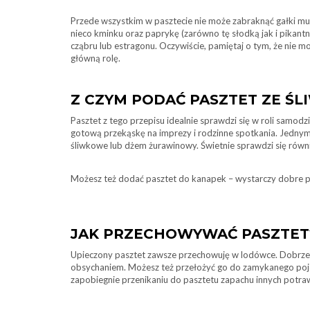
Przede wszystkim w pasztecie nie może zabraknąć gałki mu
nieco kminku oraz paprykę (zarówno tę słodką jak i pikan
cząbru lub estragonu. Oczywiście, pamiętaj o tym, że nie mo
główną rolę.
Z CZYM PODAĆ PASZTET ZE ŚL
Pasztet z tego przepisu idealnie sprawdzi się w roli samodzi
gotową przekąskę na imprezy i rodzinne spotkania. Jednym
śliwkowe lub dżem żurawinowy. Świetnie sprawdzi się równie
Możesz też dodać pasztet do kanapek – wystarczy dobre pi
JAK PRZECHOWYWAĆ PASZTET
Upieczony pasztet zawsze przechowuję w lodówce. Dobrze 
obsychaniem. Możesz też przełożyć go do zamykanego pojem
zapobiegnie przenikaniu do pasztetu zapachu innych potra