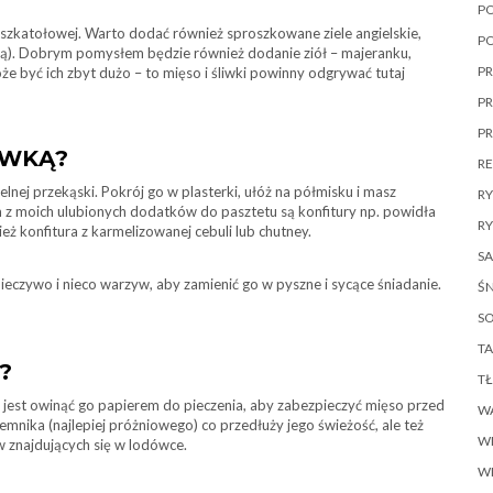
P
szkatołowej. Warto dodać również sproszkowane ziele angielskie,
P
tną). Dobrym pomysłem będzie również dodanie ziół – majeranku,
PR
że być ich zbyt dużo – to mięso i śliwki powinny odgrywać tutaj
PR
P
IWKĄ?
R
elnej przekąski. Pokrój go w plasterki, ułóż na półmisku i masz
R
 z moich ulubionych dodatków do pasztetu są konfitury np. powidła
RY
ż konfitura z karmelizowanej cebuli lub chutney.
SA
eczywo i nieco warzyw, aby zamienić go w pyszne i sycące śniadanie.
ŚN
SO
TA
?
T
jest owinąć go papierem do pieczenia, aby zabezpieczyć mięso przed
W
nika (najlepiej próżniowego) co przedłuży jego świeżość, ale też
W
w znajdujących się w lodówce.
W