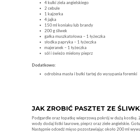
4 kulki ziela angielskiego
2 cebule
1 kajzerka
4 jajka
150 ml koniaku lub brandy
200 g śliwek
gałka muszkatołowa – 1 łyżeczka
słodka papryka – 1 łyżeczka
majeranek – 1 łyżeczka
sól i świeżo mielony pieprz
Dodatkowo:
odrobina masła i bułki tartej do wysypania foremki
JAK ZROBIĆ PASZTET ZE ŚLIW
Podgardle oraz łopatkę wieprzową pokrój w dużą kostkę. Za
wody dodaj listki laurowe, pieprz oraz ziele angielskie. Go
Następnie odcedź mięso pozostawiając około 200 ml wywa