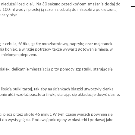
 niedużej ilości oleju. Na 30 sekund przed końcem smażenia dodaj do
o 100 ml wody i przelej ją razem z cebulą do miseczki z pokruszoną
 cały płyn.
 z cebulą, żółtka, gałkę muszkatołową, paprykę oraz majeranek.
ia koniak, a w razie potrzeby także wywar z gotowania mięsa, w
żo mielonym pieprzem.
ałek, delikatnie mieszając ją przy pomocy szpatułki, starając się
ością bułki tartej, tak aby na ściankach blaszki utworzyły cienką
e ułóż wzdłuż pasztetu śliwki, starając się układać je dosyć ciasno.
i piecz przez około 45 minut. W tym czasie wierzch powinien się
et do wystygnięcia. Podawaj pokrojony w plasterki i podawaj jako