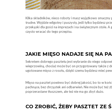
Kilka składników, nieco roboty i masz wyjątkowo smaczny 
trudne. Wyjdzie wilgotny i puszysty, jeśli tylko będziesz pr
przekąski dla gości na imprezach i na świątecznym stole. A 
często wracać do tego przepisu.
JAKIE MIĘSO NADAJE SIĘ NA P
Sekretem dobrego pasztetu jest wybranie do niego odpowied
wieprzowiną, chociaż może być on przygotowany także z d
ugotowane mięso z rosołu, dzięki czemu będziesz mieć pewno
Mięso na pasztet powinno być dobrej jakości, bo to w końc
pachnące, bez chrząstek ani odbarwień. Nie może być też zb
poprzerastane tłuszczem, ale też nie ma go zbyt dużo.
CO ZROBIĆ, ŻEBY PASZTET ZE 