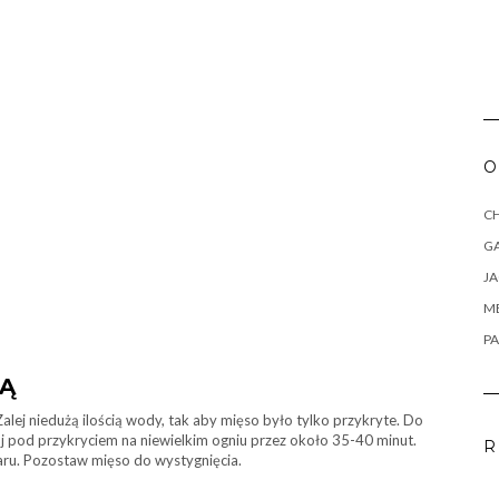
O
CH
G
J
M
PA
KĄ
lej niedużą ilością wody, tak aby mięso było tylko przykryte. Do
tuj pod przykryciem na niewielkim ogniu przez około 35-40 minut.
R
ru. Pozostaw mięso do wystygnięcia.