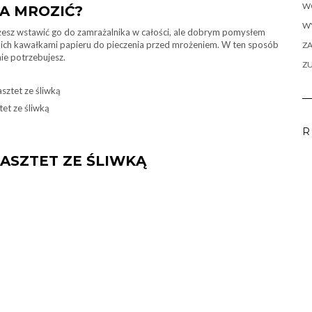
W
A MROZIĆ?
WY
żesz wstawić go do zamrażalnika w całości, ale dobrym pomysłem
ie ich kawałkami papieru do pieczenia przed mrożeniem. W ten sposób
ZA
nie potrzebujesz.
Z
tet ze śliwką
R
PASZTET ZE ŚLIWKĄ