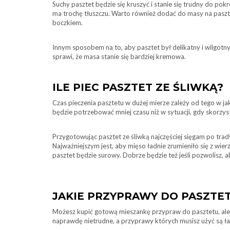
Suchy pasztet będzie się kruszyć i stanie się trudny do po
ma trochę tłuszczu. Warto również dodać do masy na pasztet
boczkiem.
Innym sposobem na to, aby pasztet był delikatny i wilgot
sprawi, że masa stanie się bardziej kremowa.
ILE PIEC PASZTET ZE ŚLIWKĄ?
Czas pieczenia pasztetu w dużej mierze zależy od tego w j
będzie potrzebować mniej czasu niż w sytuacji, gdy skorzyst
Przygotowując pasztet ze śliwką najczęściej sięgam po trad
Najważniejszym jest, aby mięso ładnie zrumieniło się z wier
pasztet będzie surowy. Dobrze będzie też jeśli pozwolisz, a
JAKIE PRZYPRAWY DO PASZTET
Możesz kupić gotową mieszankę przypraw do pasztetu, ale n
naprawdę nietrudne, a przyprawy których musisz użyć są ł