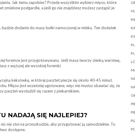
krojenia. Jak temu zapobiec? Przede wszystkim wybierz mięso, które
GR
 zmielone podgardle, a jeśli go nie znajdziesz możesz zastąpić je
HU
IN
ny, będzie dodanie do masy bułki namoczonej w mleku. Ten dodatek
KA
KS
K
K
akiej foremce jest przygotowywany. Jeśli masa tworzy cienką warstwę,
L
asz z węższej ale wysokiej foremki.
M
NA
ycyjną keksówkę, w której pasztet piecze się około 40-45 minut.
zchu. Mięso jest wcześniej ugotowane, więc nie musisz obawiać się, że
N
by pasztet wystudził się razem z piekarnikiem.
O
P
PI
U NADAJĄ SIĘ NAJLEPIEJ?
PI
ic nie stoi na przeszkodzie, aby przygotować ją samodzielnie. To
P
atwo dostępne.