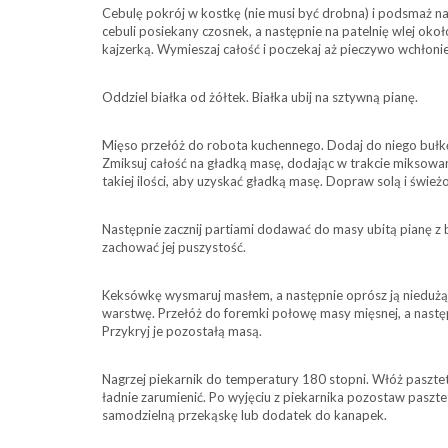
Cebulę pokrój w kostkę (nie musi być drobna) i podsmaż na
cebuli posiekany czosnek, a następnie na patelnię wlej okoł
kajzerką. Wymieszaj całość i poczekaj aż pieczywo wchłonie
Oddziel białka od żółtek. Białka ubij na sztywną pianę.
Mięso przełóż do robota kuchennego. Dodaj do niego bułkę
Zmiksuj całość na gładką masę, dodając w trakcie miksowan
takiej ilości, aby uzyskać gładką masę. Dopraw solą i świe
Następnie zacznij partiami dodawać do masy ubitą pianę z bi
zachować jej puszystość.
Keksówkę wysmaruj masłem, a następnie oprósz ją niedużą il
warstwę. Przełóż do foremki połowę masy mięsnej, a następni
Przykryj je pozostałą masą.
Nagrzej piekarnik do temperatury 180 stopni. Włóż pasztet 
ładnie zarumienić. Po wyjęciu z piekarnika pozostaw paszt
samodzielną przekąskę lub dodatek do kanapek.