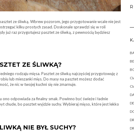
R
pasztet ze śliwką. Wbrew pozorom, jego przygotowanie wcale nie jest
zestrzegać kilku prostych zasad. Doskonale sprawdzi się w roli
gdy już raz przygotujesz pasztet ze śliwką, z pewnością będziesz
K
B
B
ASZTET ZE ŚLIWKĄ?
B
niego rodzaju mięsa. Pasztet ze śliwką najczęściej przygotowuję z
CI
robiu lub mieszanki mięs. Do masy na pasztet możesz dodać
ść, że nic w twojej kuchni się nie zmarnuje.
CI
DA
u ono odpowiada za finalny smak. Powinno być świeże i ładnie
DE
yt chude, bo pasztet wyjdzie suchy. Wybieraj mięso, które jest lekko
DO
DR
ŚLIWKĄ NIE BYŁ SUCHY?
D