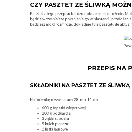
CZY PASZTET ZE ŚLIWKĄ MOŻN
Pasztet z tego przepisu bardzo dobrze znosi mrożenie. Mo
będzie wcześniejsze pokrojenie go w plasterki i przełożen
będziesz mógł rozmrozić dokładnie tyle pasztetu ile aktual
Pasz
PRZEPIS NA 
SKŁADNIKI NA PASZTET ZE ŚLIWKĄ
Na foremkę o wymiarach 28cm x 11 cm
600 g łopatki wieprzowej
200 g podgardla
3 ząbki czosnku
5 kulek pieprzu
2 listki laurowe