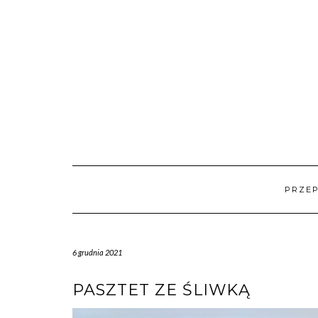
Skip
to
content
PRZEP
6 grudnia 2021
PASZTET ZE ŚLIWKĄ