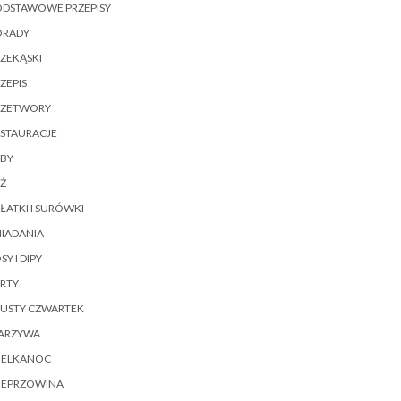
ODSTAWOWE PRZEPISY
ORADY
ZEKĄSKI
ZEPIS
RZETWORY
ESTAURACJE
YBY
Ż
ŁATKI I SURÓWKI
IADANIA
SY I DIPY
RTY
ŁUSTY CZWARTEK
ARZYWA
IELKANOC
IEPRZOWINA