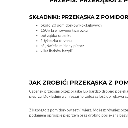
PRZEPIS: PRZEKĄSKA 
SKŁADNIKI: PRZEKĄSKA Z POMID
około 20 pomidorków koktajlowych
150 g kremowego twarożku
pół ząbka czosnku
1 łyżeczka chrzanu
sól, świeżo mielony pieprz
kilka listków bazylii
JAK ZROBIĆ: PRZEKĄSKA Z P
Czosnek przeciśnij przez praskę lub bardzo drobno posieka
pieprzu. Dokładnie wymieszaj i przełóż całość do rękawa c
Z każdego z pomidorków zetnij wierz. Możesz również przec
podaniem oprósz je pieprzem oraz drobno posiekaną bazyl