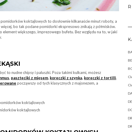
R
z pomidorków koktajlowych to dosłownie kilkanaście minut roboty, a
ich więcej, bo tak podane pomidorki ekspresowo znikają z półmisków.
ko element większego, imprezowego bufetu. Bez względu na to, w jaki
y.
K
B
B
KĄSKI
B
być to nudne chipsy i paluszki. Poza takimi kulkami, możesz
CI
mmus
,
paszteciki z mięsem
,
koreczki z szynką
,
koreczki
z tortilli
.
szerowane
począwszy od tych klasycznych z majonezem, a
CI
DA
DE
midorków koktajlowych
DO
DR
D