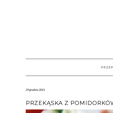
Skip
to
content
PRZEP
29 grudnia 2021
PRZEKĄSKA Z POMIDORKÓ