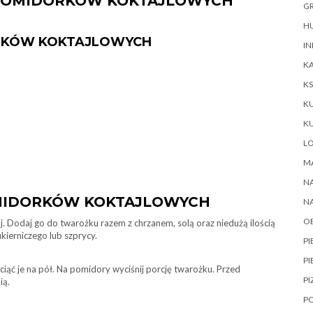
Z POMIDORKÓW KOKTAJLOWYCH
GR
HU
ORKÓW KOKTAJLOWYCH
IN
KA
KS
K
K
L
M
NA
OMIDORKÓW KOKTAJLOWYCH
N
O
j. Dodaj go do twarożku razem z chrzanem, solą oraz niedużą ilością
ukierniczego lub szprycy.
P
PI
iąć je na pół. Na pomidory wyciśnij porcję twarożku. Przed
PI
ią.
P