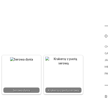
O
CH
G
J
M
PA
Serowa dynia
Krakersy z pastą serową
R