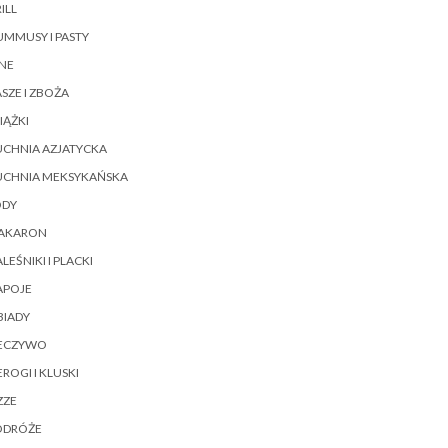
ILL
MMUSY I PASTY
NE
SZE I ZBOŻA
IĄŻKI
UCHNIA AZJATYCKA
UCHNIA MEKSYKAŃSKA
ODY
AKARON
LEŚNIKI I PLACKI
APOJE
BIADY
IECZYWO
EROGI I KLUSKI
ZZE
ODRÓŻE