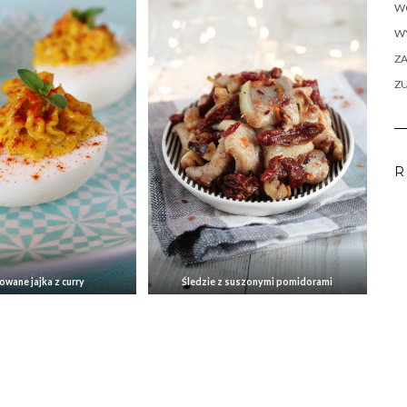
W
WY
ZA
Z
R
owane jajka z curry
Śledzie z suszonymi pomidorami