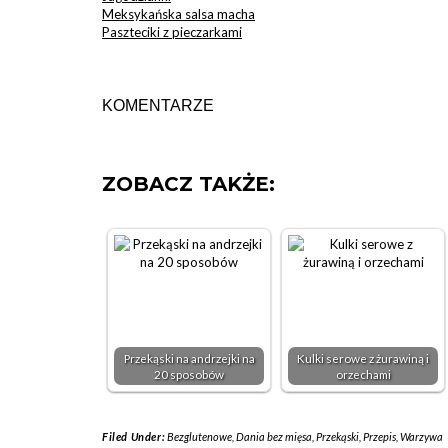
Meksykańska salsa macha
Paszteciki z pieczarkami
KOMENTARZE
ZOBACZ TAKŻE:
Przekąski na andrzejki na
Kulki serowe z żurawiną i
20 sposobów
orzechami
Filed Under:
Bezglutenowe
,
Dania bez mięsa
,
Przekąski
,
Przepis
,
Warzywa