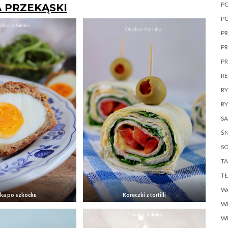
P
A PRZEKĄSKI
P
PR
PR
P
R
R
RY
SA
ŚN
SO
TA
T
W
jka po szkocku
Koreczki z tortilli
W
W