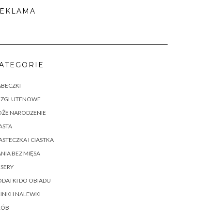
EKLAMA
ATEGORIE
ABECZKI
EZGLUTENOWE
OŻE NARODZENIE
ASTA
ASTECZKA I CIASTKA
NIA BEZ MIĘSA
SERY
DATKI DO OBIADU
INKI I NALEWKI
RÓB